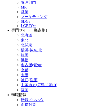
管理部門
MR
営業
マーケティング
SDGs
LGBTQ+
専門サイト（拠点別）
北海道
東北
北関東
横浜(神奈川)
静岡
浜松
名古屋(愛知)
京都
大阪
神戸(兵庫)
中国地方(広島／岡山)
福岡
転職情報
転職ノウハウ
面接対策