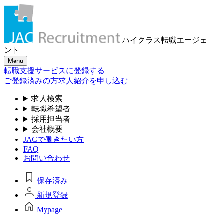
ハイクラス転職
エージェ
ント
Menu
転職支援サービスに登録する
ご登録済みの方
求人紹介を申し込む
求人検索
転職希望者
採用担当者
会社概要
JACで働きたい方
FAQ
お問い合わせ
保存済み
新規登録
Mypage