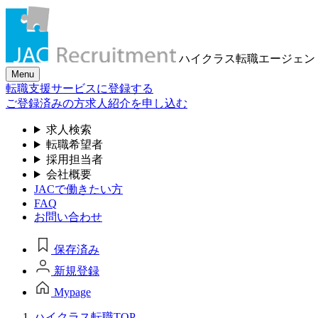
ハイクラス転職
エージェン
Menu
転職支援サービスに登録する
ご登録済みの方
求人紹介を申し込む
求人検索
転職希望者
採用担当者
会社概要
JACで働きたい方
FAQ
お問い合わせ
保存済み
新規登録
Mypage
ハイクラス転職TOP