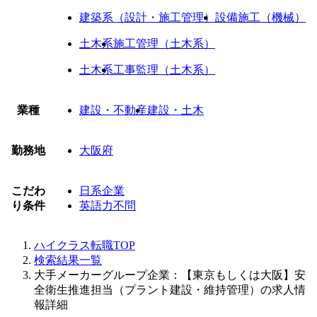
建築系（設計・施工管理）
設備施工（機械）
土木系
施工管理（土木系）
土木系
工事監理（土木系）
業種
建設・不動産
建設・土木
勤務地
大阪府
こだわ
日系企業
り条件
英語力不問
ハイクラス転職TOP
検索結果一覧
大手メーカーグループ企業：【東京もしくは大阪】安
全衛生推進担当（プラント建設・維持管理）の求人情
報詳細