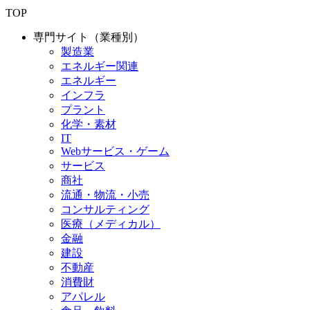
TOP
専門サイト（業種別）
製造業
エネルギー関連
エネルギー
インフラ
プラント
化学・素材
IT
Webサービス・ゲーム
サービス
商社
流通・物流・小売
コンサルティング
医療（メディカル）
金融
建設
不動産
消費財
アパレル