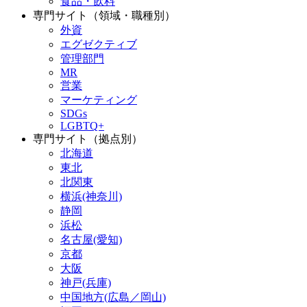
食品・飲料
専門サイト（領域・職種別）
外資
エグゼクティブ
管理部門
MR
営業
マーケティング
SDGs
LGBTQ+
専門サイト（拠点別）
北海道
東北
北関東
横浜(神奈川)
静岡
浜松
名古屋(愛知)
京都
大阪
神戸(兵庫)
中国地方(広島／岡山)