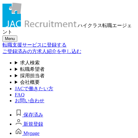
ハイクラス転職
エージェ
ント
Menu
転職支援サービスに登録する
ご登録済みの方
求人紹介を申し込む
求人検索
転職希望者
採用担当者
会社概要
JACで働きたい方
FAQ
お問い合わせ
保存済み
新規登録
Mypage