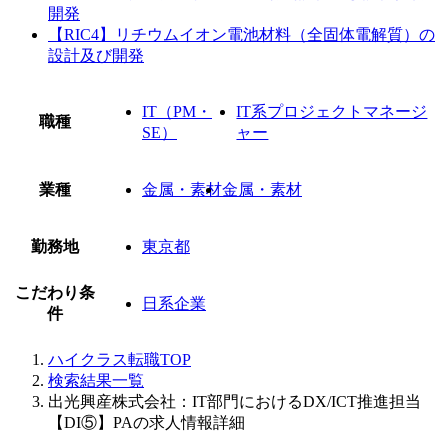
開発
【RIC4】リチウムイオン電池材料（全固体電解質）の
設計及び開発
IT（PM・
IT系プロジェクトマネージ
職種
SE）
ャー
業種
金属・素材
金属・素材
勤務地
東京都
こだわり条
日系企業
件
ハイクラス転職TOP
検索結果一覧
出光興産株式会社：IT部門におけるDX/ICT推進担当
【DI⑤】PAの求人情報詳細