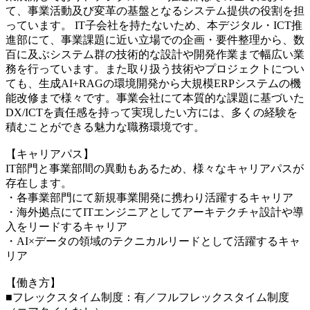
て、事業活動及び変革の基盤となるシステム提供の役割を担
っています。 IT子会社を持たないため、本デジタル・ICT推
進部にて、事業課題に近い立場での企画・要件整理から、数
百に及ぶシステム群の技術的な設計や開発作業まで幅広い業
務を行っています。また取り扱う技術やプロジェクトについ
ても、生成AI+RAGの環境開発から大規模ERPシステムの機
能改修まで様々です。事業会社にて本質的な課題に基づいた
DX/ICTを責任感を持って実現したい方には、多くの経験を
積むことができる魅力な職務環境です。
【キャリアパス】
IT部門と事業部間の異動もあるため、様々なキャリアパスが
存在します。
・各事業部門にて新規事業開発に携わり活躍するキャリア
・海外拠点にてITエンジニアとしてアーキテクチャ設計や導
入をリードするキャリア
・AI×データの領域のテクニカルリードとして活躍するキャ
リア
【働き方】
■フレックスタイム制度：有／フルフレックスタイム制度