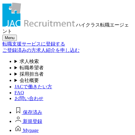
ハイクラス転職
エージェ
ント
Menu
転職支援サービスに登録する
ご登録済みの方
求人紹介を申し込む
求人検索
転職希望者
採用担当者
会社概要
JACで働きたい方
FAQ
お問い合わせ
保存済み
新規登録
Mypage