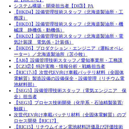
システム構築・開発担当者【DI③】PA
【HKD4】設備管理技術スタッフ（北海道製油所・工
務課）
【HKD3】設備管理技術スタッフ（北海道製油所・機
械課 静機係・動機係）
【HKD2】設備管理技術スタッフ（北海道製油所・電
気計装課 電気係・計装係）
【HKD5】プロダクション・エンジニア（運転オペレ
ーター）／北海道製油所（苫小牧）
【AI6】設備管理技術スタッフ／愛知事業所・工務課
【CZ3②】特許実務・情報分析・戦略担当者
【RIC17-3】次世代EV向け車載バッテリ材料（全固体
電解質）製造設備の設備保全・設備管理（リチウム電
池材料部）
【SEG5】設備管理技術スタッフ（電気エンジニア 保
全）担当者
【SEG3】プロセス技術開発（化学系・石油精製装置/
触媒）
次世代EV向け車載バッテリ材料（全固体電解質）のプ
ロセス開発【RIC17】
【RIC15】リチウムイオン電池材料評価及び評価技術