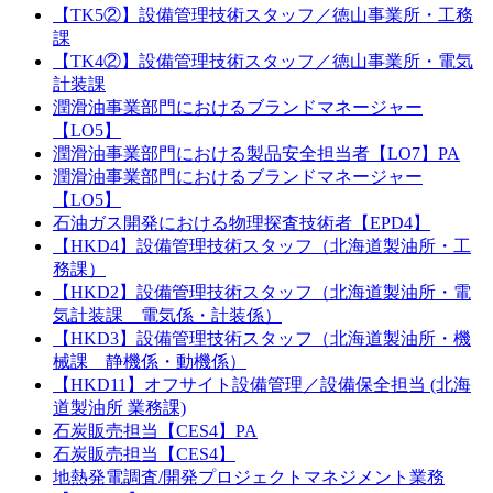
【TK5②】設備管理技術スタッフ／徳山事業所・工務
課
【TK4②】設備管理技術スタッフ／徳山事業所・電気
計装課
潤滑油事業部門におけるブランドマネージャー
【LO5】
潤滑油事業部門における製品安全担当者【LO7】PA
潤滑油事業部門におけるブランドマネージャー
【LO5】
石油ガス開発における物理探査技術者【EPD4】
【HKD4】設備管理技術スタッフ（北海道製油所・工
務課）
【HKD2】設備管理技術スタッフ（北海道製油所・電
気計装課 電気係・計装係）
【HKD3】設備管理技術スタッフ（北海道製油所・機
械課 静機係・動機係）
【HKD11】オフサイト設備管理／設備保全担当 (北海
道製油所 業務課)
石炭販売担当【CES4】PA
石炭販売担当【CES4】
地熱発電調査/開発プロジェクトマネジメント業務