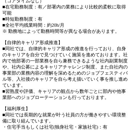
（コアタイムなし）
■在宅勤務制度：有／部署内の業務により比較的柔軟に取得
可能
■時短勤務制度：有
■全社平均残業時間：約20h/月
※ 勤務地によって勤務時間等が異なる場合があります。
【自律的キャリア形成推進】
■同社では、自律的キャリア形成の推進を行っており、自身
のキャリアを自分で見つけていく施策を進めております。社
内で他部署の一部業務を自ら兼務できるような社内副業制度
や、社内公募によるキャリアチャレンジ制度、また自社内の
事業部の業務内容の理解を深めるためのジョブフェスティバ
ル等、入社後のキャリアを自ら考え描いていく事を推し進め
ています。
■習熟度や評価、キャリアの観点から数年ごとに部内や他事
業部へのジョブローテーションも行っております。
【福利厚生】
■同社では長期的な就業が叶う社員の方が働きやすい環境整
備に取り組んでいます。
・住宅手当もしくは社宅(独身社宅・家族社宅)：有