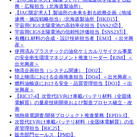
務・広報担当（北海道製油所）
【JAC限定求人】製油所の未来を創る総務企画（地域
連携・施設戦略担当）/北海道製油所【HKD15】
宇宙用CIGS太陽電池の高効率化担当【SNS23②】
宇宙用CIGS太陽電池の信頼性評価担当【SNS23①】
有機EL材料の合成・設計技術担当者【EM3】＜出光興
産＞
使用済みプラスチックの油化ケミカルリサイクル事業
の安全衛生環境マネジメント推進リーダー【KIS8】＜
出光興産＞
物流企画担当（システム関連）【DO2】
陸上物流における企画推進担当【DO4】＜出光興産＞
燃料油輸送における安全・品質管理担当【DO3】＜出
光興産＞
【RIC17-4】次世代EV向け車載バッテリ材料（全固体
電解質）の量産技術開発および製造プロセス確立・改
善
地熱発電調査/開発プロジェクト推進業務【EPD3-3】
次世代EV向け車載バッテリ材料（全固体電解質）の生
産管理担当【RIC25】
販売部門セールス 【PMD】