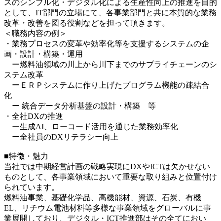
スのシンプル化・デジタル化による生産性向上の推進を目的
として、IT部門の立場にて、各事業部門と共に本質的な業務
改革・改善を図る役割などを担って頂きます。
＜職務内容の例＞
・業務プロセスの変革や効率化等を支援するシステムの企
画・設計・構築・運用
ー燃料油領域の川上から川下までのサプライチェーンのシ
ステム改革
ーＥＲＰシステムに作り上げたプログラム機能の疎結合
化
ー 統合データ分析基盤の設計・構築 等
・全社DXの推進
ー生成AI、ローコード活用を通じた業務効率化
ー全社員のDXリテラシー向上
■特徴・魅力
当社では中期経営計画の戦略実現にDXやICTは欠かせない
ものとして、各事業領域において重要な取り組みと位置付け
られています。
燃料油事業、基礎化学品、高機能材、資源、石炭、有機
EL、リチウム電池材料等多様な事業領域をグローバルに事
業展開しており、デジタル・ICT推進部はその全てにおい