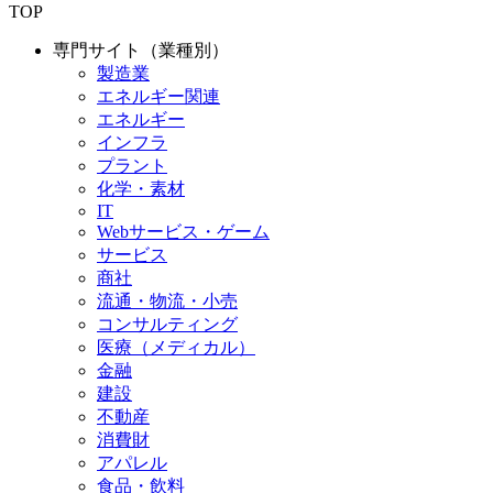
TOP
専門サイト（業種別）
製造業
エネルギー関連
エネルギー
インフラ
プラント
化学・素材
IT
Webサービス・ゲーム
サービス
商社
流通・物流・小売
コンサルティング
医療（メディカル）
金融
建設
不動産
消費財
アパレル
食品・飲料