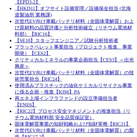
【EPD3-2】
【HKD11】オフサイト設備管理／設備保全担当 (北海
道製油所 業務課)
次世代EV向け車載バッテリ材料（全固体電解質）およ
び原材料の品質評価と分析技術確立（リチウム電池材
料部）【RIC16】
【SE10】スタッフエンジニア／試験分析技術者
ブラックペレット事業担当（プロジェクト推進、事業
開発）【CES2】
クリティカルミネラルの事業企画担当【CES3】＜出光
興産＞
次世代EV向け車載バッテリ材料（全固体電解質）の技
術営業担当【RIC24】
使用済みプラスチックの油化ケミカルリサイクル事業
に係る企画・推進【KIS6】PA
再エネ上場インフラファンドの設立準備担当者
【ENE6】
【RIC22】プロセス安全マネジメントの推進担当（リ
チウム電池材料部 安全品質保証室）
固体電解質事業の知財戦略および知財実務【RIC21】
次世代EV向け車載バッテリ材料（全固体電解質）の製
造【RIC17-2】