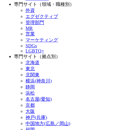
専門サイト（領域・職種別）
外資
エグゼクティブ
管理部門
MR
営業
マーケティング
SDGs
LGBTQ+
専門サイト（拠点別）
北海道
東北
北関東
横浜(神奈川)
静岡
浜松
名古屋(愛知)
京都
大阪
神戸(兵庫)
中国地方(広島／岡山)
福岡