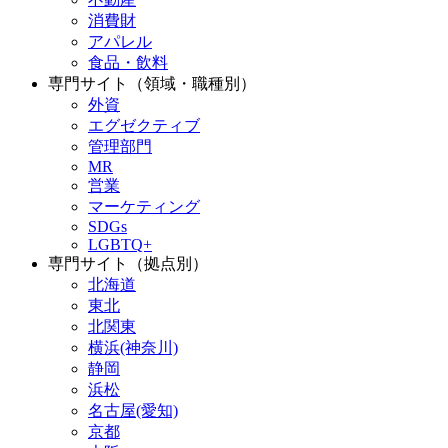
消費財
アパレル
食品・飲料
専門サイト（領域・職種別）
外資
エグゼクティブ
管理部門
MR
営業
マーケティング
SDGs
LGBTQ+
専門サイト（拠点別）
北海道
東北
北関東
横浜(神奈川)
静岡
浜松
名古屋(愛知)
京都