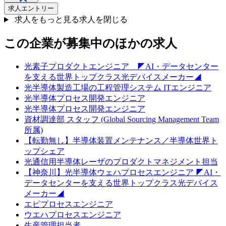
求人エントリー
求人をもっと見る
求人を閉じる
この企業が募集中のほかの求人
光素子プロダクトエンジニア ◤AI・データセンター
を支える世界トップクラス光デバイスメーカー◢
光半導体製造工場の工程管理システム ITエンジニア
光半導体プロセス開発エンジニア
光半導体プロセス開発エンジニア
資材調達部 スタッフ (Global Sourcing Management Team
所属)
【転勤無し】半導体装置メンテナンス／半導体世界ト
ップシェア
光通信用半導体レーザのプロダクトマネジメント担当
【神奈川】光半導体ウェハプロセスエンジニア ◤AI・
データセンターを支える世界トップクラス光デバイス
メーカー◢
エピプロセスエンジニア
ウエハプロセスエンジニア
生産管理担当者