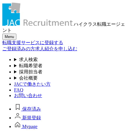
ハイクラス転職
エージェ
ント
Menu
転職支援サービスに登録する
ご登録済みの方
求人紹介を申し込む
求人検索
転職希望者
採用担当者
会社概要
JACで働きたい方
FAQ
お問い合わせ
保存済み
新規登録
Mypage