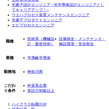
光素子設計エンジニア ~光半導体設計エンジニアとし
てキャリアアップ！~
ウエハプロセス装置メンテナンスエンジニア
光素子プロダクトエンジニア
エピプロセスエンジニア
技術系（機械設
設備保全・メンテナンス・
職種
計・製造技術）
施設環境・安全衛生
業種
半導体
半導体
勤務地
神奈川県
こだわ
外資系企業
り条件
英語力初級以上
ハイクラス転職TOP