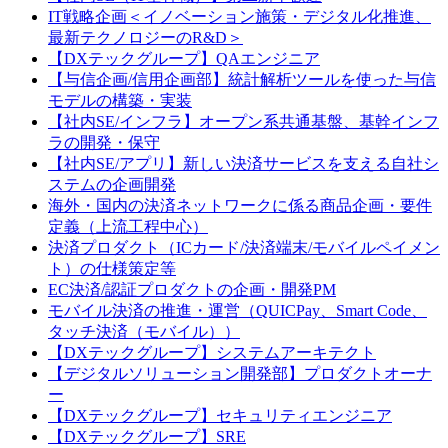
IT戦略企画＜イノベーション施策・デジタル化推進、
最新テクノロジーのR&D＞
【DXテックグループ】QAエンジニア
【与信企画/信用企画部】統計解析ツールを使った与信
モデルの構築・実装
【社内SE/インフラ】オープン系共通基盤、基幹インフ
ラの開発・保守
【社内SE/アプリ】新しい決済サービスを支える自社シ
ステムの企画開発
海外・国内の決済ネットワークに係る商品企画・要件
定義（上流工程中心）
決済プロダクト（ICカード/決済端末/モバイルペイメン
ト）の仕様策定等
EC決済/認証プロダクトの企画・開発PM
モバイル決済の推進・運営（QUICPay、Smart Code、
タッチ決済（モバイル））
【DXテックグループ】システムアーキテクト
【デジタルソリューション開発部】プロダクトオーナ
ー
【DXテックグループ】セキュリティエンジニア
【DXテックグループ】SRE