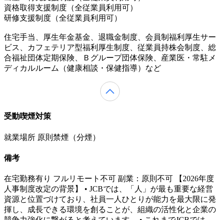
資格取得支援制度（全従業員利用可）
研修支援制度（全従業員利用可）
住宅手当、厚生年金基金、退職金制度、会員制福利厚生サー
ビス、カフェテリア型福利厚生制度、従業員持株会制度、総
合福祉団体定期保険、Ｂグループ団体保険、産業医・常駐メ
ディカルルーム（健康相談・保健指導）など
受動喫煙対策
就業場所 原則禁煙（分煙）
備考
在宅勤務有り フルリモート不可 副業：原則不可 【2026年度
人事制度改定の背景】 • JCBでは、「人」が最も重要な経営
資源と位置づけており、社員一人ひとりが能力を最大限に発
揮し、成長できる環境を創ることが、組織の活性化と企業の
競争力強化に繋がると考えています。 • これまでJCBでは、