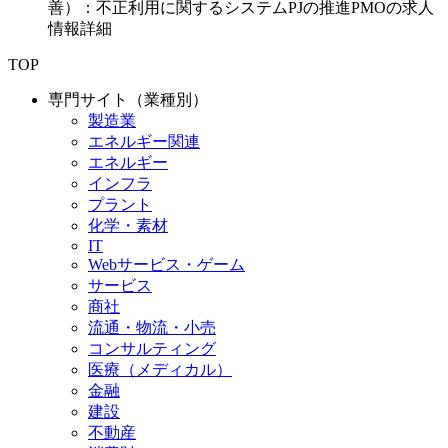
善）：不正利用に関するシステムPJの推進PMOの求人
情報詳細
TOP
専門サイト（業種別）
製造業
エネルギー関連
エネルギー
インフラ
プラント
化学・素材
IT
Webサービス・ゲーム
サービス
商社
流通・物流・小売
コンサルティング
医療（メディカル）
金融
建設
不動産