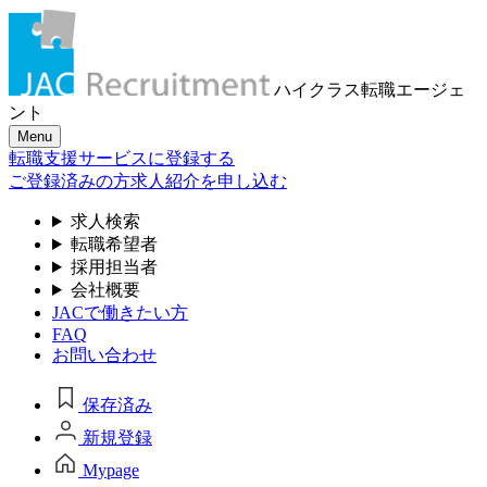
ハイクラス転職
エージェ
ント
Menu
転職支援サービスに登録する
ご登録済みの方
求人紹介を申し込む
求人検索
転職希望者
採用担当者
会社概要
JACで働きたい方
FAQ
お問い合わせ
保存済み
新規登録
Mypage