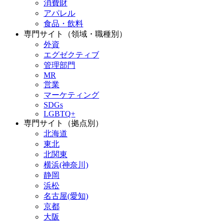
消費財
アパレル
食品・飲料
専門サイト（領域・職種別）
外資
エグゼクティブ
管理部門
MR
営業
マーケティング
SDGs
LGBTQ+
専門サイト（拠点別）
北海道
東北
北関東
横浜(神奈川)
静岡
浜松
名古屋(愛知)
京都
大阪