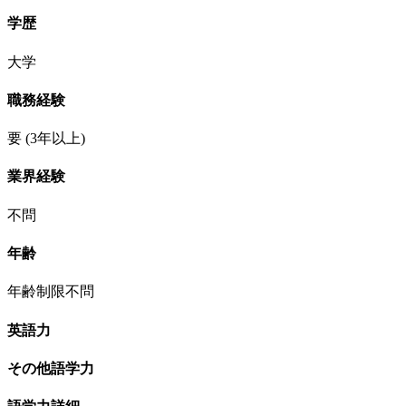
学歴
大学
職務経験
要
(3年以上)
業界経験
不問
年齢
年齢制限不問
英語力
その他語学力