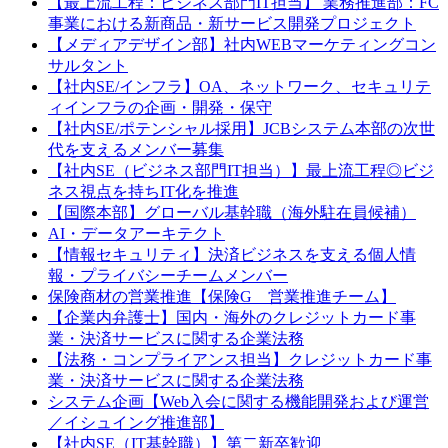
【最上流工程：ビジネス部門IT担当】 業務推進部：FC
事業における新商品・新サービス開発プロジェクト
【メディアデザイン部】社内WEBマーケティングコン
サルタント
【社内SE/インフラ】OA、ネットワーク、セキュリテ
ィインフラの企画・開発・保守
【社内SE/ポテンシャル採用】JCBシステム本部の次世
代を支えるメンバー募集
【社内SE（ビジネス部門IT担当）】最上流工程◎ビジ
ネス視点を持ちIT化を推進
【国際本部】グローバル基幹職（海外駐在員候補）
AI・データアーキテクト
【情報セキュリティ】決済ビジネスを支える個人情
報・プライバシーチームメンバー
保険商材の営業推進【保険G 営業推進チーム】
【企業内弁護士】国内・海外のクレジットカード事
業・決済サービスに関する企業法務
【法務・コンプライアンス担当】クレジットカード事
業・決済サービスに関する企業法務
システム企画【Web入会に関する機能開発および運営
／イシュイング推進部】
【社内SE（IT基幹職）】第二新卒歓迎