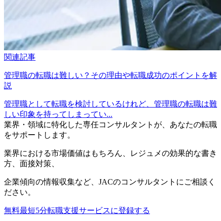
関連記事
管理職の転職は難しい？その理由や転職成功のポイントを解
説
管理職として転職を検討しているけれど、管理職の転職は難
しい印象を持ってしまってい...
業界・領域に特化した
専任コンサルタントが、
あなたの転職
をサポートします。
業界における市場価値
はもちろん、
レジュメの効果的な書き
方
、
面接対策
、
企業傾向の情報収集
など、
JACのコンサルタントにご相談く
ださい。
無料
最短5分
転職支援サービスに登録する