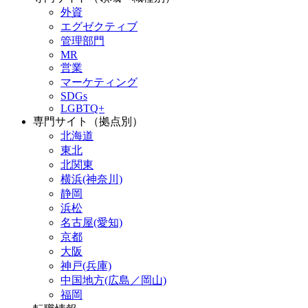
外資
エグゼクティブ
管理部門
MR
営業
マーケティング
SDGs
LGBTQ+
専門サイト（拠点別）
北海道
東北
北関東
横浜(神奈川)
静岡
浜松
名古屋(愛知)
京都
大阪
神戸(兵庫)
中国地方(広島／岡山)
福岡