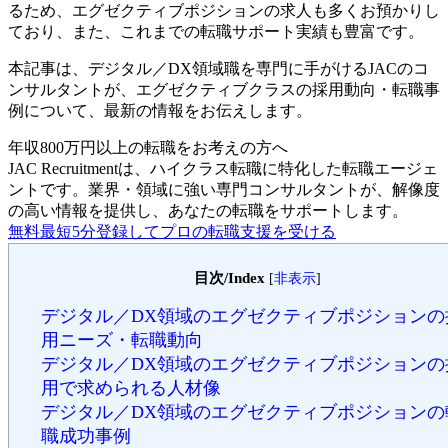
るため、エグゼクティブポジションの求人も多くお預かりし
ており、また、これまでの転職サポート実績も豊富です。
本記事は、デジタル／DX領域職を専門に手がけるJACのコ
ンサルタントが、エグゼクティブクラスの採用動向・転職事
例について、最新の情報をお伝えします。
年収800万円以上の転職を
お考えの方へ
JAC Recruitmentは、ハイクラス転職に特化した転職エージェ
ントです。
業界・領域に強い専門コンサルタントが、解像度
の高い情報を提供し、あなたの転職をサポートします。
無料
最短5分
登録してプロの転職支援を受ける
目次/Index
[
非表示
]
デジタル／DX領域のエグゼクティブポジションの
用ニーズ・転職動向
デジタル／DX領域のエグゼクティブポジションの
用で求められる人材像
デジタル／DX領域のエグゼクティブポジションの
職成功事例