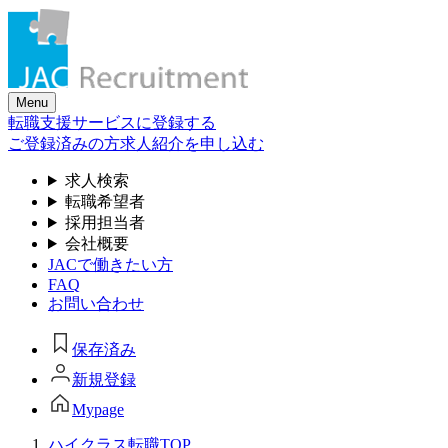
Skip
to
the
content
Menu
転職支援サービスに登録する
ご登録済みの方
求人紹介を申し込む
求人検索
転職希望者
採用担当者
会社概要
JACで働きたい方
FAQ
お問い合わせ
保存済み
新規登録
Mypage
ハイクラス転職TOP