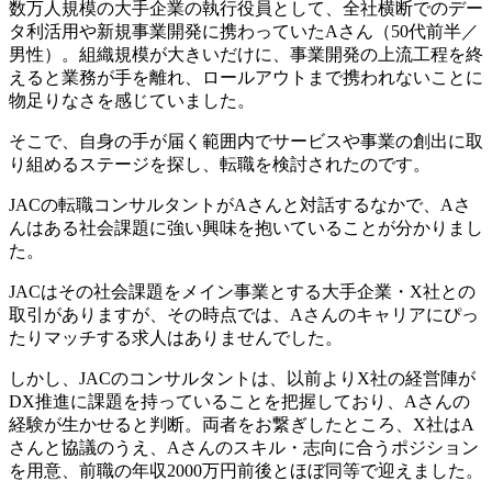
数万人規模の大手企業の執行役員として、全社横断でのデー
タ利活用や新規事業開発に携わっていたAさん（50代前半／
男性）。組織規模が大きいだけに、事業開発の上流工程を終
えると業務が手を離れ、ロールアウトまで携われないことに
物足りなさを感じていました。
そこで、自身の手が届く範囲内でサービスや事業の創出に取
り組めるステージを探し、転職を検討されたのです。
JACの転職コンサルタントがAさんと対話するなかで、Aさ
んはある社会課題に強い興味を抱いていることが分かりまし
た。
JACはその社会課題をメイン事業とする大手企業・X社との
取引がありますが、その時点では、Aさんのキャリアにぴっ
たりマッチする求人はありませんでした。
しかし、JACのコンサルタントは、以前よりX社の経営陣が
DX推進に課題を持っていることを把握しており、Aさんの
経験が生かせると判断。両者をお繋ぎしたところ、X社はA
さんと協議のうえ、Aさんのスキル・志向に合うポジション
を用意、前職の年収2000万円前後とほぼ同等で迎えました。