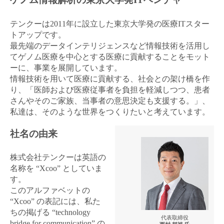
金属・素材
テンクーは2011年に設立した東京大学発の医療ITスター
トアップです。
エネルギー・プラント
最先端のデータインテリジェンスなど情報技術を活用し
てゲノム医療を中心とする医療に貢献することをモット
メディカル（医薬品・CRO・医療機器）
ーに、事業を展開しています。
情報技術を用いて医療に貢献する、社会との架け橋を作
医療・介護・福祉
り、「医師および医療従事者を負担を軽減しつつ、患者
さんやそのご家族、当事者の意思決定も支援する。」、
その他
私達は、そのような世界をつくりたいと考えています。
社名の由来
次へ
（ご経験職種を選択）
株式会社テンクーは英語の
名称を “Xcoo” としていま
す。
このアルファベットの
“Xcoo” の表記には、私た
ちの掲げる “technology
代表取締役
bridge for communication” の