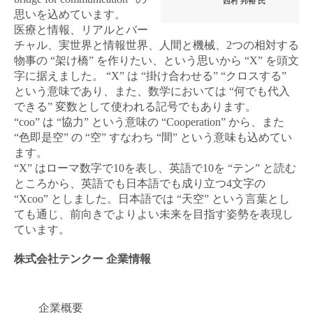
西村 邦裕 氏
思いを込めています。
医療と情報、リアルとバー
チャル、実世界と情報世界、人間と機械、2つの相対する
物事の “架け橋” を作りたい、という思いから “X” を頭文
字に据えました。 “X” は “掛け合わせる” “クロスする”
という意味であり、また、数学においては “何でも代入
できる” 変数として使われる記号でもあります。
“coo” は “協力” という意味の “Cooperation” から、また
“色即是空” の “空” すなわち “間” という意味も込めてい
ます。
“X” はローマ数字で10を表し、英語で10を “テン” と読む
ところから、英語でも日本語でも成り立つ4文字の
“Xcoo” としました。日本語では “天空” という言葉とし
ても通じ、前向きでよりよい未来を目指す姿勢を表現し
ています。
株式会社テンクー 企業情報
企業概要