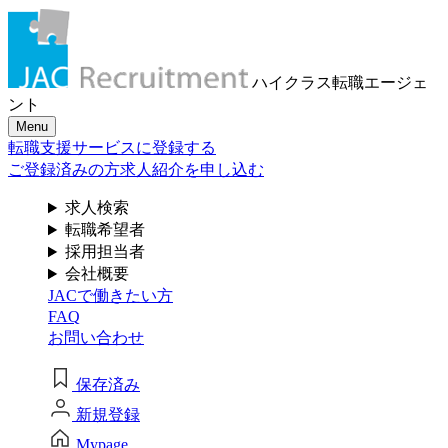
メール認証とは？
求人検索・転職事例
はじめに、
あなたが活かしたい
メール認証は当社サービスを利用される方が登録された
ハイクラス転職
エージェ
メールアドレスがご本人のもので受信可能であることを
「ご経験業種」
を
ント
確認するための仕組みです。 これは主に、なりすまし等
Menu
のセキュリティリスク低減や、サポートにおけるお客様
お選びください
転職支援サービスに登録する
のスムーズな本人認証に役立ちます。お客様が安心して
ジェイ エイ シー リクルートメントをお使いいただくため
ご登録済みの方
求人紹介を申し込む
の大切な認証操作となります。
サービス（人材・ホテル・旅行・教育）
求人検索
個人情報取り扱いおよびサービス利用規約
転職希望者
商社
採用担当者
会社概要
JACで働きたい方
流通（EC・運輸・小売）
FAQ
お問い合わせ
消費財（食品・アパレル・トイレタリー）
閉じる
保存済み
マスコミ（広告・制作）
新規登録
建設・不動産
Mypage