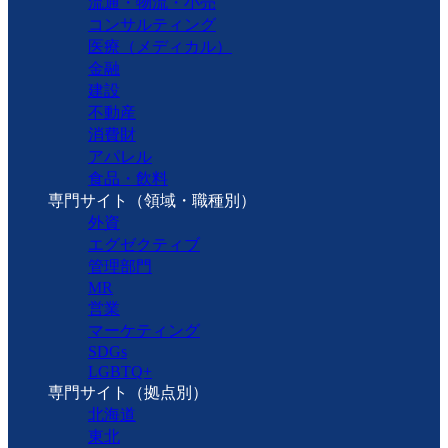
流通・物流・小売
コンサルティング
医療（メディカル）
金融
建設
不動産
消費財
アパレル
食品・飲料
専門サイト（領域・職種別）
外資
エグゼクティブ
管理部門
MR
営業
マーケティング
SDGs
LGBTQ+
専門サイト（拠点別）
北海道
東北