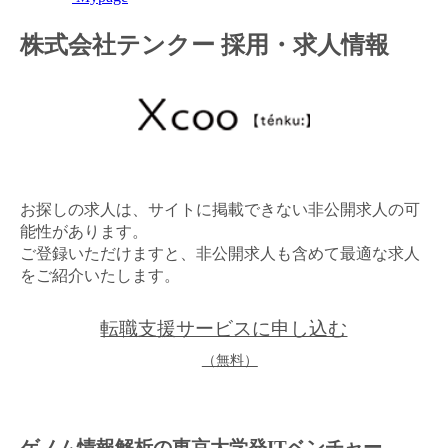
金融（銀行・証券・保険・投資）
株式会社テンクー 採用・求人情報
コンサルティング・シンクタンク・事務所
IT・通信
WEB（デジタル・メディア・ゲーム）
お探しの求人は、サイトに掲載できない非公開求人の可
電気・電機
能性があります。
ご登録いただけますと、非公開求人も含めて最適な求人
コンピュータハード・周辺機器
をご紹介いたします。
半導体
転職支援サービスに申し込む
機械・装置
（無料）
自動車・部品
化学
ゲノム情報解析の東京大学発ITベンチャー