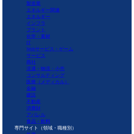
製造業
エネルギー関連
エネルギー
インフラ
プラント
化学・素材
IT
Webサービス・ゲーム
サービス
商社
流通・物流・小売
コンサルティング
医療（メディカル）
金融
建設
不動産
消費財
アパレル
食品・飲料
専門サイト（領域・職種別）