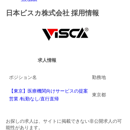
金融（銀行・証券・保険・投資）
日本ビスカ株式会社 採用情報
コンサルティング・シンクタンク・事務所
IT・通信
WEB（デジタル・メディア・ゲーム）
求人情報
電気・電機
コンピュータハード・周辺機器
ポジション名
勤務地
半導体
【東京】医療機関向けサービスの提案
東京都
営業 /転勤なし/直行直帰
機械・装置
自動車・部品
お探しの求人は、サイトに掲載できない非公開求人の可
化学
能性があります。