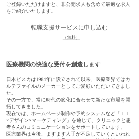
ご登録いただけますと、非公開求人も含めて最適な求人
金属・素材
をご紹介いたします。
エネルギー・プラント
転職支援サービスに申し込む
（無料）
メディカル（医薬品・CRO・医療機器）
医療・介護・福祉
医療機関の快適な受付を創造します
その他
日本ビスカは1984年に設立されて以来、医療業界ではカ
ルテファイルのメーカーとしてご愛顧いただいてきまし
次へ
た。
（ご経験職種を選択）
その一方で、常に時代の変化に合わせて新たな市場を開
拓してきました。
現在では、ホームページ制作や予約システムなど「ＩＴ
×デザイン×マーケティング」を通じて、クリニックと患
者さんのコミュニケーションをサポートしています。
医療業界は今後、ますます人手が不足していくといわれ