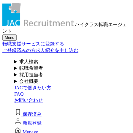
メール認証とは？
求人検索・転職事例
はじめに、
あなたが活かしたい
メール認証は当社サービスを利用される方が登録された
ハイクラス転職
エージェ
メールアドレスがご本人のもので受信可能であることを
「ご経験業種」
を
ント
確認するための仕組みです。 これは主に、なりすまし等
Menu
のセキュリティリスク低減や、サポートにおけるお客様
お選びください
転職支援サービスに登録する
のスムーズな本人認証に役立ちます。お客様が安心して
ジェイ エイ シー リクルートメントをお使いいただくため
ご登録済みの方
求人紹介を申し込む
の大切な認証操作となります。
サービス（人材・ホテル・旅行・教育）
求人検索
個人情報取り扱いおよびサービス利用規約
転職希望者
商社
採用担当者
会社概要
JACで働きたい方
流通（EC・運輸・小売）
FAQ
お問い合わせ
消費財（食品・アパレル・トイレタリー）
閉じる
保存済み
マスコミ（広告・制作）
新規登録
建設・不動産
Mypage