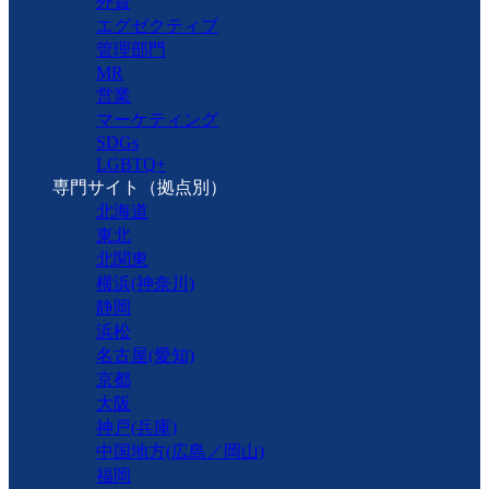
外資
エグゼクティブ
管理部門
MR
営業
マーケティング
SDGs
LGBTQ+
専門サイト（拠点別）
北海道
東北
北関東
横浜(神奈川)
静岡
浜松
名古屋(愛知)
京都
大阪
神戸(兵庫)
中国地方(広島／岡山)
福岡