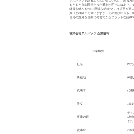
アルバックを語る上で欠かせないのが、経営方針
もともと自由闊達だった風土が同社にはあり、
経営方針へも“自由闊達な組織”という項目が組
責任と権限こそ違いますが、その他は社長も一
自分の意見を自由に発言できるフラットな組織
株式会社アルバック 企業情報
企業概要
社名
株式
所在地
神奈
代表者
代表
設立
195
メール認証とは？
ディ
メール認証は当社サービスを利
事業内容
材料
す。 これは主に、なりすまし
また
してジェイ エイ シー リクル
資本金
208億