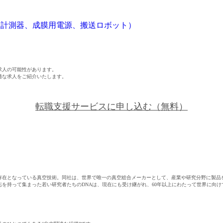
（計測器、成膜用電源、搬送ロボット）
求人の可能性があります。
適な求人をご紹介いたします。
転職支援サービスに申し込む
（無料）
存在となっている真空技術。同社は、世界で唯一の真空総合メーカーとして、産業や研究分野に製品
を持って集まった若い研究者たちのDNAは、現在にも受け継がれ、60年以上にわたって世界に向