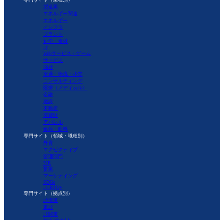
製造業
エネルギー関連
エネルギー
インフラ
プラント
化学・素材
IT
Webサービス・ゲーム
サービス
商社
流通・物流・小売
コンサルティング
医療（メディカル）
金融
建設
不動産
消費財
アパレル
食品・飲料
専門サイト（領域・職種別）
外資
エグゼクティブ
管理部門
MR
営業
マーケティング
SDGs
LGBTQ+
専門サイト（拠点別）
北海道
東北
北関東