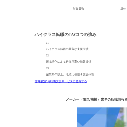
個人情報取り扱いおよびサー
従業員数
単体：
ハイクラス転職のJAC
3つの強み
01
ハイクラス転職の
豊富な支援実績
02
領域特化による
解像度高い情報提供
03
創業50年以上、
地域に根差す支援体制
無料
最短5分
転職支援サービスに登録する
メーカー（電気/機械）業界の転職情報