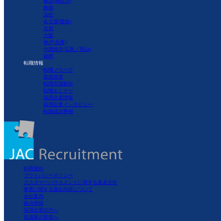
横浜(神奈川)
静岡
浜松
名古屋(愛知)
京都
大阪
神戸(兵庫)
中国地方(広島／岡山)
福岡
転職情報
転職ノウハウ
面接対策
転職市場動向
転職セミナー
採用企業情報
採用企業インタビュー
転職成功事例
利用規約
プライバシーポリシー
カスタマーハラスメントに対する基本方針
事業に関する届出内容について
会社案内
拠点情報
採用企業の方へ
投資家の皆様へ