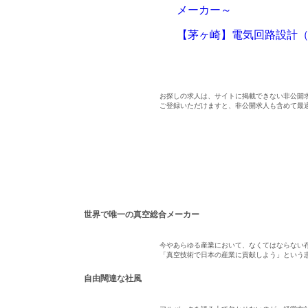
メーカー～
【茅ヶ崎】電気回路設計
お探しの求人は、サイトに掲載できない非公開
ご登録いただけますと、非公開求人も含めて最
世界で唯一の真空総合メーカー
今やあらゆる産業において、なくてはならない
「真空技術で日本の産業に貢献しよう」という志
自由闊達な社風