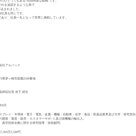
のひとつでもある“自由闊達な組織”です。
それを追認するような形で
み込まれました。
般社員も同じです。
であり、社員一丸となって世界に挑戦しています。
会社アルバック
求人検索・転職事例
川県茅ヶ崎市萩園2500番地
あなたが活かしたい
「ご経
はじめに、
取締役社長 岩下 節生
サービス（人材・ホテル・旅行・教育）
商社
2年8月
スプレイ・半導体・電子・電気・金属・機械・自動車・化学・食品・医薬品業界及び大学・研究所向
消費財（食品・アパレル・トイレタリー）
マ
用される方が登録されたメールアドレスがご本人のもので受信可能
の開発・製造・販売・カスタマーサポ−ト及び諸機械の輸出入。
等のセキュリティリスク低減や、サポートにおけるお客様のスムー
、真空技術全般に関する研究指導・技術顧問。
建設・不動産
金融（銀行・証券・保険・投資
ートメントをお使いいただくための大切な認証操作となります。
7,304万2,500円