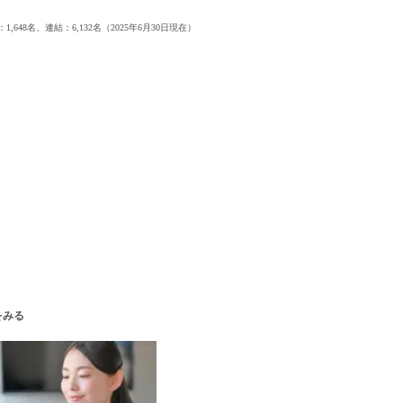
コンサルティング・シンクタンク・事務所
IT
ビス利用規約
1,648名、連結：6,132名（2025年6月30日現在）
WEB（デジタル・メディア・ゲーム）
電気・
コンピュータハード・周辺機器
半導体
キャンセル
ログアウト
化学
金属・素材
エネルギー・プラント
メディカル（医薬品・CRO・医療機器）
医療
閉じる
次へ
（ご経験職種を選択）
閉じる
をみる