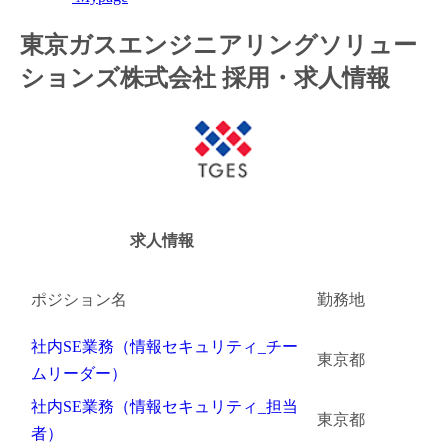
金融（銀行・証券・保険・投資）
東京ガスエンジニアリングソリュー
ションズ株式会社 採用・求人情報
コンサルティング・シンクタンク・事務所
IT・通信
WEB（デジタル・メディア・ゲーム）
電気・電機
求人情報
コンピュータハード・周辺機器
ポジション名
勤務地
半導体
社内SE業務（情報セキュリティ_チー
機械・装置
東京都
ムリーダー）
自動車・部品
社内SE業務（情報セキュリティ_担当
東京都
者）
化学