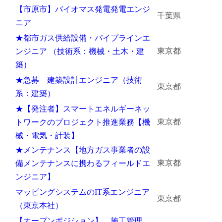
【市原市】バイオマス発電発電エンジ
千葉県
金属・素材
ニア
★都市ガス供給設備・パイプラインエ
エネルギー・プラント
東京都
ンジニア （技術系：機械・土木・建
メディカル（医薬品・CRO・医療機器）
築）
★急募 建築設計エンジニア（技術
医療・介護・福祉
東京都
系：建築）
その他
★【発注者】スマートエネルギーネッ
東京都
トワークのプロジェクト推進業務【機
械・電気・計装】
次へ
（ご経験職種を選択）
★メンテナンス【地方ガス事業者の設
東京都
備メンテナンスに携わるフィールドエ
ンジニア】
マッピングシステムのIT系エンジニア
東京都
（東京本社）
【オープンポジション】 施工管理