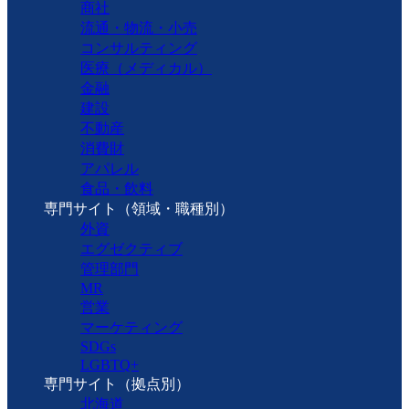
商社
流通・物流・小売
コンサルティング
医療（メディカル）
金融
建設
不動産
消費財
アパレル
食品・飲料
専門サイト（領域・職種別）
外資
エグゼクティブ
管理部門
MR
営業
マーケティング
SDGs
LGBTQ+
専門サイト（拠点別）
北海道