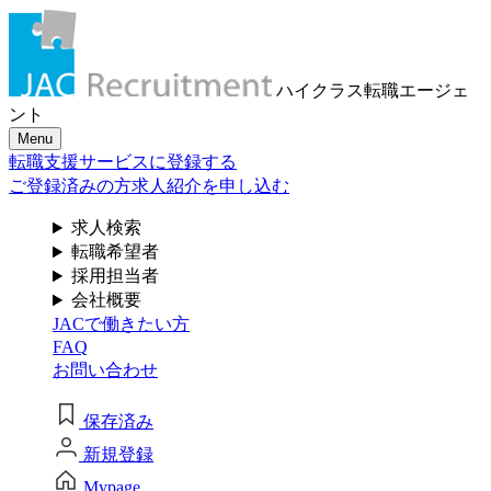
メール認証とは？
求人検索・転職事例
はじめに、
あなたが活かしたい
メール認証は当社サービスを利用される方が登録された
ハイクラス転職
エージェ
メールアドレスがご本人のもので受信可能であることを
「ご経験業種」
を
ント
確認するための仕組みです。 これは主に、なりすまし等
Menu
のセキュリティリスク低減や、サポートにおけるお客様
お選びください
転職支援サービスに登録する
のスムーズな本人認証に役立ちます。お客様が安心して
ジェイ エイ シー リクルートメントをお使いいただくため
ご登録済みの方
求人紹介を申し込む
の大切な認証操作となります。
サービス（人材・ホテル・旅行・教育）
求人検索
個人情報取り扱いおよびサービス利用規約
転職希望者
商社
採用担当者
会社概要
JACで働きたい方
流通（EC・運輸・小売）
FAQ
お問い合わせ
消費財（食品・アパレル・トイレタリー）
閉じる
保存済み
マスコミ（広告・制作）
新規登録
建設・不動産
Mypage