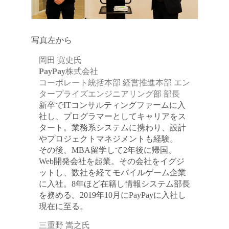
金属・素材
写真左から
エネルギー・プラント
岡田 寛史氏
メディカル（医薬品・CRO・医療機器）
PayPay株式会社
コーポレート統括本部 経営推進本部 エン
医療・介護・福祉
タープライズエンジニアリング部 部長
新卒でITコンサルティングファームに入
その他
社し、プログラマーとしてキャリアをス
タート。業務系システムに携わり、設計
やプロジェクトマネジメントも経験。
その後、MBA留学して2年後に帰国、
次へ
（ご経験職種を選択）
Web開発会社を起業。その会社をイグジ
ットし、数社を経てモバイルゲーム企業
に入社。8年ほど在籍し情報システム部長
を務める。2019年10月にPayPayに入社し
現在に至る。
三重野 嵩之氏