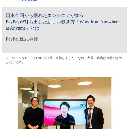
金融（銀行・証券・保険・投資）
日本全国から優れたエンジニアが集う
コンサルティング・シンクタンク・事務所
PayPayが打ち出した新しい働き方「Work from Anywhere
at Anytime」とは
IT・通信
PayPay株式会社
WEB（デジタル・メディア・ゲーム）
※このインタビューは2022年1月に実施しました。なお、所属・肩書は当時のもの
電気・電機
となります。
コンピュータハード・周辺機器
半導体
機械・装置
自動車・部品
化学