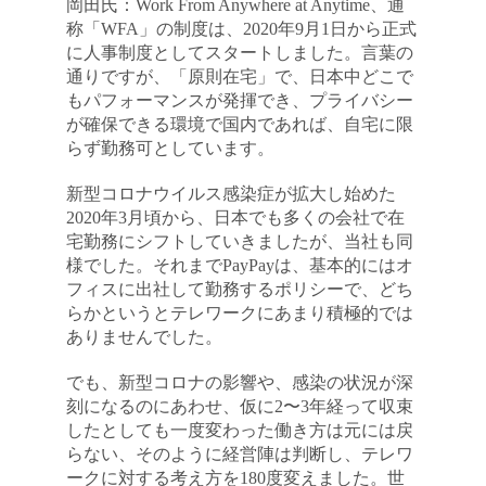
岡田氏：Work From Anywhere at Anytime、通
称「WFA」の制度は、2020年9月1日から正式
に人事制度としてスタートしました。言葉の
通りですが、「原則在宅」で、日本中どこで
もパフォーマンスが発揮でき、プライバシー
が確保できる環境で国内であれば、自宅に限
らず勤務可としています。
新型コロナウイルス感染症が拡大し始めた
2020年3月頃から、日本でも多くの会社で在
宅勤務にシフトしていきましたが、当社も同
様でした。それまでPayPayは、基本的にはオ
フィスに出社して勤務するポリシーで、どち
らかというとテレワークにあまり積極的では
ありませんでした。
でも、新型コロナの影響や、感染の状況が深
刻になるのにあわせ、仮に2〜3年経って収束
したとしても一度変わった働き方は元には戻
らない、そのように経営陣は判断し、テレワ
ークに対する考え方を180度変えました。世