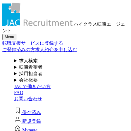
メール認証とは？
求人検索・転職事例
はじめに、
あなたが活かしたい
メール認証は当社サービスを利用される方が登録された
ハイクラス転職
エージェ
メールアドレスがご本人のもので受信可能であることを
「ご経験業種」
を
ント
確認するための仕組みです。 これは主に、なりすまし等
Menu
のセキュリティリスク低減や、サポートにおけるお客様
お選びください
転職支援サービスに登録する
のスムーズな本人認証に役立ちます。お客様が安心して
ジェイ エイ シー リクルートメントをお使いいただくため
ご登録済みの方
求人紹介を申し込む
の大切な認証操作となります。
サービス（人材・ホテル・旅行・教育）
求人検索
個人情報取り扱いおよびサービス利用規約
転職希望者
商社
採用担当者
会社概要
JACで働きたい方
流通（EC・運輸・小売）
FAQ
お問い合わせ
消費財（食品・アパレル・トイレタリー）
閉じる
保存済み
マスコミ（広告・制作）
新規登録
建設・不動産
Mypage