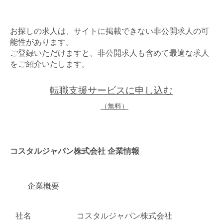
金属・素材
お探しの求人は、サイトに掲載できない非公開求人の可
エネルギー・プラント
能性があります。
ご登録いただけますと、非公開求人も含めて最適な求人
メディカル（医薬品・CRO・医療機器）
をご紹介いたします。
医療・介護・福祉
転職支援サービスに申し込む
（無料）
その他
次へ
（ご経験職種を選択）
コスタルジャパン株式会社 企業情報
企業概要
社名
コスタルジャパン株式会社