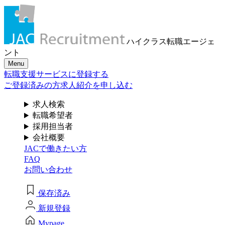
メール認証とは？
求人検索・転職事例
はじめに、
あなたが活かしたい
メール認証は当社サービスを利用される方が登録された
ハイクラス転職
エージェ
メールアドレスがご本人のもので受信可能であることを
「ご経験業種」
を
ント
確認するための仕組みです。 これは主に、なりすまし等
Menu
のセキュリティリスク低減や、サポートにおけるお客様
お選びください
転職支援サービスに登録する
のスムーズな本人認証に役立ちます。お客様が安心して
ジェイ エイ シー リクルートメントをお使いいただくため
ご登録済みの方
求人紹介を申し込む
の大切な認証操作となります。
サービス（人材・ホテル・旅行・教育）
求人検索
個人情報取り扱いおよびサービス利用規約
転職希望者
商社
採用担当者
会社概要
JACで働きたい方
流通（EC・運輸・小売）
FAQ
お問い合わせ
消費財（食品・アパレル・トイレタリー）
閉じる
保存済み
マスコミ（広告・制作）
新規登録
建設・不動産
Mypage