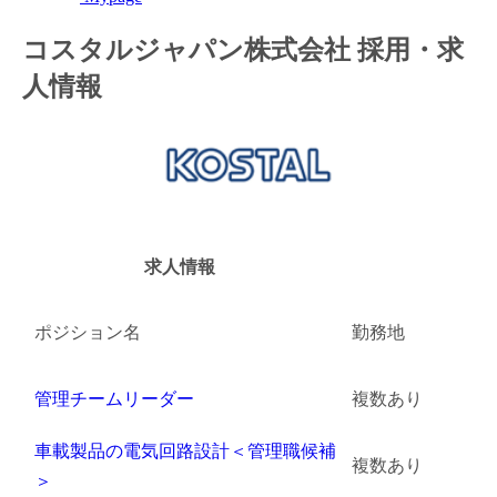
金融（銀行・証券・保険・投資）
コスタルジャパン株式会社 採用・求
人情報
コンサルティング・シンクタンク・事務所
IT・通信
WEB（デジタル・メディア・ゲーム）
電気・電機
求人情報
コンピュータハード・周辺機器
ポジション名
勤務地
半導体
機械・装置
管理チームリーダー
複数あり
自動車・部品
車載製品の電気回路設計＜管理職候補
複数あり
＞
化学