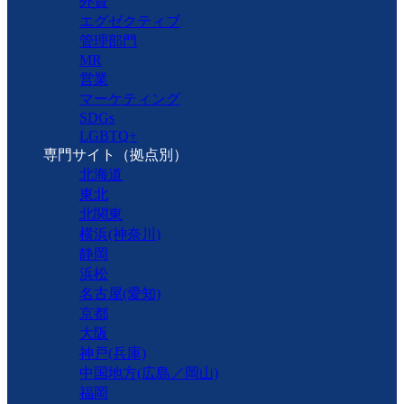
外資
エグゼクティブ
管理部門
MR
営業
マーケティング
SDGs
LGBTQ+
専門サイト（拠点別）
北海道
東北
北関東
横浜(神奈川)
静岡
浜松
名古屋(愛知)
京都
大阪
神戸(兵庫)
中国地方(広島／岡山)
福岡