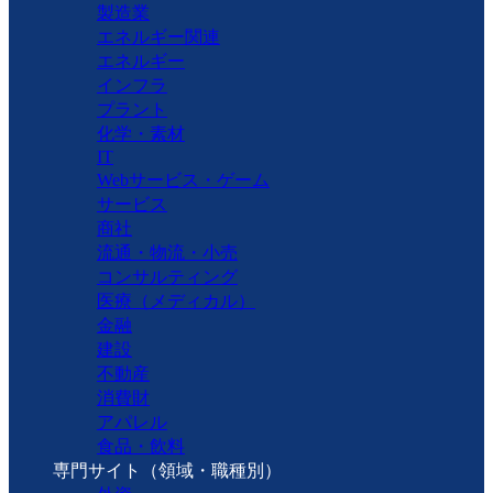
製造業
エネルギー関連
エネルギー
インフラ
プラント
化学・素材
IT
Webサービス・ゲーム
サービス
商社
流通・物流・小売
コンサルティング
医療（メディカル）
金融
建設
不動産
消費財
アパレル
食品・飲料
専門サイト（領域・職種別）