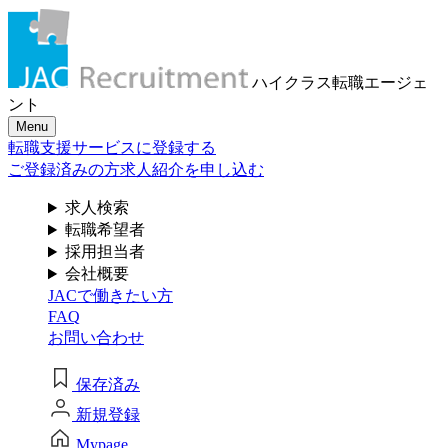
メール認証とは？
求人検索・転職事例
はじめに、
あなたが活かしたい
メール認証は当社サービスを利用される方が登録された
ハイクラス転職
エージェ
メールアドレスがご本人のもので受信可能であることを
「ご経験業種」
を
ント
確認するための仕組みです。 これは主に、なりすまし等
Menu
のセキュリティリスク低減や、サポートにおけるお客様
お選びください
転職支援サービスに登録する
のスムーズな本人認証に役立ちます。お客様が安心して
ジェイ エイ シー リクルートメントをお使いいただくため
ご登録済みの方
求人紹介を申し込む
の大切な認証操作となります。
サービス（人材・ホテル・旅行・教育）
求人検索
個人情報取り扱いおよびサービス利用規約
転職希望者
商社
採用担当者
会社概要
JACで働きたい方
流通（EC・運輸・小売）
FAQ
お問い合わせ
消費財（食品・アパレル・トイレタリー）
閉じる
保存済み
マスコミ（広告・制作）
新規登録
建設・不動産
Mypage