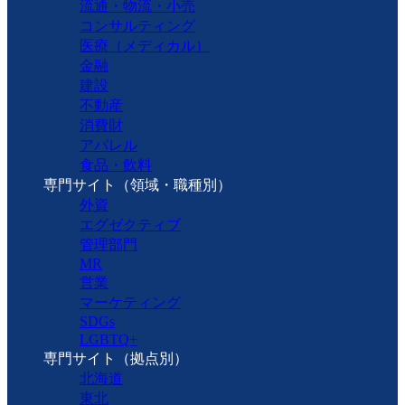
流通・物流・小売
コンサルティング
医療（メディカル）
金融
建設
不動産
消費財
アパレル
食品・飲料
専門サイト（領域・職種別）
外資
エグゼクティブ
管理部門
MR
営業
マーケティング
SDGs
LGBTQ+
専門サイト（拠点別）
北海道
東北