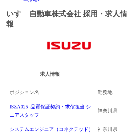
金融（銀行・証券・保険・投資）
いすゞ自動車株式会社 採用・求人情
報
コンサルティング・シンクタンク・事務所
IT・通信
WEB（デジタル・メディア・ゲーム）
電気・電機
求人情報
コンピュータハード・周辺機器
ポジション名
勤務地
半導体
ISZA025_品質保証契約・求償担当 シ
機械・装置
神奈川県
ニアスタッフ
自動車・部品
システムエンジニア（コネクテッド）
神奈川県
化学