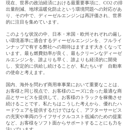
現在、世界の政治経済における最重要事項に、CO2 の排
出量削減、地球温暖化防止という環境問題への対応があ
り、その中で、ディーゼルエンジンは再評価され、世界
的に注目を集めています。
このような状況の中、日本・米国・欧州それぞれの厳し
い環境基準に適合するディーゼルエンジンを、フルライ
ンナップで有する弊社への期待はますます大きくなって
います。最も燃費効率が良く、最もクリーンなディーゼ
ルエンジンを、誰よりも早く、誰よりも経済的に開発
し、安定的に供給し続けることが、私たちいすゞ自動車
の使命と考えます。
キャンセル
ログアウト
国内、海外を問わず商用車事業において重要なことは、
お客様と同じ視点で、お客様のニーズに合った最適な商
品とサービスを提供して、お客様のトラックを稼働させ
続けることです。私たちはこうした考えから、優れたハ
ードウェアを提供するだけではなく、アフターサービス
の充実や車両のライフサイクルコスト低減のための提案
など、お客様をソフト面からサポートすることにも力を
注いでいます。