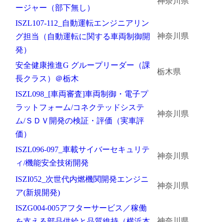
神奈川県
ージャー（部下無し）
ISZL107-112_自動運転エンジニアリン
神奈川県
グ担当（自動運転に関する車両制御開
発）
安全健康推進G グループリーダー（課
栃木県
長クラス）＠栃木
ISZL098_[車両審査]車両制御・電子プ
ラットフォーム/コネクテッドシステ
神奈川県
ム/ＳＤＶ開発の検証・評価（実車評
価）
ISZL096-097_車載サイバーセキュリテ
神奈川県
ィ/機能安全技術開発
ISZI052_次世代内燃機関開発エンジニ
神奈川県
ア(新規開発)
ISZG004-005アフターサービス／稼働
神奈川県
を支える部品供給と品質維持（横浜本