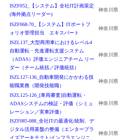
ISZF052_【システム】全社IT計画策定
神奈川県
金属・素材
(海外拠点リーダー)
ISZF068-70_【システム】ITポートフ
エネルギー・プラント
神奈川県
ォリオ管理担当 エキスパート
メディカル（医薬品・CRO・医療機器）
ISZL137_大型商用車におけるレベル4
自動運転・先進運転支援システム
医療・介護・福祉
神奈川県
（ADAS）評価エンジニアチーム リー
その他
ダー（チーム統括／評価統括）
ISZL127-136_自動車開発にかかわる技
神奈川県
能職業務（開発技能職）
次へ
（ご経験職種を選択）
ISZL125-126_[車両審査]自動運転・
神奈川県
ADASシステムの検証・評価（シミュ
レーション／実車評価）
ISZF085-088_全社ITの最適化/統制、デ
ジタル活用基盤の整備（エンタープラ
神奈川県
イズアーキテクト/インフラエンジニ