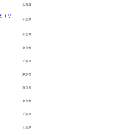
北海道
立（リ
千葉県
千葉県
東京都
千葉県
求人検索・転職事例
験業種」
あな
を
お選びください
次に、
東京都
東京都
流通（EC・運輸・小売）
人事・労務
東京都
スコミ（広告・制作）
事業企画・
であることを確認するための仕組みで
ズな本人認証に役立ちます。お客様が安心
千葉県
）
クリエイテ
・通信
購買・物流
千葉県