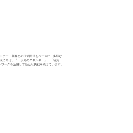
トナー・顧客との信頼関係をベースに、多様な
実現に向け、「一歩先のエネルギー」、「省資
トワークを活用して新たな挑戦を続けています。