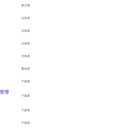
電機
IT（PM・
東京都
機械・装置
自動車・部品
土木系
北海道
北海道
次
・介護・福祉
その他
北海道
北海道
愛知県
千葉県
備管理
千葉県
千葉県
千葉県