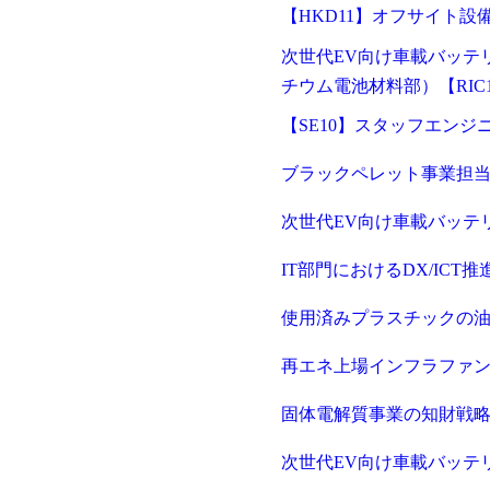
【HKD11】オフサイト設
次世代EV向け車載バッテ
チウム電池材料部）【RIC
【SE10】スタッフエン
ブラックペレット事業担当
次世代EV向け車載バッテ
IT部門におけるDX/ICT推
使用済みプラスチックの油
再エネ上場インフラファン
メール認証とは？
メール認証は当社サービスを利
す。 これは主に、なりすまし
固体電解質事業の知財戦略お
してジェイ エイ シー リクル
次世代EV向け車載バッテリ
個人情報取り扱いおよびサー