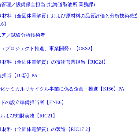
備管理／設備保全担当 (北海道製油所 業務課)
リ材料（全固体電解質）および原材料の品質評価と分析技術確
16】
ジニア／試験分析技術者
（プロジェクト推進、事業開発）【CES2】
リ材料（全固体電解質）の技術営業担当【RIC24】
求人検索・転職事例
あなたが活かしたい
「ご経
はじめに、
進担当【DI⑤】PA
化ケミカルリサイクル事業に係る企画・推進【KIS6】PA
サービス（人材・ホテル・旅行・教育）
商社
ドの設立準備担当者【ENE6】
消費財（食品・アパレル・トイレタリー）
マ
用される方が登録されたメールアドレスがご本人のもので受信可能
等のセキュリティリスク低減や、サポートにおけるお客様のスムー
よび知財実務【RIC21】
建設・不動産
金融（銀行・証券・保険・投資
ートメントをお使いいただくための大切な認証操作となります。
コンサルティング・シンクタンク・事務所
IT
材料（全固体電解質）の製造【RIC17-2】
ビス利用規約