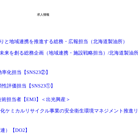
求人情報
くりと地域連携を推進する総務・広報担当（北海道製油所）
の未来を創る総務企画（地域連携・施設戦略担当）/北海道製油
効率化担当【SNS23②】
頼性評価担当【SNS23①】
技術担当者【EM3】＜出光興産＞
油化ケミカルリサイクル事業の安全衛生環境マネジメント推進
連）【DO2】