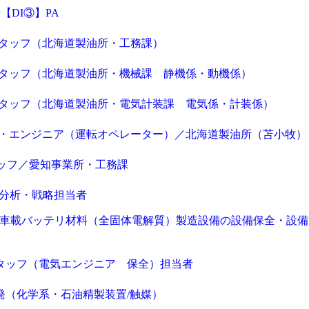
WEB（デジタル・メディア・ゲーム）
電気・
DI③】PA
コンピュータハード・周辺機器
半導体
スタッフ（北海道製油所・工務課）
キャンセル
ログアウト
化学
金属・素材
エネルギー・プラント
スタッフ（北海道製油所・機械課 静機係・動機係）
メディカル（医薬品・CRO・医療機器）
医療
閉じる
スタッフ（北海道製油所・電気計装課 電気係・計装係）
次へ
（ご経験職種を選択）
ン・エンジニア（運転オペレーター）／北海道製油所（苫小牧）
閉じる
タッフ／愛知事業所・工務課
報分析・戦略担当者
V向け車載バッテリ材料（全固体電解質）製造設備の設備保全・設
スタッフ（電気エンジニア 保全）担当者
開発（化学系・石油精製装置/触媒）