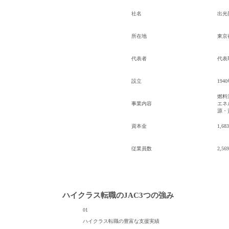
社名
出光
所在地
東京
代表者
代表
設立
194
燃料
事業内容
エネ
源・
資本金
1,6
従業員数
2,5
ハイクラス転職のJAC
3つの強み
01
ハイクラス転職の
豊富な支援実績