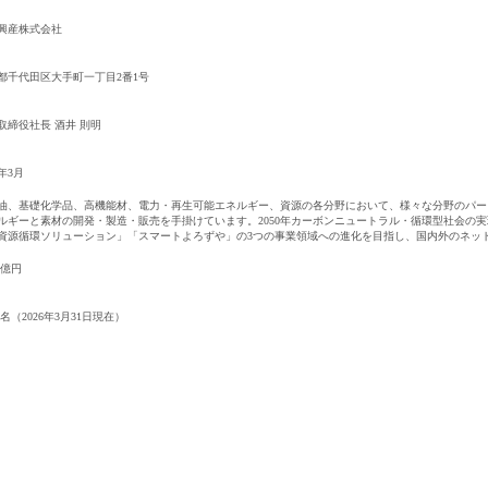
興産株式会社
都千代田区大手町一丁目2番1号
取締役社長 酒井 則明
0年3月
油、基礎化学品、高機能材、電力・再生可能エネルギー、資源の各分野において、様々な分野のパー
ルギーと素材の開発・製造・販売を手掛けています。2050年カーボンニュートラル・循環型社会の
資源循環ソリューション」「スマートよろずや」の3つの事業領域への進化を目指し、国内外のネッ
83億円
69名（2026年3月31日現在）