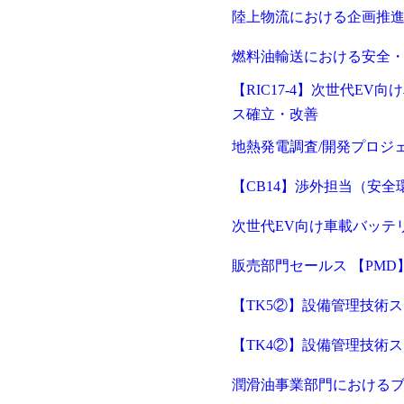
陸上物流における企画推進
燃料油輸送における安全・
【RIC17-4】次世代E
ス確立・改善
地熱発電調査/開発プロジェ
【CB14】渉外担当（安
次世代EV向け車載バッテ
販売部門セールス 【PMD
【TK5②】設備管理技術
【TK4②】設備管理技術
潤滑油事業部門におけるブ