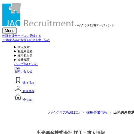
ハイクラス転職
エージェント
Menu
転職支援サービスに登録する
ご登録済みの方
求人紹介を申し込む
求人検索
転職希望者
採用担当者
会社概要
JACで働きたい方
FAQ
お問い合わせ
保存済み
新規登録
Mypage
ハイクラス転職TOP
採用企業情報
出光興産株
出光興産株式会社 採用・求人情報