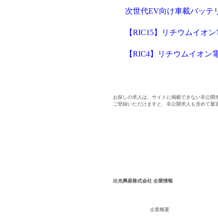
次世代EV向け車載バッテ
【RIC15】リチウムイオ
【RIC4】リチウムイオ
お探しの求人は、サイトに掲載できない非公開
ご登録いただけますと、非公開求人も含めて最
出光興産株式会社 企業情報
企業概要