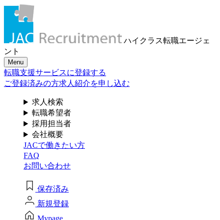
メール認証とは？
求人検索・転職事例
はじめに、
あなたが活かしたい
メール認証は当社サービスを利用される方が登録された
ハイクラス転職
エージェ
メールアドレスがご本人のもので受信可能であることを
「ご経験業種」
を
ント
確認するための仕組みです。 これは主に、なりすまし等
Menu
のセキュリティリスク低減や、サポートにおけるお客様
お選びください
転職支援サービスに登録する
のスムーズな本人認証に役立ちます。お客様が安心して
ジェイ エイ シー リクルートメントをお使いいただくため
ご登録済みの方
求人紹介を申し込む
の大切な認証操作となります。
サービス（人材・ホテル・旅行・教育）
求人検索
個人情報取り扱いおよびサービス利用規約
転職希望者
商社
採用担当者
会社概要
JACで働きたい方
流通（EC・運輸・小売）
FAQ
お問い合わせ
消費財（食品・アパレル・トイレタリー）
閉じる
保存済み
マスコミ（広告・制作）
新規登録
建設・不動産
Mypage