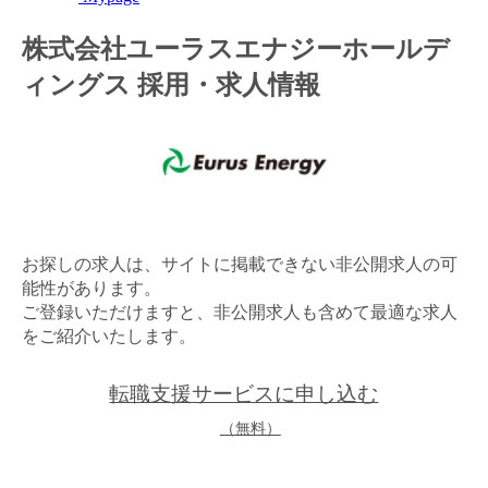
金融（銀行・証券・保険・投資）
株式会社ユーラスエナジーホールデ
ィングス 採用・求人情報
コンサルティング・シンクタンク・事務所
IT・通信
WEB（デジタル・メディア・ゲーム）
電気・電機
お探しの求人は、サイトに掲載できない非公開求人の可
コンピュータハード・周辺機器
能性があります。
ご登録いただけますと、非公開求人も含めて最適な求人
半導体
をご紹介いたします。
機械・装置
転職支援サービスに申し込む
自動車・部品
（無料）
化学