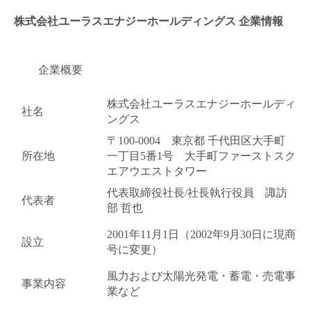
株式会社ユーラスエナジーホールディングス 企業情報
金属・素材
エネルギー・プラント
企業概要
メディカル（医薬品・CRO・医療機器）
株式会社ユーラスエナジーホールディ
社名
医療・介護・福祉
ングス
〒100-0004 東京都 千代田区大手町
その他
所在地
一丁目5番1号 大手町ファーストスク
エアウエストタワー
代表取締役社長/社長執行役員 諏訪
代表者
次へ
（ご経験職種を選択）
部 哲也
2001年11月1日（2002年9月30日に現商
設立
号に変更）
風力および太陽光発電・蓄電・売電事
事業内容
業など