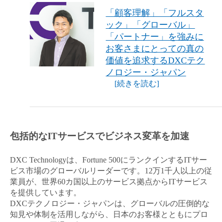
「顧客理解」「フルスタ
ック」「グローバル」
「パートナー」を強みに
お客さまにとっての真の
価値を追求するDXCテク
ノロジー・ジャパン
[続きを読む]
包括的なITサービスでビジネス変革を加速
DXC Technologyは、Fortune 500にランクインするITサー
キャンセル
ログアウト
ビス市場のグローバルリーダーです。12万1千人以上の従
業員が、世界60カ国以上のサービス拠点からITサービス
を提供しています。
DXCテクノロジー・ジャパンは、グローバルの圧倒的な
知見や体制を活用しながら、日本のお客様とともにプロ
閉じる