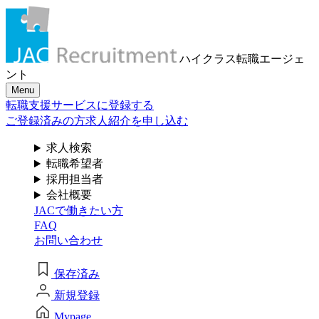
メール認証とは？
求人検索・転職事例
はじめに、
あなたが活かしたい
メール認証は当社サービスを利用される方が登録されたメー
ハイクラス転職
エージェ
ルアドレスがご本人のもので受信可能であることを確認する
「ご経験業種」
を
ント
ための仕組みです。 これは主に、なりすまし等のセキュリテ
Menu
ィリスク低減や、サポートにおけるお客様のスムーズな本人
お選びください
転職支援サービスに登録する
認証に役立ちます。お客様が安心してジェイ エイ シー リク
ルートメントをお使いいただくための大切な認証操作となり
ご登録済みの方
求人紹介を申し込む
ます。
サービス（人材・ホテル・旅行・教育）
求人検索
個人情報取り扱いおよびサービス利用規約
転職希望者
商社
採用担当者
会社概要
JACで働きたい方
流通（EC・運輸・小売）
FAQ
お問い合わせ
消費財（食品・アパレル・トイレタリー）
閉じる
保存済み
マスコミ（広告・制作）
新規登録
建設・不動産
Mypage