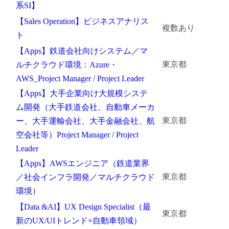
系SI】
金属・素材
【Sales Operation】ビジネスアナリス
複数あり
ト
エネルギー・プラント
【Apps】鉄道会社向けシステム／マ
メディカル（医薬品・CRO・医療機器）
東京都
ルチクラウド環境：Azure・
AWS_Project Manager / Project Leader
医療・介護・福祉
【Apps】大手企業向け大規模システ
ム開発（大手鉄道会社、自動車メーカ
その他
東京都
ー、大手運輸会社、大手金融会社、航
空会社等）Project Manager / Project
Leader
次へ
（ご経験職種を選択）
【Apps】AWSエンジニア（鉄道業界
東京都
／社会インフラ開発／マルチクラウド
環境）
【Data &AI】UX Design Specialist（最
東京都
新のUX/UIトレンド×自動車領域）