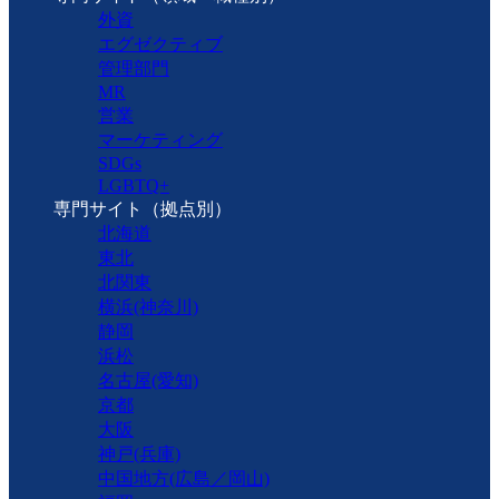
外資
エグゼクティブ
管理部門
MR
営業
マーケティング
SDGs
LGBTQ+
専門サイト（拠点別）
北海道
東北
北関東
横浜(神奈川)
静岡
浜松
名古屋(愛知)
京都
大阪
神戸(兵庫)
中国地方(広島／岡山)