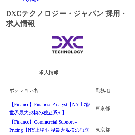
金融（銀行・証券・保険・投資）
DXCテクノロジー・ジャパン 採用・
求人情報
コンサルティング・シンクタンク・事務所
IT・通信
WEB（デジタル・メディア・ゲーム）
電気・電機
求人情報
コンピュータハード・周辺機器
ポジション名
勤務地
半導体
【Finance】Financial Analyst【NY上場/
機械・装置
東京都
世界最大規模の独立系SI】
自動車・部品
【Finance】Commercial Support –
東京都
Pricing【NY上場/世界最大規模の独立
化学