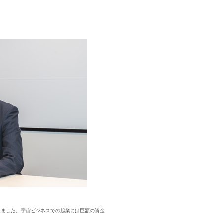
求人検索・転職事例
験業種」
あな
を
お選びください
次に、
流通（EC・運輸・小売）
人事・労務
スコミ（広告・制作）
事業企画・
であることを確認するための仕組みで
ズな本人認証に役立ちます。お客様が安心
）
クリエイテ
・通信
購買・物流
直しました。宇宙ビジネスでの起業には巨額の資金