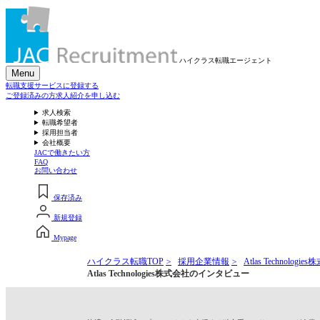
ハイクラス転職
エージェント
Menu
転職支援サービスに登録する
ご登録済みの方
求人紹介を申し込む
求人検索
転職希望者
採用担当者
会社概要
JACで働きたい方
FAQ
お問い合わせ
保存済み
新規登録
Mypage
ハイクラス転職TOP
採用企業情報
Atlas Technologie
Atlas Technologies株式会社のインタビュー