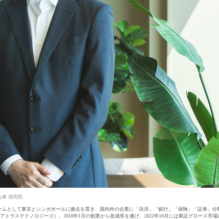
 山本 浩司氏
ームとして東京とシンガポールに拠点を置き、国内外の企業に「決済」「銀行」「保険」「証券」分
ogies（アトラステクノロジーズ）。2018年1月の創業から急成長を遂げ、2022年10月には東証グロース