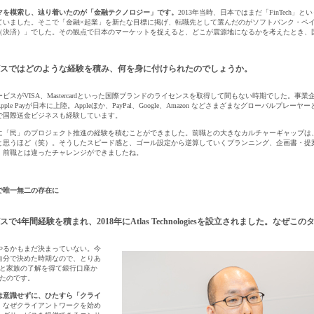
WEB（デジタル・メディア・ゲーム）
電気・
テーマを模索し、辿り着いたのが「金融テクノロジー」です。
2013年当時、日本ではまだ「FinTech
ていました。そこで「金融×起業」を新たな目標に掲げ、転職先として選んだのがソフトバンク・ペイ
コンピュータハード・周辺機器
半導体
（決済）」でした。その観点で日本のマーケットを捉えると、どこが震源地になるかを考えたとき、
キャンセル
ログアウト
化学
金属・素材
エネルギー・プラント
スではどのような経験を積み、何を身に付けられたのでしょうか。
メディカル（医薬品・CRO・医療機器）
医療
閉じる
ービスがVISA、Mastercardといった国際ブランドのライセンスを取得して間もない時期でした。
le Payが日本に上陸。Appleほか、PayPal、Google、Amazon などさまざまなグローバル
で国際送金ビジネスも経験しています。
に「民」のプロジェクト推進の経験を積むことができました。前職との大きなカルチャーギャップは
次へ
（ご経験職種を選択）
と思うほど（笑）。そうしたスピード感と、ゴール設定から逆算していくプランニング、企画書・提
、前職とは違ったチャレンジができましたね。
閉じる
で唯一無二の存在に
年間経験を積まれ、2018年にAtlas Technologiesを設立されました。なぜ
やるかもまだ決まっていない。今
自分で決めた時期なので、とりあ
台と家族の了解を得て銀行口座か
げたのです。
は意識せずに、ひたすら「クライ
。
なぜクライアントワークを始め