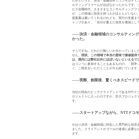
たかというと、決済・金融分野でコンサルティ
ルティングファームがほぼなかったからです。
ビス在職時代、さまざまなコンサルティングフ
が、この領域に知見を持つ人がほとんどいない
提案書は書いてくれるけれども、実行の支援ま
ャップがあり、「自分が蓄えた知見を価値とし
――決済・金融領域のコンサルティング
かった。
そうですね。どれだけ難しいか分かっていまし
せん。
現状、この領域で本当の意味で価値提供
は、国内には弊社以外にほぼいないといえるで
はコンペに参加することもあるものの、「競争
く、ご指名をいただくことが今も続いています
――実際、創業後、驚くべきスピードで
当社の現在のビッグクライアントであるNTTド
ロジェクトに入ったのですが、巨大プロジェクト
す。
――スタートアップながら、NTTドコ
やはり決済・金融領域に特化した専門的な知見
ました。クライアントがゴールの達成に必要なピース
ます。