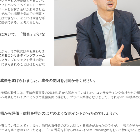
ングサービスを提供できるコンサ
ソフトバンク・ペイメント・サー
ァームとお付き合いがありました
。それでも情報を集めて企画書・
ではできない。そこには大きなギ
て提供できる」と考えました。
において、「競合」がいな
たから。その状況は今も変わりま
できるコンサルティングファーム
しょう。
プロジェクト受注の際に
」にさらされることはほとんどな
。
成長を遂げられました。成長の要因をお聞かせください。
コモ様の案件には、実は創業直後の2018年1月から関わっていました。コンサルティング会社からご
へ発展していくタイミングで直接契約に移行し、プライム案件となりました。それが2018年後半
モ様から評価・信頼を得たのはどのようなポイントだったのでしょうか。
を有していることです。後々、当時の責任者の方とお話しする機会があったのですが、「替えがきか
を当てはめていったとき、「この部分を任せられるのはAtlas Technologiesをおいて他にな