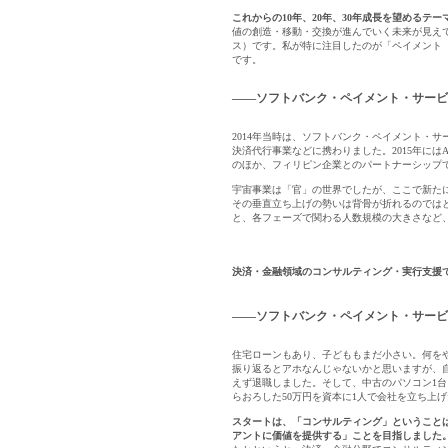
これからの10年、20年、30年成長を望める
値の創造・移動・交換が進んでいく未来が見え
ス）です。私が特に注目したのが「ペイメント
です。
――ソフトバンク・ペイメント・サービ
2014年当時は、ソフトバンク・ペイメント・サ
決済代行事業などに携わりました。2015年にはApp
のほか、フィリピン企業とのパートナーシップ
宇宙事業は「官」の世界でしたが、ここで新た
その垂直立ち上げの勢いは背骨が折れるのでは
と、各フェーズで関わる人数規模の大きさなど
決済・金融領域のコンサルティング・実行支援
――ソフトバンク・ペイメント・サービスで4
住宅ローンもあり、子どももまだ小さい。何を
振り返るとアホなんじゃないかと思いますが、
えず退職しました。そして、中古のパソコン1
らおろした50万円を資本に1人で会社を立ち上
スタートは、「コンサルティング」ということ
アントに価値を提供する」ことを目指しました