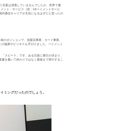
電機
IT（PM・
」という言葉は浸透していませんでしたが、世界で価
メント・サービス（現：SBペイメントサービ
機械・装置
自動車・部品
土木系
国内通信キャリアが主役になるはずだと思ったの
次
・介護・福祉
その他
事業企画のポジションで、加盟店事業、カード事業、
プレーヤーとの協業やビジネスも手がけました。ペイメント
、「スピード」です。ある日急に期日が決まり、
案書を書いて終わりではなく最後まで実行するこ
このタイミングだったのでしょう。