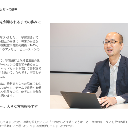
融分野への挑戦
giesを創業されるまでの歩みに
界にいました。「宇宙開発」で
を観たのを機に、将来の目標を
宙航空研究開発機構（JAXA。
ールやアメリカ・ヒューストンの
Aで、宇宙飛行士候補者選抜の設
求人検索・転職事例
テーションの管制官を務めまし
あなたが活かしたい
「ご経
はじめに、
、ヘッドセットを着けて管制室で
がら働いていたのです。宇宙とそ
した。
験は、経営者となった現在でも生
しながらも、チームで連携する働
サービス（人材・ホテル・旅行・教育）
商社
ない世界なので、他者にも自分自
と思います。
消費財（食品・アパレル・トイレタリー）
マ
用される方が登録されたメールアドレスがご本人のもので受信可能
等のセキュリティリスク低減や、サポートにおけるお客様のスムー
へ。大きな方向転換です
建設・不動産
金融（銀行・証券・保険・投資
ートメントをお使いいただくための大切な認証操作となります。
コンサルティング・シンクタンク・事務所
IT
ビス利用規約
を目指してきましたが、30歳を迎えたころに「これからどう過ごそうか」と、今後のキャリアを見つめ
は一旦難しいと思った。つまりは挫折してしまったのです。