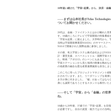
10年追い続けた「宇宙×起業」から、決済・金
――まずは山本社長がAtlas Technolo
ついてお聞かせください。
20代は、金融・ファイナンスとはかけ離れた世
す。18歳のころにテレビで宇宙開発の特集番組
「宇宙＆起業」に据えました。大学時代から、宇
当時は宇宙開発事業団NASDA）のサマースク
NASAで開催された国際会議に参加しました。
その後、有人宇宙システム株式会社およびJAX
計・運営支援、スペースシャトル・国際宇宙ス
た。映画『アポロ13』のシーンにもあるように
宇宙ステーションから見た地球の映像を眺めな
の他産業の融合を図る産業連携施策も担当しま
このころに培ったプロジェクトマネジメント経
かされています。また、リーダーシップを発揮
き方が身に付きました。「嘘」があってはなら
メール認証とは？
身にも誠実であろうとするスタンスも根付いた
メール認証は当社サービスを利
す。 これは主に、なりすまし
――そして「宇宙」から「金融」の世界
してジェイ エイ シー リクル
ね。
個人情報取り扱いおよびサー
18歳から20年後、37歳での「宇宙×起業」
が必要ですし、自分の資質・能力ではその当時