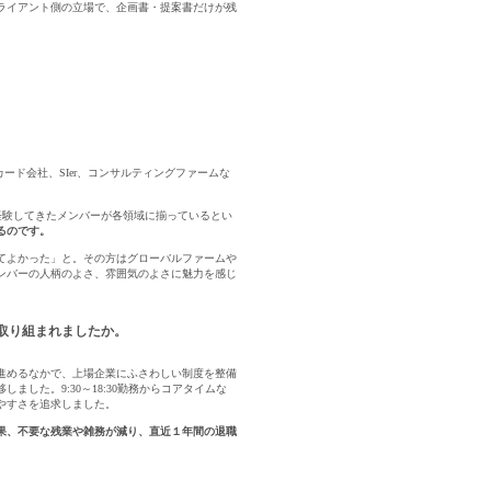
ライアント側の立場で、企画書・提案書だけが残
ド会社、SIer、コンサルティングファームな
周も経験してきたメンバーが各領域に揃っているとい
るのです。
してよかった」と。その方はグローバルファームや
ンバーの人柄のよさ、雰囲気のよさに魅力を感じ
取り組まれましたか。
を進めるなかで、上場企業にふさわしい制度を整備
た。9:30～18:30勤務からコアタイムな
やすさを追求しました。
果、不要な残業や雑務が減り、直近１年間の退職