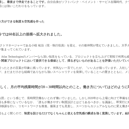
援し、最後まで伴走できることです。
自分自身がソフトバンク・ペイメント・サービス在職時代、ク
援には強いこだわりをもっています。
働き方ができる制度＆空気感を作った
今では60名以上の規模へ拡大されました。
クトマネージャーである小椋 祐治（現・執行役員）を迎え、その後仲間が増えていきました。大手カー
が集まってくれています。
las Technologiesのメンバーなら深い知見をもっている、プロジェクトを立ち上げて実戦で何
ト関連プロジェクトにおいて提供できる価値として、揺るぎないものがあることを評価いただいてい
を行ったときの言葉が印象に残っています。何気ない一言でしたが、「いい人が揃っています。入社
が、まだまだ小さな組織でありながら強いスペシャリティを発揮していることへの驚きとともに、メ
しく、月の平均残業時間が20～30時間以内とのこと。働き方についてはどのように
集団」という感じで、長時間労働をいとわず働いていました。しかし2020年から上場に向けて準備
も多様になっているなか、「誰もが働きやすい制度設計とはどうあるべきか」を議論し、即実行に移しまし
限移譲を行い、リモートワークを推進。服装までも見直し、スーツからカジュアルなものに変え働き
題もよく聞くので、
制度を設けるだけでなくちゃんと使える空気感の醸成を強く意識しています。結