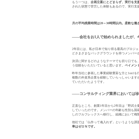
もう一つは、
企画立案にとどまらず、実行を支
された状態で苦労した体験もあるので、実行支
月の平均残業時間は20～30時間以内。柔軟な
――会社をお1人で始められましたが、
2年目には、私が日本で知り得る最高のプロジェ
どさまざまなバックグラウンドを持つメンバー
決済に関するどのようなテーマでも切り口でも、At
う信頼をいただいていると思います。
ペイメン
昨年当社に参画した事業経験豊富な方と1on1
複数の外資系企業を経験していらっしゃいます
ていただいたようです。
――コンサルティング業界においては珍
正直なところ、創業1年目から2年目は「野武士
していったのです。メンバーの年齢も性別も国籍
しのフルフレックスへ移行し、組織において権
他社では「仏作って魂入れず」というような課
率はゼロ％です。