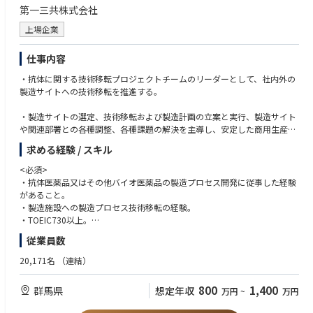
第一三共株式会社
上場企業
仕事内容
・抗体に関する技術移転プロジェクトチームのリーダーとして、社内外の
製造サイトへの技術移転を推進する。
・製造サイトの選定、技術移転および製造計画の立案と実行、製造サイト
や関連部署との各種調整、各種課題の解決を主導し、安定した商用生産体
制を構築する。
求める経験 / スキル
＜入社後のキャリアパス＞
<必須>
・バイオ医薬品の製造プロセスを理解している強みを活かした、品質保
・抗体医薬品又はその他バイオ医薬品の製造プロセス開発に従事した経験
証、薬事、CMCマネージメント、サプライチェーンマネージメント業務に
があること。
就く機会がある
・製造施設への製造プロセス技術移転の経験。
・TOEIC730以上。
・年齢、国籍、経験を問わず多様性を理解し、各種ステークホルダーと良
従業員数
好な関係が築けること
20,171名
（連結）
<望ましい>
・海外製造場所への技術移転の経験
800
1,400
群馬県
想定年収
万円
~
万円
・CMCに関わるPJマネジメントの経験
・修士卒以上の学位