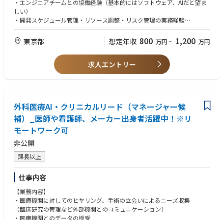
■ 業務内容
・エンジニアチームとの協働経験（基本的にはソフトウェア、AIだと望ま
る。
・AIアルゴリズム・モデル開発・製品開発における開発スケジュール・マ
しい）
Medical部門および関連部門に対して、コンプライアンスを確保しながら
イルストーンの策定と管理
・開発スケジュール管理・リソース調整・リスク管理の実務経験
効率的にメディカル活動を計画・実施するための助言を提供し、レビュー
・エンジニアチーム・研究開発チーム・品質保証・薬事担当との横断的な
・品質保証・薬事プロセスの基礎知識
要件およびガバナンス基準との整合性を確保する。
進捗調整
800
1,200
東京都
想定年収
万円
~
万円
研究助成金（Scientific Grants）を含む非販促活動に関するガバナンス面を
・開発リスクの早期発見、課題の構造化・優先順位付け・解決推進
【歓迎スキル】
統括し、会社方針、関連法規制、および透明性要件との整合性を確保す
・製品開発における薬事規制（医療機器承認・QMS等）対応の工程管理サ
・多職種（研究者・エンジニア・品質・薬事・経営）との円滑なコミュニ
る。
ポート
求人エントリー
ケーション能力
MAJOR RESPONSIBILITIES
・開発ロードマップの維持・更新、上位マネジメントへの進捗報告・ドキ
・医療機器承認（QMS省令・ISO 13485・IEC 62304等）対応の実務経験
ュメント整備
・AIソフトウェア・アルゴリズム開発プロジェクトへの関与経験
会社方針および行動規範に従い、ローカルコミュニケーションおよびグロ
・外部パートナー・受託先との仕様調整・スケジュール折衝
・プログラム単体医療機器（SaMD）の開発・薬事申請プロセスへの理解
ーバルコミュニケーションのローカル適応版について、レビューおよび承
・品質管理プロセス（設計管理・リスクマネジメント等）の整備・運用へ
・アジャイル・スクラム等の開発手法の実務経験
認体制が適切に運用されていることを確保する。
外科医療AI・クリニカルリード（マネージャー候
の関与
・英語による基本的なコミュニケーション能力
すべてのコミュニケーションが現地の法令、規制およびガイドラインに準
補）_医師や看護師、メーカー出身者活躍中！※リ
・PMP・PMPro等のプロジェクトマネジメント資格
拠していることを確保する。また、ポリシーや行動規範と現地法規制の間
モートワーク可
に相違がある場合は、より厳格な基準を適用することを確保する。
【求める人物像】
すべてのコミュニケーションが電子承認システム上で所定の期限内にレビ
非公開
・開発現場に近い目線で、自ら動きながら課題を解決できる方
ュー・承認されること、ならびに承認済みコミュニケーションごとにロー
・技術・品質・薬事・ビジネス、それぞれの言語を理解し橋渡しができる
課長以上
カルルールに基づいた固有の識別コードが付与されることを確保する。
方
レビュー・承認済みコミュニケーションおよび関連証憑について、電子承
・曖昧な要件や変化の多い環境でも、自律的に整理・推進できる方
認システム上で最低5年間の保管（アーカイブ）が行われることを確保す
仕事内容
・スタートアップ特有のスピード感・泥臭さを前向きに楽しめる方
る。
・弊社のミッション（外科手術をAIで支援し、患者アウトカムを改善す
【業務内容】
添付文書の変更、安全性情報の変更、規制改定、訴訟対応、承認済みコミ
る）に
・医療機関に対してのヒヤリング、手術の立会いによるニーズ収集
ュニケーションが適切に更新されることを確保する。
強く共感し、事業の成長とともに自分も成長したい方
（臨床研究の管理など外部機関とのコミュニケーション）
要件に基づき有効期限が設定され、その期限管理が適切に実施されている
・医療機関とのデータの授受
ことを確保する。