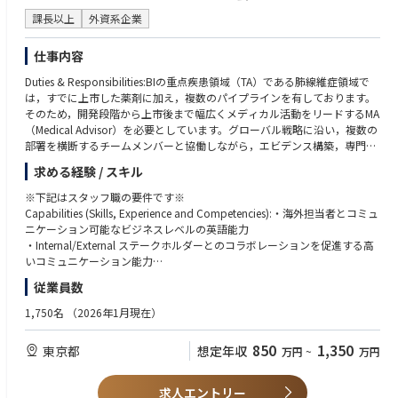
課長以上
外資系企業
仕事内容
Duties & Responsibilities:BIの重点疾患領域（TA）である肺線維症領域で
は，すでに上市した薬剤に加え，複数のパイプラインを有しております。
そのため，開発段階から上市後まで幅広くメディカル活動をリードするMA
（Medical Advisor）を必要としています。グローバル戦略に沿い，複数の
部署を横断するチームメンバーと協働しながら，エビデンス構築，専門家
からのインサイトに基づくアンメットメディカルニーズの特定，アドバイ
求める経験 / スキル
ザリーボード会議等の企画立案を担う役割です。また、ドイツ本社メンバ
ーとの国際会議や海外学会への参加など、海外のステークホルダーとのコ
※下記はスタッフ職の要件です※
ミュニケーションも役割の一つです。
Capabilities (Skills, Experience and Competencies):・海外担当者とコミュ
国内における肺線維症領域のアンメットメディカルニーズを理解し，臨床
ニケーション可能なビジネスレベルの英語能力
研究の基本的な知識とプロジェクトを適切にマネージする能力，また他部
・Internal/External ステークホルダーとのコラボレーションを促進する高
署とのコラボレーションや外部専門家（External Experts）とのコミュニケ
いコミュニケーション能力
ーション，アドバイザリーボード会議や承認後の薬剤の価値最大化・適正
・臨床研究の立案・計画、実行の経験及びプロジェクトマネージメント能
従業員数
使用に必要なメディカル戦略も検討していく長期的な視野を持った人材を
力
求めています。Jop profile for Medical Advisor:
・学会発表や論文作成の経験及びプロジェクトマネージメント能力
1,750名
（2026年1月現在）
In Pulmonary Fibrosis field, as a key therapeutic area (TA) of BI, we have
・ライフサイエンス分野のPhD（博士）、MSc（修士）もしくはMDが望ま
not only launched product but also multiple pipelines for this field. A Me
しい
850
1,350
東京都
想定年収
万円
~
万円
dical Advisor (MA) to lead medical activities in Japan is required. Aligning
・メディカルアフェアーズでの経験があると望ましい。
with the global business/development strategy, MA is expected to collab
※バックグラウンドはライフサイエンス分野（理系）の方に限る・Busine
orate with cross-functional team members to promote evidence generati
ss English level in both written and verbal in global competence.
求人エントリー