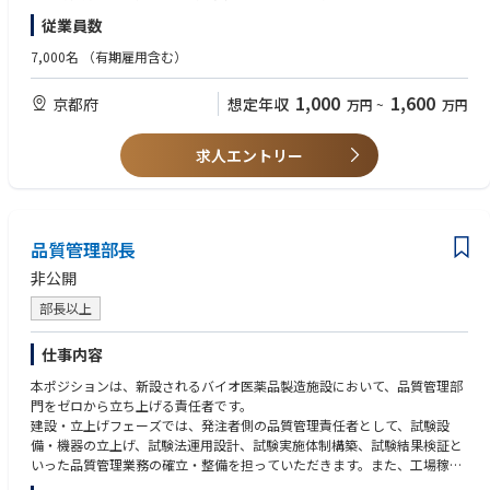
る／適切な情報を顧客へ提供する業務について、メンバのマネジメントを
・課や部などのマネジメント経験
従業員数
行い完遂する役割を担っていただきます。
また①～③においては社外からの情報取得により妥当な法解釈～妥当な対
◆必須条件【スキル】
7,000名
（有期雇用含む）
応方針決定のイニシアティブもとっていただくことを期待しています。
・製品環境管理
専門性の高いスペシャリストも在籍していますので、議論・相談もしつつ
製品環境管理とは、RoHS指令/REACH規則/POPs条約等の製品環境に関
1,000
1,600
京都府
想定年収
万円
~
万円
進めていただけます
する法規制（変化）を把握し、
社内展開を通じて遵法製品を実現し、顧客へ環境保証製品の提供を行う
◆具体的な仕事内容に対しての期待する成果
一連の業務をいう。
求人エントリー
新法令に対する対応を確実に実践していき、DMS製品のライフサイクル全
・法令解釈および対応方針決定にかかるスキル
体での環境負荷を低減させることに資すること。それを通じて顧客やユー
前例や他社情報も踏まえて、多様な読み方ができる法令に対して妥当な
ザー様に安全・安心に製品を使っていただける状態を継続させ続けるこ
解釈ができ、それを踏まえて妥当な対応方針を決められる
と。
◆歓迎条件
品質管理部長
・社外委員会活動での委員経験者（JEITA、NECA、JEMIMA、カテ8,9連絡
◆この仕事の魅力
会、日機輸、その他）
非公開
社会的に関心が高まり続けている環境負荷低減に対して、自らがプロジェ
・環境法規制にかかるロビー活動の経験者
クトマネジメントを行うことで社会貢献できること。環境法規制に対する
・ISO14001管理業務経験者、或いはISO9001の監査業務経験者
部長以上
知識を蓄積していくことで社外にも通用するスペシャリストになれるこ
・ISO14001やISO9001の審査員及び準審査員資格保有者
と。また、電子情報技術産業協会（JEITA）等の社外活動として、他社との
・技術師補資格（領域：化学、応用理学（物理及び化学）、経営工学（生
仕事内容
連携・交流ができること。
産・物流マネジメント）、環境（環境影響評価））
本ポジションは、新設されるバイオ医薬品製造施設において、品質管理部
・化学物質管理師補
◆業界動向と自社事業の特徴
門をゼロから立ち上げる責任者です。
・QC検定２級以上
リレーメーカーとして培った技術力、品質とブランドを武器に、産業機器
建設・立上げフェーズでは、発注者側の品質管理責任者として、試験設
業界の顧客から高い信頼を得ている。商品および販売ネットワーク、顧客
備・機器の立上げ、試験法運用設計、試験実施体制構築、試験結果検証と
◆歓迎する人物像
基盤を基に、新商品投入、商品供給力強化、新規顧客獲得、販路拡大など
いった品質管理業務の確立・整備を担っていただきます。また、工場稼働
・業務遂行だけではなく人の繋がりを大事にできる人
の注力取り組みにより事業成長を目指す。
後は、品質管理部門責任者として、原材料試験、工程内試験、製品試験、
・自律的に業務計画管理を行えコミュニケーション力がある方