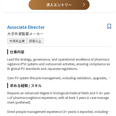
を解決していける方
求人エントリー
Scientific Platform
・メンバーとの良好なコミュニケーションが図れ、リーダーシップをお持
Publication Plan
ちの方
Product Maintenance and Optimization Summary
・新しい分野へチャレンジしていきたいご意欲をお持ちの方
■Key Accountabilities of the Clinical Program Leader in Experimental Me
Associate Director
dicine Japan
大手外資製薬メーカー
■External Expert Engagement
・Map and prioritize External Experts (EEs) in the region, including:
外資系企業
部長以上
Indication experts
仕事内容
Translational clinicians
Phase II trialists
Lead the strategy, governance, and operational excellence of pharmaco
・Build and maintain relationships to obtain scientific input and support
vigilance (PV) systems and outsourced activities, ensuring compliance wi
trial success.
th global PV standards and Japanese regulations.
・Facilitate scientific discussions to ensure regional expertise contributes t
o:
Own PV system lifecycle management, including validation, upgrades, c
Emerging science and innovation relevant to TA Inflammation
hange control, data integrity, inspection readiness, and technical owners
求める経験 / スキル
Proof-of-Concept (PoC) study design, including endpoint selection
hip of safety data migration/transfer.
Biomarker strategy
Requires an advanced degree in biological/medical fields and 5–8+ year
Manage PV vendors end-to-end—selection, onboarding, oversight, perfo
s of pharmacovigilance experience, with at least 2 years in case manage
■Regulatory and Organizational Requirements
rmance monitoring (KPIs/SLAs), escalation handling, and outsourcing b
ment (preferred).
Operates within the requirements of global Standard Operating Procedu
udget/resource planning.
res (SOPs) and working instructions.
Direct people management experience (3+ years) is expected, including le
Drive operational excellence by optimizing PV workflows using technolo