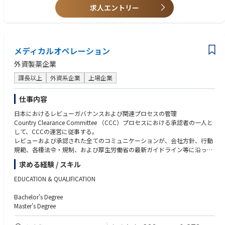
・海外赴任経験
求人エントリー
メディカルオペレーション
外資製薬企業
課長以上
外資系企業
上場企業
仕事内容
日本におけるレビューガバナンスおよび関連プロセスの管理
Country Clearance Committee （CCC）プロセスにおける承認者の一人と
して、CCCの運営に従事する。
レビューおよび承認された全てのコミュニケーションが、会社方針、行動
規範、各種法令・規制、および厚生労働省の最新ガイドライン等に沿った
適切な内容となっている状態を確保する。
求める経験 / スキル
CCCの円滑な運営を統括する。
Medical Integrityの理念の下、効率的かつ効果的なレビュー、更新、承
EDUCATION & QUALIFICATION
認、アーカイブ保管、ならびに有効期限管理のプロセスが適切に整備・運
用されている状態を確保する。
Bachelor's Degree
共同販促パートナー企業との窓口業務および管理を担う。
Master's Degree
販売提携先のプロセスが求める基準と整合していることを確保する。
社員に対して質の高いトレーニングを提供する。