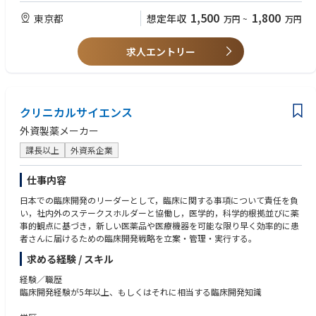
ading and developing a PV systems/vendor management team.
■Job Complexity
gy tools (e.g., AI/automation), ensuring timely and compliant ICSR repor
1,500
1,800
東京都
想定年収
万円
~
万円
Complex due to:
ting, and supporting audits/inspections with CAPA implementation.
Strong hands-on knowledge of PV systems (e.g., safety databases/tools)
・Global nature of the role
and vendor management capabilities are essential.
・Matrix organization
Provide leadership for a team of system and vendor management profes
求人エントリー
・Direct multidisciplinary interaction
sionals, mentor and develop talent, and collaborate cross-functionally
Must have in-depth understanding of PV regulations and guidelines (e.g.,
with global PV, IT, QA, and external partners.
GVP/GCP, ICH guidance, national pharmaceutical and medical device re
■Interfaces
gulations) plus experience supporting regulatory inspections and internal
Works with:
audits.
・Global matrix teams
クリニカルサイエンス
・Regional BI counterparts
Needs highly effective communication skills in Japanese (written/oral/int
外資製薬メーカー
・External partners
erpersonal) and Business-level English, with proven ability to think strate
Academic institutions
課長以上
外資系企業
gically, lead change, and build teams; preferred experience includes glo
Investigators
bal/matrix work, system transformation projects, digital/automation to
ols, vendor transition, and ICSR management.
仕事内容
■Also interfaces with:
・Regulatory authorities
日本での臨床開発のリーダーとして，臨床に関する事項について責任を負
・International societies
い，社内外のステークスホルダーと協働し，医学的，科学的根拠並びに薬
・Other relevant international stakeholders
事的観点に基づき，新しい医薬品や医療機器を可能な限り早く効率的に患
者さんに届けるための臨床開発戦略を立案・管理・実行する。
求める経験 / スキル
経験／職歴
臨床開発経験が5年以上、もしくはそれに相当する臨床開発知識