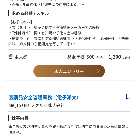
・AIモデル最適化（他部署との連携による）
社内外のステークホルダーとの適時な連携・協議を通じて、会社の対応方
・社内エンジニアの対応（製品開発連携）
針や方向性の策定に貢献する。
求める経験 / スキル
・メンバーのマネジメントや開発スケジュールの調整
E&C（Ethics & Compliance）および法務チームとの良好な連携のもと、
社員に対して質の高いトレーニングを提供する。
【必須スキル】
【業務の魅力】
監督部門および関連ガバナンス組織と連携し、コンプライアンス基準、監
・立会を伴う手術室に関する医療機器メーカーでの経験
・社会的インパクト：AIの「知能」となり、世界中の手術の安全性を高め
査対応体制、およびリスクマネジメント手法の整合性を確保する。
・”外科領域”に関する知見や手術立会い経験
るプロダクトへと昇華されます！
Operation Managementと監督部門との連絡窓口として機能し、コミュニ
・解剖や手術手技に対する強い興味関心（消化器外科、泌尿器科、呼吸器
・「現場のプロ」としてのキャリア：臨床知見をテクノロジーに変換する
ケーション、報告、および課題のエスカレーションを円滑に行う。
外科、婦人科の手術知見を有している）
「コアメンバー」として活躍できます。
監督部門からの提言や要求事項が、CCCレビュー手順およびSOPへ適切に
・医学的知見のさらなる深化：一流の外科医と術式や解剖について深く議
反映されることを確保する。
【歓迎スキル】
800
1,200
東京都
想定年収
万円
~
万円
論するため、現場にいた頃よりも専門知識がアップデートされます。
判断が難しい「グレーゾーン案件」に対するエスカレーションルートを構
・AIなど先端技術への興味関心（データマネジメント経験）
・ビジネススキル：医師との折衝やエンジニアへの要件定義を通じ、どこ
築・維持し、Medical、Regulatory、Legal、E&BIなどの関係部門との連携
・数名のマネジメント経験
でも通用する高度なディレクション能力が身につきます。
を促進するとともに、意思決定内容を文書化し、一貫性を確保する。
求人エントリー
・他部署との連携活動
・柔軟で安定した働き方：リモートワーク活用・土日祝休みなど、最先端
グローバル要件に整合した形で、CCCレビューガバナンスに関するSOPお
・英語（中級コミュニケーション）
医療に携わりながら、私生活も大切にできる環境です。
よび関連手順書の定期的な維持管理（レビューサイクルの管理、SOPと実
運用のギャップ分析、更新対応、周知徹底）への責任を担う。
【求める人物像】
監査・査察対応の準備を統括し、アーカイブおよび有効期限管理の証憑な
・高いホスピタリティと臨機応変な対応力を併せ持つ方
医薬品安全管理業務（電子添文）
どを含むエビデンスパッケージ（承認事例のサンプリング、承認根拠、識
・社内外問わず円滑なコミュニケーションを取れる方
別コード等）を整備し、監査指摘事項に対するCAPAの完了管理を行う。
・スタートアップ環境で幅広い業務を前向きに遂行できる方
Meiji Seika ファルマ株式会社
体系的なトレーニングおよびフィードバックサイクルを構築・運用する。
・弊社事業に関心があり、成長に寄り添える方
（頻出指摘事項の集約、レビュアー向けガイダンスの更新、申請者向けチ
仕事内容
ェックリストの改訂、E&BIおよび法務部門と連携したリフレッシュ研修の
実施など）
電子添文及び関連文書の作成・改訂ならびに適正使用推進のための情報提
レビューに関するKPI（レビュー件数、リードタイム、再作業回数、期限
供業務。
超過率）などをモニタリング・分析・報告する。コンプライアンスを損な