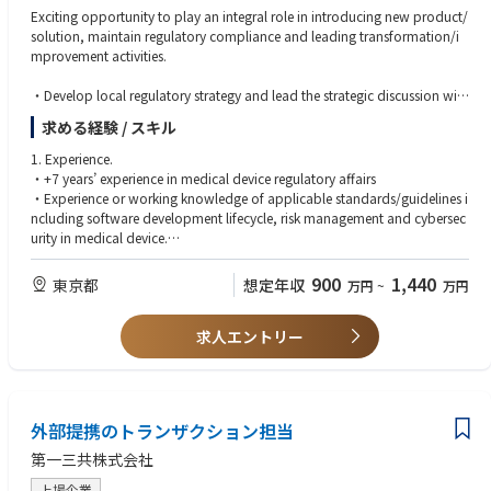
Exciting opportunity to play an integral role in introducing new product/
solution, maintain regulatory compliance and leading transformation/i
mprovement activities.
・Develop local regulatory strategy and lead the strategic discussion with
related stakeholders to accelerate project development.
求める経験 / スキル
・Proactively identify risks within regulatory strategies, plans, products a
nd propose alternate approaches.
1. Experience.
・Plan and execute product registration aligned with local business need
・+7 years’ experience in medical device regulatory affairs
s.
・Experience or working knowledge of applicable standards/guidelines i
・Maintain current registration approvals accordingly.
ncluding software development lifecycle, risk management and cybersec
・Manage interactions with MHLW/PMDA and maintain a productive wor
urity in medical device.
king relationship.
・Maintains general knowledge of PMD act, ISO 13485, Radio act and M
・Review/Author product registration document, QMS/FMR document a
easurement act.
900
1,440
東京都
想定年収
万円
~
万円
nd reimbursement document.
・Actual experience of authoring class III / IV medical device submission i
・Proceed regulatory assessment and promotional material review.
ncluding SaMD and received approval.
・Supervise RA administration activities.
求人エントリー
・Lead various transformation/improvement activities.
2. Skills.
・Self-motivated and able to prioritize to handle multiple tasks/responsi
bilities.
・Bachelor of Science Degree in a regulatory or technical discipline (Mast
外部提携のトランザクション担当
er's preferred)
・Fluent in Japanese and English
第一三共株式会社
上場企業