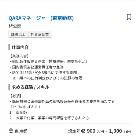
QARAマネージャー(東京勤務)
非公開
課長以上
外資系企業
仕事内容
【業務内容】
・総括製造販売責任者（医療機器、医薬部外品）
・国内品質業務運営責任者の兼務
・ISO13485及びQMS省令に関連する業務
a.市場への出荷判定およびその記録の管理
b.最終製品の保管場所の管理
求める経験 / スキル
c.薬機法で定める品質の合意文書の管理・更新
d.不適合品の取り扱い全般、回収対応
【必須】
e.品質管理に必要な監査の対応（内部と外部）
・医療機器と医薬部外品の総括製造販売責任者の要件を満たす者
f.SOPその他文書・記録の管理と維持
（1～3のいずれか）
１：薬剤師
・QARA（品質保証・薬事）部門のマネジメント（現在は部下1名の予定）
２：大学で化学、薬学の専門課程を修了された方
・ラベリングのデータ管理とチェック
３：医療機器・医薬品・再生医療製品の製販実務経験5年で、その後に医
・返品の再出荷判定
療機器総括の資格を取得かつ、医薬品・化粧品・医薬部外品の製造実務経
900
1,300
東京都
想定年収
万円
~
万円
・製品廃止手続き
験が3年ある方