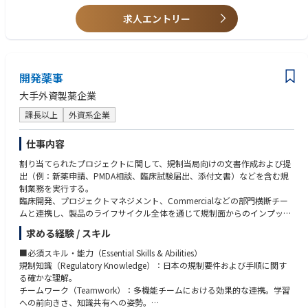
・同梱資材の調達管理
・海外との品質に関する窓口業務
求人エントリー
・業許可の管理（海外及び国内）
・業界及び行政からの調査対応
・法定ラベルのデータ管理
・SDSの作成、管理
開発薬事
・毒劇物取扱責任者
・品質管理に関する教育訓練
大手外資製薬企業
・海外品質部門とのコミュニケーション（英文の資料作成含む）
・その他状況に応じて上記に付随する業務
課長以上
外資系企業
仕事内容
割り当てられたプロジェクトに関して、規制当局向けの文書作成および提
出（例：新薬申請、PMDA相談、臨床試験届出、添付文書）などを含む規
制業務を実行する。
臨床開発、プロジェクトマネジメント、Commercialなどの部門横断チー
ムと連携し、製品のライフサイクル全体を通じて規制面からのインプット
を提供する。
求める経験 / スキル
グローバル要件とローカル要件の両方を考慮したうえで、規制戦略をリー
ドし、実行する。
■必須スキル・能力（Essential Skills & Abilities）
PMDA/MHLWおよび社内ステークホルダーと連携し、コミュニケーション
規制知識（Regulatory Knowledge）：日本の規制要件および手順に関す
の円滑化、課題の解決、ならびに規制遵守の確保を行う。
る確かな理解。
割り当てられた製品／領域に関連する規制の変更や運用（実務）をモニタ
チームワーク（Teamwork）：多機能チームにおける効果的な連携。学習
ー・解釈し、最新情報を関係チームへ共有する。
への前向きさ、知識共有への姿勢。