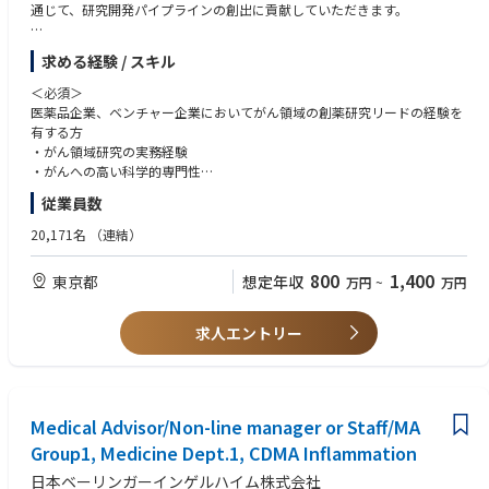
通じて、研究開発パイプラインの創出に貢献していただきます。
<入社後のキャリアパス＞
求める経験 / スキル
・がん領域のテーマ立案・創薬研究チームリーダー
・がん領域での共同研究やグローバルプロジェクトリーダー
＜必須＞
・RIへの出向による海外勤務経験
医薬品企業、ベンチャー企業においてがん領域の創薬研究リードの経験を
・グループ長補佐
有する方
・がん領域研究の実務経験
・がんへの高い科学的専門性
・研究チームリードの経験
従業員数
・博士号取得者
- 創薬研究の実務経験目安12年-（in vitro及びin vivo）
20,171名
（連結）
＜尚可＞
800
1,400
東京都
想定年収
万円
~
万円
・外部組織との協業を円滑にリード、推進した経験
・国内外の外部研究者との幅広いネットワークを構築した経験
・筆頭著者の学術論文を複数有する方
求人エントリー
・英語中級以上
Medical Advisor/Non-line manager or Staff/MA
Group1, Medicine Dept.1, CDMA Inflammation
日本ベーリンガーインゲルハイム株式会社