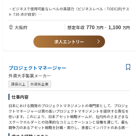
実行、および売上目標達成の推進
・大学・医療機関・研究機関を中心とした重点顧客の深耕ならびに新規顧
・ビジネスで使用可能なレベルの英語力（ビジネスレベル：TOEIC(R)テス
客開拓
ト 730 点が目安）
・案件創出から受注までのパイプライン管理、および売上予測・進捗管理
・営業目標を個人およびチームで達成した実績
の高度化
・Salesforce（SFDC）等の SFA/CRM を用いた営業管理、データ分析の経
770
1,100
大阪府
想定年収
万円
~
万円
・顧客訪問や商談同行を通じた営業活動支援とクロージング推進
験
・Salesforce（SFDC）を活用したデータドリブンな営業活動の推進
・メンバーの指導・育成、または数名規模のチームリード（主任・係長・
・営業プロセスの定着・運用による組織の営業実行力強化
求人エントリー
リーダー等）の経験
・メンバー（2名程度）の育成・マネジメント、およびメンタリングの実
・普通自動車免許（第一種）
施
・代理店・パートナー企業との連携を通じた販売チャネルの強化
プロジェクトマネージャー
外資大手製薬メーカー
課長以上
外資系企業
仕事内容
日本における開発のプロジェクトマネジメントの専門家として、プロジェ
クトマネージャーは質の高いプロジェクトマネジメントを提供する責任を
担います。これにより、日本アセット戦略チームが、社内外のさまざまな
ステークホルダーとの効果的なコミュニケーションと協働を通じて、最も
競争力のあるアセット戦略を計画・実行し、患者にインパクトのある医薬
品を届けられるようにします。