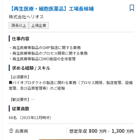
■Cross-Functional Team Leadership
●文章作成能力、パワーポイント等を用いた可視化能力
Serves as Chairperson of the Global Early Clinical Development (ECD) Tea
【再生医療・細胞医薬品】工場長候補
m and/or Medical Sub-Team (MST), depending on project stage.
株式会社ヘリオス
Responsibilities include:
課長以上
上場企業
Proposing team members together with the (Associate) Therapeutic Area
Head.
仕事内容
Representing ECD/MST on:
・Core Team
・再生医療等製品のGMP製造に関する業務
・Therapeutic Area Leadership Committee (TALC)
・再生医療等製品のプロセス開発に関する業務
・Clinical Expert Committee (CEC)
・再生医療等製品CDMO施設の全体管理
・Human Pharma Steering Committee (HPSC)
求める経験 / スキル
Additional activities:
【必須要件】
・Oversees interactions with:
■バイオプロダクトの製造に関わる業務（プロセス開発、製造管理、設備
External experts
管理、及び品質管理等）のご経験
Advisory boards
Adjudication committees
【歓迎要件】
Safety Data Monitoring Boards
■医薬品メーカーでの設備導入または設備保全のご経験
従業員数
・Reviews and approves publications related to the project in collaborat
■再生医療等製品のプロセス開発、製造、設備保全のご経験
ion with the Medical Head.
■医薬品若しくは再生医療等製品製造における製造管理者のご経験
66名
（2025年12月時点）
・Identifies studies that should be conducted.
【人物像】
800
1,300
兵庫県
想定年収
万円
~
万円
・物事を柔軟に考えられるフレキシビリティがある方
・Provides input into Medical Affairs strategic documents, including:
・開発/研究/生産部門及び外部の提携先との調整がスムーズにでき、課題