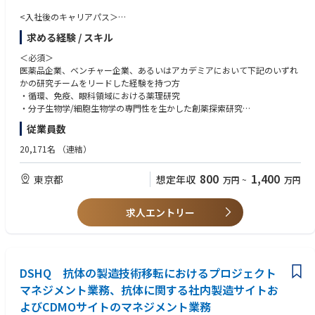
・変化への適応：変化に迅速に適応し、素早く行動できる。
<入社後のキャリアパス＞
●スペシャルティ領域のテーマ立案・創薬研究チームリーダー
求める経験 / スキル
●グループ長補佐
＜必須＞
医薬品企業、ベンチャー企業、あるいはアカデミアにおいて下記のいずれ
かの研究チームをリードした経験を持つ方
・循環、免疫、眼科領域における薬理研究
・分子生物学/細胞生物学の専門性を生かした創薬探索研究
・データサイエンスを活用した創薬研究
従業員数
・博士号取得者
20,171名
（連結）
＜尚可＞
・外部組織との協業を円滑に推進した経験
800
1,400
東京都
想定年収
万円
~
万円
・国内外の外部研究者との幅広いネットワークを構築した経験
・筆頭著者の学術論文を複数有する方
・英語中級以上
求人エントリー
DSHQ 抗体の製造技術移転におけるプロジェクト
マネジメント業務、抗体に関する社内製造サイトお
よびCDMOサイトのマネジメント業務