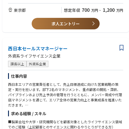
必要に応じて、規制SOP（標準手順書）およびベストプラクティスの開
プロジェクトマネジメント（Project Management）：複数のプロジェク
発・維持を支援する。
トを扱い、タスクに優先順位をつけ、期日および品質基準を一貫して満た
700
1,200
東京都
想定年収
万円
~
万円
必要に応じて、部門内または部門横断の取り組みに参画し、業務の効率化
す能力。
および規制業務の卓越性（regulatory excellence）を促進する。
問題解決（Problem-Solving）：規制・業務上の課題を分析的かつ先回り
求人エントリー
して特定し、解決するアプローチ。
コミュニケーション（Communication）：日本語での口頭・書面でのコ
ミュニケーション能力、および英語でのビジネスレベルのコミュニケーシ
ョン能力。部門横断で連携し、多様なステークホルダーをマネジメントし
てきた実績。
西日本セールスマネージャー
コンプライアンス志向（Compliance Orientation）：細部への卓越した注
意力に加え、規制枠組みおよび業界要件への深い理解
外資系ライフサイエンス企業
課長以上
外資系企業
仕事内容
西日本エリアの営業責任者として、売上目標達成に向けた営業戦略の策
定・実行を担います。部下2名のマネジメント、重点顧客の開拓・深耕、
パイプラインおよび売上予測の管理を行うとともに、メンバー育成や代理
店マネジメントを通じて、エリア全体の営業力向上と事業成長を推進いた
だきます。
求める経験 / スキル
◇業務内容詳細：
■製薬会社や大学・研究機関などを顧客対象としたライフサイエンス領域
・西日本エリア（近畿・中国・四国・九州等）における営業戦略の立案・
でのご経験（上記顧客とのサイエンスに関わるやりとりができる方）