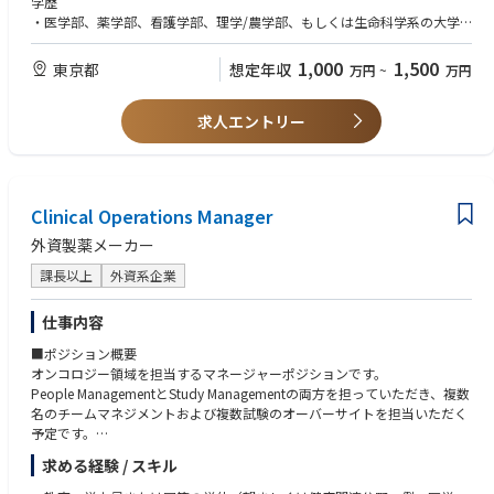
学歴
・医学部、薬学部、看護学部、理学/農学部、もしくは生命科学系の大学
学部卒かそれ以上（修士、博士号保持者はなお可）
・医師、獣医師、薬剤師等、生命科学に関連する学位・免許取得者が望ま
1,000
1,500
東京都
想定年収
万円
~
万円
しい
求人エントリー
知識
・担当領域における開発経験、もしくはそれに相当する臨床知識及び/又
はこれらの知識を習得する能力
・TOEIC 800 点以上、もしくはそれに相当する英語コミュニケーション力
Clinical Operations Manager
外資製薬メーカー
課長以上
外資系企業
仕事内容
■ポジション概要
オンコロジー領域を担当するマネージャーポジションです。
People ManagementとStudy Managementの両方を担っていただき、複数
名のチームマネジメントおよび複数試験のオーバーサイトを担当いただく
予定です。
また、開発戦略部門やメディカル部門など社内外の多くのステークホルダ
求める経験 / スキル
ーとの連携が発生し、グローバルチームとの協働機会も豊富なポジション
です。