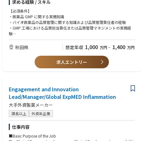
求める経験 / スキル
環境モニタリング、安定性試験等を含む試験活動全般の責任を担っていた
・物怖じせず議論し、行動力のある人材
だきます。
【必須条件】
◆使用する開発言語・ソフト・装置/機器等
・医薬品 GMP に関する実務知識
・MS-Excel、Word、Powerpoint、Outlookなど
・バイオ医薬品の品質管理に関する知識および品質管理責任者の経験
・chemSHERPA、IMDS、BOMcheck、IPC-1752の知識があればなおよい
・GMP 工場における品質担当責任または品質管理マネジメントの実務経
験
・試験設備・機器、試薬等、試験記録、試験結果、データインテグリティ
に関する基本的な理解
1,000
1,400
秋田県
想定年収
万円
~
万円
・複数の社外関係者（設計会社、施工会社、設備ベンダー、コンサルタン
ト、外部試験機関、技術供与等）との調整・折衝経験
求人エントリー
・品質管理部門または試験関連チームにおけるピープルマネジメント経験
・環境で発生する課題を整理し、関係者を巻き込みながら解決に導く能力
【歓迎条件】
・バイオ医薬品、抗体医薬品、バイオシミラー等の品質管理経験
Engagement and Innovation
・新工場、新試運転室、または新規試験設備立上げの経験
Lead/Manager/Global ExpMED Inflammation
・試験法移管、分析法バリデーション、分析技術レポリケーションの経験
・PMDA、FDA などの他国規制当局による GMP に関する試験対応の経験
大手外資製薬メーカー
・理化学試験、生化学試験、微生物試験、無菌試験、エンドトキシン試
験、環境モニタリング等に関する知見または実務経験
課長以上
外資系企業
・外部委託試験機関の選定、管理、監査経験
・LIMS、電子記録、試験データ管理、CSV、データインテグリティに関す
仕事内容
る知識または実務経験
・英語による技術文書・品質文書の読解、海外技術パートナーとのコミュ
■Basic Purpose of the Job