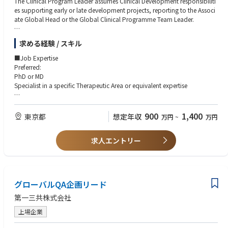
ニケーション経験
The Clinical Program Leader assumes Clinical Development responsibiliti
・海外パートナーとの品質管理・技術移管プロジェクト経験
es supporting early or late development projects, reporting to the Associ
ate Global Head or the Global Clinical Programme Team Leader.
The Clinical Program Leader has a medical leadership role for a project o
求める経験 / スキル
r a portion of a project in clinical development, usually at Start of Develo
pment through Phase I–III.
■Job Expertise
Preferred:
The Clinical Program Leader provides medical/scientific, technical, and
PhD or MD
managerial direction to plans, programs, and procedures within project
Specialist in a specific Therapeutic Area or equivalent expertise
and indication areas to effectively develop new compounds and/or opti
mize the profile of existing compounds.
■Job Impact
Responsible for the project's medical budget.
900
1,400
東京都
想定年収
万円
~
万円
The Clinical Program Leader in Experimental Medicine Japan assumes res
ponsibility for engaging External Experts (EEs) in Japan. A core element o
■Minimum Education / Degree Requirements
f this role is identifying and engaging experts with expertise in:
求人エントリー
Preferred:
・Early clinical development
・Translational science
PhD or MD
・Advanced modalities within the therapeutic area
Board certification in a specific Therapeutic Area or equivalent clinical ex
and leveraging their scientific and operational insights to inform global e
perience
グローバルQA企画リード
arly clinical development strategy.
■Required Capabilities (Skills, Experience, Competencies)
第一三共株式会社
■Accountabilities
PhD or MD preferred (specialist in a Therapeutic Area or equivalent) with s
Clinical Development Leadership
上場企業
trong clinical expertise.
Represents the specific Therapeutic Area on International Multidisciplinar
Up to 3 years of pharmaceutical industry experience preferred.