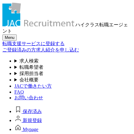
ハイクラス転職
エージェ
ント
Menu
転職支援サービスに登録する
ご登録済みの方
求人紹介を申し込む
求人検索
転職希望者
採用担当者
会社概要
JACで働きたい方
FAQ
お問い合わせ
保存済み
新規登録
Mypage