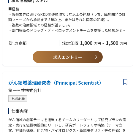
求める経験 / スキル
■経験
・製薬業界におけるR&D関連領域で 5年以上の経験（うち、臨床開発の計
画フェーズから承認まで 3年以上、またはそれと同等の知識）。
・複数の治療領域での経験が望ましい。
・部門横断のドラッグ・ディベロップメントチームを支援した経験が 3年
以上。
・グローバル環境での実務経験。
1,000
1,500
東京都
想定年収
万円
~
万円
■学歴
求人エントリー
・ライフサイエンスまたは関連分野の学士号。
・高度な学位が望ましい（MSc / PhD / MBA など）または、関連する教
育・職業訓練と実務における強い実績による同等性の証明。
■スキル
がん領域薬理研究者（Prinicipal Scientist）
・英語（口頭・文書）のコミュニケーションスキルが良好であること（TO
EIC 750以上、または同等）。
第一三共株式会社
・リーダーシップスキル。
上場企業
・チームビルディングおよび信頼構築のスキル。
・分析的・論理的思考および問題解決スキル。
・MS Officeアプリケーションの専門知識（例：Excel、Word、PowerPoin
仕事内容
t）。
がん領域の創薬テーマを担当するチームのリーダーとして研究プランの策
定・実行を組織横断的にリードし、研究ポートフォリオ構築（テーマ立
案、評価系構築、化合物・バイオロジクス・新規モダリティ等の評価）を