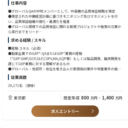
y Core Teams and takes clinical development responsibility for assigned
Successful track record in planning, conducting, and publishing basic sci
仕事内容
projects, including:
ence and/or clinical research.
●グローバルQAの中核メンバーとして、中長期の品質保証戦略を策定
Strong medical and scientific leadership ability to drive high-priority proj
●策定された中期経営計画に基づきモニタリング及びマネジメントを行
・Definition of Target Product Profiles (TPP)
ects across global matrix teams, regional BI counterparts, and external p
い、品質保証組織の強化・最適化を推進
・Clinical Development Plans (CDP)
artners.
●グローバル規模での品質保証に関わる新規プロジェクトや施策の立案か
・Pediatric Investigational Plans (PIP)
Ability to act with composure and resilience under pressure.
ら実行までをリード
・Core Clinical Trial Protocols
Strong project management skills.
●国内外のグループ会社や関連部門と連携し、横断的な課題解決やプロセ
・Input to Project Analysis and Data Management Plans
Experience interacting with regulatory authorities, international societies,
求める経験 / スキル
ス改革を推進
・Investigator's Brochure
and other key stakeholders.
●経営層やステークホルダーと緊密に連携し、戦略に沿った品質保証体制
・Medical input to Company Core Data Sheet
■経験 スキル〈必須〉
Strong communication and presentation skills.
の構築に貢献
・Annual Safety Reports / IND Safety Reports
●製薬企業でのGXP*-QAまたはGXP*業務の経験
Excellent cross-functional collaboration skills and ability to work effectiv
・Preparation for key milestones:
（*GXP:GMP,GCP,GLP,CSPV,MA,GQP等）もしくは製品開発、臨床開発を
ely in virtual teams.
・Start of Development
通じてGXP業務に対する理解があるもの
Ability to establish strong partnerships with top external experts, nationa
≪入社後のキャリアパス≫
・Proof of Clinical Principle (PoCP)
●グローバル・他部所・他社を巻き込んだ新規検討案件や改善案件の施策
l/international societies, and other stakeholders.
●グローバルQA組織における中期経営計画・年度業績目標の立案や、プロ
・Release of Full Development
立案及びプロジェクトリードの経験
Ability to engage in advanced scientific knowledge exchange.
従業員数
ジェクトのリードを担当し、QA企画職のリーダーへの育成
●英語力（英語での会議において、適切に応答し、自分の発言が理解・納
Fluency in both Japanese and English.
●強みと適性を見据え、主要QA機能のGlobal Lead/Head、海外駐在、幹
■Related Performance Indicators
得されるレベル）
20,171名
（連結）
部職への登用、薬事・サプライチェーン等の他部門への活躍の場への発展
・Provides medical oversight throughout protocol development, study c
●グローバルな環境（多様性のある環境）で一定のリーダーシップを発揮
onduct, analysis, and reporting.
し、価値創造を行った経験
800
1,400
東京都
想定年収
万円
~
万円
・Responsible for continuous benefit-risk assessment.
・Provides medical leadership during regulatory meetings.
・Contributes to submission strategy and regulatory filings.
■経験 スキル〈尚可〉
求人エントリー
・Addresses safety issues.
●ITツールの開発もしくはAI等の活用による業務効率改善の経験
・Oversees medical project budgets.
●コミュニケーション能力、対人折衝力、協調性、積極性、課題突破力、
誠実さ