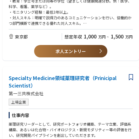
・教育：学士号または同等の学位（望ましくは健康関連分野。例：医学、
科学、看護、薬学など）。
・モニタリング経験：最低3年以上。
・対人スキル：明確で説得力のあるコミュニケーションを行い、協働的か
つ部門横断で連携できる優れた対人スキル。
・柔軟性：変化する要件に柔軟に対応し、信頼できる関係およびパートナ
ーシップを構築・活用できる。
1,000
1,500
東京都
想定年収
万円
~
万円
・チームプレーヤー：積極的で前向きなチームプレーヤーであることを示
している。
求人エントリー
・計画・組織力：強い計画力および組織力を有している。
・領域・フェーズ経験：複数の治療領域および試験フェーズにまたがる経
験がある。
・メンタリング／コーチング：メンタリングおよびコーチングのスキルが
あり、個人・チームのパフォーマンス向上のために、透明性がありタイム
Specialty Medicine領域薬理研究者（Prinicipal
リーなフィードバックを提供できる。
Scientist）
・イノベーションとプロセス改善：イノベーションを推進し、継続的なプ
ロセス改善を行える。
第一三共株式会社
・誠実さとコンプライアンス：AbbVieのビジネス行動規範およびリーダー
シップ価値観に従い、誠実に行動できる。
上場企業
・リスク・不確実性への対応：リスクや不確実性に対しても問題なく対応
でき、必要に応じて進路を変更できる。
仕事内容
・意思決定：利用可能なデータと情報に基づき、タイムリーかつ質の高い
意思決定を行える。
薬理研究リーダーとして、研究ポートフォリオ構築、テーマ立案、評価系
・自律性：自立して業務を遂行し、主導・当事者意識（オーナーシップ）
構築、あるいは化合物・バイオロジクス・新規モダリティー等の評価を行
を持って行動できる。
い、研究開発パイプラインを創出していただきます。