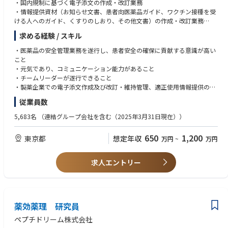
・国内規制に基づく電子添文の作成・改訂業務
うことなく、リスクベースの振り分けやテンプレート活用による業務簡素
・情報提供資材（お知らせ文書、患者向医薬品ガイド、ワクチン接種を受
化・標準化を提案する。
ける人へのガイド、くすりのしおり、その他文書）の作成・改訂業務
ガバナンス責任を担いながらも、割り当てられたCCCレビュー業務（資材
・適正使用情報の提供に関する業務
求める経験 / スキル
レビュー、講演スライドレビュー、承認フローへの参加、期限内レビュー
・上記業務に関する社内外関係部署との調整、折衝および問い合わせ対応
完了等）を継続して遂行する。
・上記業務に係る文書・記録の管理ならびに業務品質の維持・改善業務
・医薬品の安全管理業務を遂行し、患者安全の確保に貢献する意識が高い
メディカル活動（資材作成、イベント開催、講演依頼等）の企画段階から
こと
Medical部門および関連部門へ助言を提供し、コンプライアンスおよびレ
・元気であり、コミュニケーション能力があること
ビュー対応準備の確保を支援する。
・チームリーダーが遂行できること
関係者が潜在的なコンプライアンスリスクを早期に特定し、適切なリスク
・製薬企業での電子添文作成及び改訂・維持管理、適正使用情報提供の経
低減策を策定できるよう支援する。
験（5年以上）を有すること
効率的なレビュー経路（リスクベースアプローチや必要レビュー水準の判
従業員数
断など）について助言し、レビュー期間の短縮およびリソース活用の最適
5,683名
（連結グループ会社を含む（2025年3月31日現在））
化を支援する。
Scientific Grants（研究助成金）およびその他の非販促目的の資金提供活動
650
1,200
について、適切なガバナンスおよびコンプライアンスを確保する。（レビ
東京都
想定年収
万円
~
万円
ューの取りまとめ、文書管理、会社基準および関連法規との整合性確保を
含む）
求人エントリー
Medical、Compliance、Legalなどの関係部門と連携し、非販促活動に関
するポリシーおよび業務プロセスの一貫した運用を確保する。
助成金および資金提供に関する透明性要件への対応を支援し、必要に応じ
て各種報告要件との整合性を確保する。
薬効薬理 研究員
ペプチドリーム株式会社