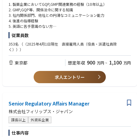
・市場への出荷管理
1. 製薬企業においてGQP,GMP関連業務の経験（10年以上）
・薬事部門等社内関連部門との連携
2. GMP,GQP等、関係法令に関する知識
3. 社内関係部門、他社との円滑なコミュニケーション能力
4. 後進の指導経験
5. 英語に苦手意識のない方
6. 薬剤師資格（尚可）
従業員数
353名
（（2025年4月1日現在 直接雇用人員（役員・派遣社員除
く）））
900
1,100
東京都
想定年収
万円
~
万円
求人エントリー
Senior Regulatory Affairs Manager
株式会社フィリップス・ジャパン
課長以上
外資系企業
仕事内容