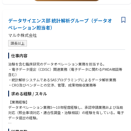
特殊環状ペプチドの慢性疾患領域での経口化を含む医薬応用研究と、核酸
など各種ペイロードのDDS研究の二つの軸で革新的分子の創製に挑戦して
います。いずれのアプローチでもTPP (Target Product Profile)立案と、そ
れを達成できる化合物評価、選定を推進して革新的な医薬品創出に貢献い
データサイエンス部 統計解析グループ（データオ
ただける方を募集しています。
ペレーション担当者）
マルホ株式会社
課長以上
仕事内容
治験を含む臨床研究のデータオペレーション業務を担当する。
・電子データ提出（CDISC）関連業務（電子データに関わるPMDA相談等
含む）
・統計解析システムであるSASプログラミングによるデータ解析業務
・CRO及びベンダーとの交渉、管理、成果物検収業務等
求める経験 / スキル
【業務経験】
データオペレーション業務5～10年程度経験し、承認申請業務および当局
対応（照会事項対応・適合性調査・治験相談）の経験を有している。電子
データ提出の経験。
【能力・スキル】