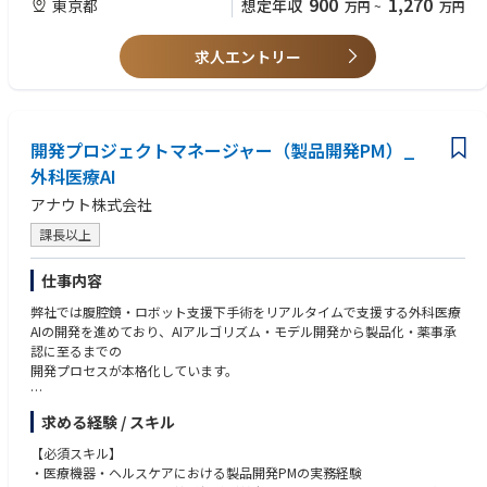
900
1,270
東京都
想定年収
万円
~
万円
レビューガバナンスに関する新たな仕組み、システム、およびプロセスを
提案・構築する。
厚生労働省の最新ガイドラインに関する対応など、直面する課題を管理し
求人エントリー
克服する。
レビューガバナンスを適切に遂行するために必要なSOP（標準業務手順
書）、関連指示書、各種様式の策定・改訂を行い、適切な運用を確保する
。
開発プロジェクトマネージャー（製品開発PM）_
オペレーションマネジメントリードと、メディカルオペレーション部長を
支援する。
外科医療AI
オペレーションマネジメントリードの指示および優先順位付けのもとで業
アナウト株式会社
務を遂行し、CCCレビュー業務の提供を維持しながら、各種ガバナンス活
動を実行する。
課長以上
監督部門および関連ガバナンス部門と密接に連携し、組織全体におけるレ
ビューガバナンスプロセスの整合性、監査対応体制、およびリスク低減を
仕事内容
確保する。
CCC関連のレビューガバナンスに関する監査・査察対応（社内・社外）の
弊社では腹腔鏡・ロボット支援下手術をリアルタイムで支援する外科医療
中心窓口として機能し、証憑資料の準備および対応調整を行う。
AIの開発を進めており、AIアルゴリズム・モデル開発から製品化・薬事承
レビューガバナンス上の指摘事項に対するCAPA（是正・予防措置）サイ
認に至るまでの
クル全体を主導し、根本原因分析、是正措置および予防措置の策定・実
開発プロセスが本格化しています。
施、効果の検証などを実施する。また、その進捗状況をオペレーションマ
ネジメントリードおよびメディカルオペレーション部長へ定期的に報告す
開発規模の拡大にともない、エンジニアチームを中心にスケジュール・リ
求める経験 / スキル
る。
ソース・品質・薬事対応を一気通貫で推進できる開発PMの必要性が高ま
KPI（レビュー件数、レビューサイクル所要期間、コンプライアンス状況
っており、今回の募集に至りました。
【必須スキル】
等）の分析を通じて継続的改善を推進する。分析結果を標準化テンプレー
・医療機器・ヘルスケアにおける製品開発PMの実務経験
ト、チェックリスト、申請者・レビュアー向けトレーニング内容へ反映す