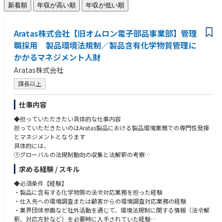
新着順
年収が高い順
年収が低い順
Aratas株式会社【旧オムロン電子部品事業部】管理
職採用 製品環境法規制／製品含有化学物質管理に
かかるマネジメント人財
Aratas株式会社
課長以上
仕事内容
◆担っていただきたい具体的な仕事内容
担っていただきたいのはAratas製品における製品環境業務での専門性発揮
とマネジメントとなります
具体的には、
①グローバルの法規制動向の収集と法解釈の考察
②自社製品への該当判断とインパクトの想定
求める経験 / スキル
③対応方針の決定と関係部門への指示（法令適用日から逆算して計画設
定）
◆必須条件【経験】
④製品への含有有無の調査実施状況の管理
・製品に含有する化学物質の法令対応業務を担った経験
⑤非含有部材への切り替え状況の管理
・仕入先への環境調査または顧客からの環境調査対応業務の経験
⑥顧客からの環境調査依頼への対応
・業界団体参画など社外活動を通じて、環境法規制に関する情報（法令解
を進め／プロジェクトマネジメントいただき、法令適用日までに完了させ
釈、対応方針など）を必要時に入手されていた経験