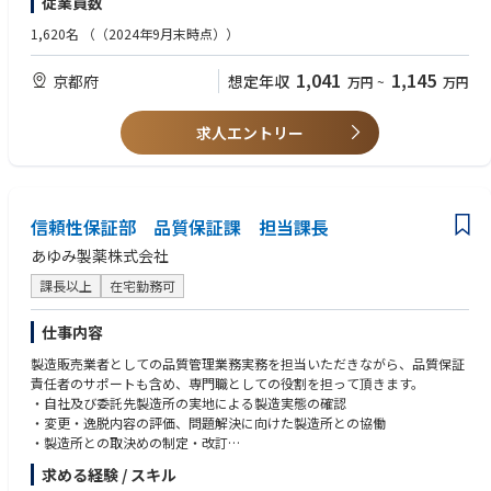
従業員数
治験に関連する高い専門性（計算機統計学、CDIS関連通知、科学的・倫理
的思考、文書作成能力、コミュニケーション能力、達成指向力）、語学力
1,620名
（（2024年9月末時点））
（TOEIC：600以上）
1,041
1,145
京都府
想定年収
万円
~
万円
【学歴】
4年制理系大学卒以上
求人エントリー
【資格】
不問（BioS合格者はベター）
【転職回数】
信頼性保証部 品質保証課 担当課長
不問
あゆみ製薬株式会社
【経験企業(業種、規模等）】
製薬企業、CRO（開発担当の経験、グローバル経験はベター）、アカデミ
課長以上
在宅勤務可
ア
仕事内容
製造販売業者としての品質管理業務実務を担当いただきながら、品質保証
責任者のサポートも含め、専門職としての役割を担って頂きます。
・自社及び委託先製造所の実地による製造実態の確認
・変更・逸脱内容の評価、問題解決に向けた製造所との協働
・製造所との取決めの制定・改訂
・品質情報の処理、品質改善への取り組み
求める経験 / スキル
・SOP、品質標準書の作成・改訂