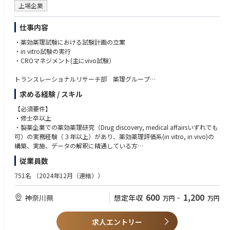
上場企業
仕事内容
・薬効薬理試験における試験計画の立案
・in vitro試験の実行
・CROマネジメント(主にvivo試験）
トランスレーショナルリサーチ部 薬理グループ
探索から開発までの薬効薬理に関わる化合物評価を実施することにより、
求める経験 / スキル
成功確率が高い臨床候補化合物の同定とその評価促進と効率化に貢献して
いるグループです。専門家として実験系の計画立案、施行、結果の解釈を
【必須要件】
してプロジェクトに貢献できます。
・修士卒以上
・製薬企業での薬効薬理研究（Drug discovery, medical affairsいずれでも
■薬理研究チーム（オンコロジー領域）
可）の実務経験（３年以上）があり、薬効薬理評価系(in vitro, in vivo)の
近年高い抗腫瘍効果で世界的な注目を集めている、ラジオアイソトープ(R
構築、実施、データの解釈に精通している方
I)とペプチドの複合体(RI-PDC)を用いたセラノスティクスに用いるペプチ
従業員数
ドのスクリーニングをリードし、臨床での成功確率の高い化合物創出に貢
【歓迎要件】
献いただける方を募集しております。
・RI-PDCのような新規モダリティーでオンコロジー領域の新薬に挑戦した
751名
（2024年12月（連結））
最先端のモダリティであるRI-PDCのdrug discovery研究で、TPP (target p
い方
roduct profile)立案とそれを達成できる化合物選定を推進し、海外の製薬
・オンコロジー領域での非臨床薬理試験の信頼性保証試験の実務を経験し
600
1,200
神奈川県
想定年収
万円
~
万円
企業との連携はもとより、RI-PDC医薬の国内トップメーカーへの成長に一
た方
緒に挑戦していただけます。
・各種ゼノグラフトモデル（PDXモデルを含む）でのin vivo薬効評価
・セラノスティクスに詳しい方
求人エントリー
■薬理研究チーム（慢性疾患領域）