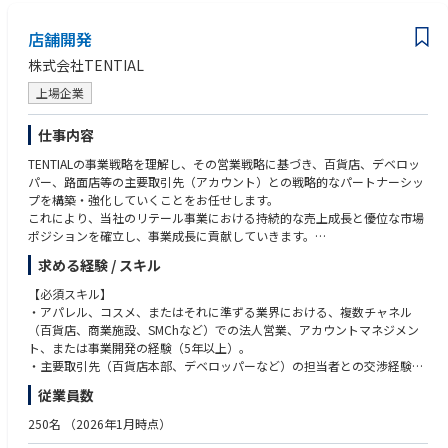
【魅力】
マネージメント力向上を目指した外部研修への参加機会があります。
店舗開発
株式会社TENTIAL
上場企業
仕事内容
TENTIALの事業戦略を理解し、その営業戦略に基づき、百貨店、デベロッ
パー、路面店等の主要取引先（アカウント）との戦略的なパートナーシッ
プを構築・強化していくことをお任せします。
これにより、当社のリテール事業における持続的な売上成長と優位な市場
ポジションを確立し、事業成長に貢献していきます。
また、担当市場における競合等諸情報の収集と社内への提供に努めるとと
求める経験 / スキル
もに、SV（スーパーバイザー）と密に連携し、店舗の円滑な運営と営業目
標達成に必要な情報提供や、取引先との交渉で得られた施策の展開支援を
【必須スキル】
行って参ります。
・アパレル、コスメ、またはそれに準ずる業界における、複数チャネル
（百貨店、商業施設、SMChなど）での法人営業、アカウントマネジメン
■お任せしたい業務
ト、または事業開発の経験（5年以上）。
①アカウントマネジメントと営業計画推進:
・主要取引先（百貨店本部、デベロッパーなど）の担当者との交渉経験。
・担当する主要取引先ごとの特性、ビジネスモデル、課題、目標を深く理
・Excel（データ分析）、PowerPoint（プレゼン資料作成）を用いた資料
従業員数
解し、中長期的な関係性構築プランを策定・実行する。
作成・分析スキル。
・主要取引先との交渉を通じて、担当店舗の売上目標達成のための計画
250名
（2026年1月時点）
（販売計画、プロモーション計画など）を立案・実行・フォローする。
【歓迎スキル】