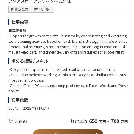
アメアスポーツジャパン株式会社
外資系企業
在宅勤務可
仕事内容
■募集要項
Support the growth of the retail business by coordinating and executing
store opening activities based on each brand’s strategy. This role ensures
operational readiness, smooth communication among internal and exte
rnal stakeholders, and timely delivery of tasks required for successful stor
e launches.
求める経験 / スキル
•3–5 years of experience in a related retail or store operations role.
各ブランドの戦略に基づき、店舗の新規出店業務を調整・実行すること
•Practical experience working within a PDCA cycle or similar continuous i
で、リテール事業の成長を支援します。本職務では、円滑な店舗運営体制
mprovement process.
の確立、社内外の関係者とのスムーズな連携、そして店舗の立ち上げを成
•General IT and PC skills, including proficiency in Excel, Word, and Powe
功させるために必要なタスクの期日通りの遂行を確実にします。
rPoint.
•Strong communication and coordination skills with internal teams and
従業員数
■業務概要
external partners.
•Coordinate with each brand to support store opening planning based
•Ability to execute store-opening tasks accurately and on schedule.
600名
（2025年9月時点）
on their strategy, ensuring smooth information sharing and timely execut
•Basic analytical skills for market research and P&L preparation.
ion.
•High attention to detail in documents, contracts, and project tracking.
650
700
東京都
想定年収
万円
~
万円
•Maintain regular communication with developers and real estate agenci
•Ability to build positive relationships with developers, landlords, and ve
es to gather up-to-date market and property information.
ndors.
•Conduct area and property research, compiling relevant market data to
•Practical problem-solving skills and flexibility in managing multiple task