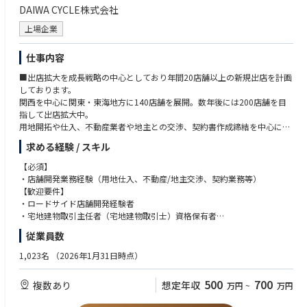
DAIWA CYCLE株式会社
上場企業
仕事内容
■出店拡大を成長戦略の中心としており年間20店舗以上の新規出店を計画
しております。
関西を中心に関東・東海地方に140店舗を展開。数年後には200店舗を目
指して出店拡大中。
用地開拓や仕入、不動産業者や地主との交渉、契約書作成締結を中心にご
担当いただきます。
求める経験 / スキル
（具体的には）
【必須】
■調査・情報収集（出店希望地域の市場調査、物件の立地や現場調査、出
・店舗開発業務経験（用地仕入、不動産/地主交渉、契約業務等）
店の試算作成など）
【歓迎要件】
■交渉・契約（不動産業者・オーナー様との出店契約交渉など）
・ロードサイド店舗開発経験者
■新規店舗開業までの管理（施工業者の選定、価格交渉および発注、スケ
・宅地建物取引主任者（宅地建物取引士）資格保有者
ジュール管理など）
・不動産業界経験者
従業員数
部署構成：部長1名、係長5名（東京本部2名・大阪本社3名）
1,023名
（2026年1月31日時点）
500
700
複数あり
想定年収
万円
~
万円