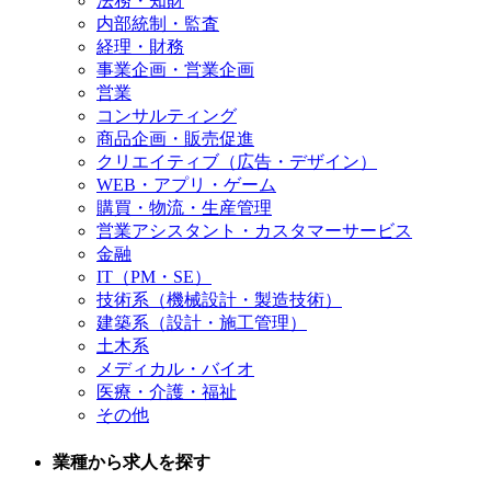
法務・知財
内部統制・監査
経理・財務
事業企画・営業企画
営業
コンサルティング
商品企画・販売促進
クリエイティブ（広告・デザイン）
WEB・アプリ・ゲーム
購買・物流・生産管理
営業アシスタント・カスタマーサービス
金融
IT（PM・SE）
技術系（機械設計・製造技術）
建築系（設計・施工管理）
土木系
メディカル・バイオ
医療・介護・福祉
その他
業種から求人を探す