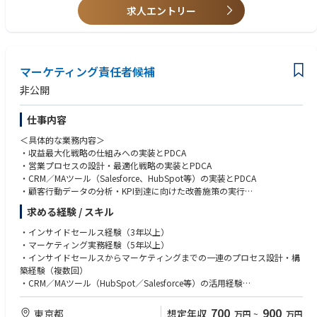
求人エントリー
マーケティング責任者候補
非公開
仕事内容
＜具体的な業務内容＞
・収益最大化戦略の仕組みへの実装とPDCA
・営業プロセスの設計・最適化戦略の実装とPDCA
・CRM／MAツール（Salesforce、HubSpot等）の実装とPDCA
・顧客行動データの分析・KPI到達に向けた改善施策の実行
・ECサイトやデジタル施策（LP、メルマガ、LINE、SNS等）のコンテンツ
求める経験 / スキル
企画とPDCA
・マーケティングコンテンツ制作の企画ディレクション
・インサイドセールス経験（3年以上）
・マーケティング実務経験（5年以上）
・インサイドセールスからマーケティングまでの一連のプロセス設計・構
築経験（複数回）
・CRM／MAツール（HubSpot／Salesforce等）の活用経験
・業務を整理し、課題を構造的に捉えて仕組み化できる力
700
900
東京都
想定年収
万円
~
万円