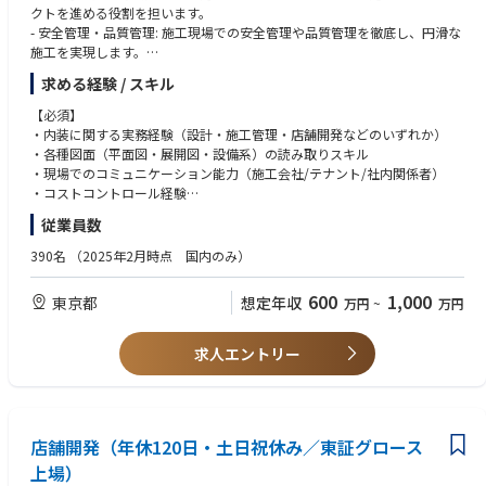
クトを進める役割を担います。
- 安全管理・品質管理: 施工現場での安全管理や品質管理を徹底し、円滑な
施工を実現します。
- 設計・施工会社との折衝: 設計会社や施工会社との連携を行い、進行管理
求める経験 / スキル
を実施します。
- 社内調整: 店舗運営、MD、VMD、ブランド担当との連携を図り、円滑な
【必須】
コミュニケーションを促進します。
・内装に関する実務経験（設計・施工管理・店舗開発などのいずれか）
- オープン前の現場立ち会い: 新店舗オープン前に現場立ち会いを行い、什
・各種図面（平面図・展開図・設備系）の読み取りスキル
器や備品の最終チェックを行います。
・現場でのコミュニケーション能力（施工会社/テナント/社内関係者）
- トレンドの反映: 国内外のトレンドを反映した店舗作りを実現するため、
・コストコントロール経験
ビジュアルデザインに対する提案を行います。
・基本的なPCスキル（Excel / PowerPoint）
従業員数
・複数案件を同時進行できる管理能力
【補足情報】
390名
（2025年2月時点 国内のみ）
このポジションは、内装施工を通じてブランドのイメージを直接形作るこ
【歓迎】
とができる魅力的な役割です。アパレル店舗の内装施工経験がある方、図
・ファッション・アパレル・小売業界での店舗開発経験
600
1,000
東京都
想定年収
万円
~
万円
面を読み取り店舗ビジュアルに反映できる方を歓迎します。現場での協力
・VectorWorks / AutoCAD / SketchUp / Illustratorなどの使用経験
会社とのコミュニケーション能力が求められ、チームとしての連携が重要
・VMD / 空間デザインへの理解・興味
です。将来的には、店舗デザインのトレンドリーダーとして、企業のビジ
・英語、中国語スキル（海外出店がある場合）
求人エントリー
ョンに基づいた店舗作りを推進していただくことが期待されます。
・什器企画、プロダクト知識
店舗開発（年休120日・土日祝休み／東証グロース
上場）