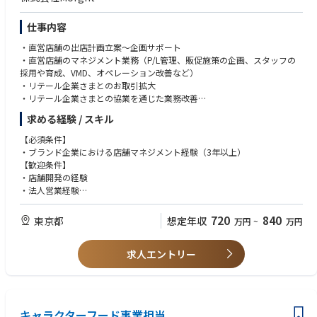
仕事内容
・直営店舗の出店計画立案〜企画サポート
・直営店舗のマネジメント業務（P/L管理、販促施策の企画、スタッフの
採用や育成、VMD、オペレーション改善など）
・リテール企業さまとのお取引拡大
・リテール企業さまとの協業を通じた業務改善
・その他「NELL」ブランドのB2B事業のサポート
求める経験 / スキル
【必須条件】
・ブランド企業における店舗マネジメント経験（3年以上）
【歓迎条件】
・店舗開発の経験
・法人営業経験
・ライフスタイルブランド（アパレル、家具、寝具等）を手がける企業で
の実務経験
720
840
東京都
想定年収
万円
~
万円
求人エントリー
キャラクターフード事業担当