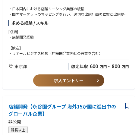
・今後の新規企画(ポップアップ、特別展示等)の主担当
・重機・備品計画、POP、チラシ等の販促施策企画
・日本国内における店舗リーシング業務の統括
・ブランドストーリー・クリエイティブ・ディレクションへの関与
・営業部販促チーム／社内デザイナー（約3名）／外部デザイナーとの協
・国内マーケットのマッピングを行い、適切な出店計画の立案と出店提案
・店頭は引き続き運営しつつ、Optiq TailorをSASAKIブランドのフラッグ
働
の作成
シップとして磨き上げる
・毎週店舗向けに配信される「案内文」への商品導入内容の落とし込み
求める経験 / スキル
・持続的かつ収益性の高い成長（Sustainable Profitable Growth）を実現
産地で培った「商品と顧客を結ぶ言葉」を持った発信者は一般的なマーケ
・SV・営業部門への新商品情報整理・展開
するための店舗契約管理
ティング人材の中でも極めて希少であり、3年積んだ経験は次のキャリア
[必須]
※販促物の制作実務は別部隊
・中期経営計画に基づく成長プラン（Growth Plan）の策定と実行
においても活かしていただけます。
・店舗開発経験
※本ポジションは企画・設計・ディレクションが中心
※進行速度は経験・適性により前後します。早期に企画・発信領域へ比重
を移すことも可。
【歓迎】
④ マーケティング・市場分析
・リテールビジネス経験（店舗開発業務との兼業を含む）
データと現場の両面から、商品・売り場を検証します。
・POSデータ分析、顧客データの依頼・分析
・SV・メーカー等からの外部市場情報の収集
600
800
東京都
想定年収
万円
~
万円
・市場調査・競合店舗視察（※現状は業務量の関係で頻度減だが、今後は
強化予定）
求人エントリー
・社内でマーケティング専任組織も立ち上がりつつあり、今後はMD×マ
ーケティング連携を強化していくフェーズ
【補足】多品種・高速サイクル対応
・年間新商品：約200品
店舗開発【永谷園グループ 海外15か国に進出中の
・イベント・リニューアル含めると、年間約800品をMDが管轄
グローバル企業】
・すべて自社商品／商品サイクルは非常にスピーディ
・完璧主義よりも、一定水準で回し続ける実務耐性が求められる
非公開
課長以上
■ポジションの特徴