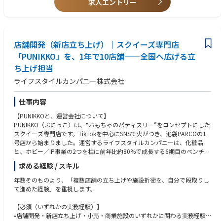
求人エントリー
support site evaluation and decision-making.
s.
•Assist in negotiations with property owners by preparing data and docu
•Proficiency in PowerPoint and Excel; strong documentation skills.
mentation to help secure favorable commercial terms.
•Native-level Japanese; business-level English for communication with H
•Prepare accurate P&L estimates for new stores and share them with bra
Q/APAC.
nd teams and related stakeholders in Japan.
店舗開発（新店立ち上げ）｜スクイーズ専門店
•Collaborative mindset and ability to work effectively with cross-function
•Create required approval materials for brand HQ and APAC, ensuring ac
al teams.
「PUNIKKO」を、1年で10店舗——全国へ広げる立
curacy and alignment with guidelines.
ち上げ担当
•Support the store design process by coordinating between brand HQ a
nd interior vendors, ensuring plans align with budget and requirements.
• 小売業または店舗運営関連の業務経験（3～5年）。
ライフスタイルカンパニー株式会社
•Work closely with each brand’s retail team to prepare for store openings
• PDCAサイクルやそれに類する継続的改善プロセスの運用経験。
and support a smooth business handover post-opening.
• 一般的なIT・PCスキル（Excel、Word、PowerPointの習熟を含む）。
仕事内容
•Assist with contract-related tasks for existing stores, including updates a
• 社内チームや社外パートナーとの円滑なコミュニケーションおよび調整
nd renewals.
能力。
【PUNIKKOと、運営会社について】
•Support the planning and implementation of store interior refresh proje
• 店舗開設業務を正確かつスケジュール通りに遂行する能力。
PUNIKKO（ぷにっこ）は、“おもちゃのパティスリー”をコンセプトにした
cts for existing locations.
• 市場調査やP&L（損益計算書）作成に必要な基礎的な分析スキル。
スクイーズ専門店です。TikTokを中心にSNSで火がつき、池袋PARCOの1
• 文書、契約書、プロジェクト進捗管理における細部への高い注意力。
号店から始まりました。運営するライフスタイルカンパニーは、化粧品
• 各ブランドの戦略に基づいた出店計画を支援するため、各ブランドと連
• 開発業者、物件オーナー、ベンダーと良好な関係を築く能力。
と、ホビー／IP事業の2つを柱に前年比約80%で成長する6期目のベンチャ
携し、円滑な情報共有と迅速な実行を推進する。
• 実践的な問題解決能力および、複数のタスクを管理する柔軟性。
ー。自社コスメは全国5,000店舗以上・海外13カ国超に展開し、その安定
求める経験 / スキル
• デベロッパーや不動産会社と定期的に連絡を取り、最新の市場情報や物
• PowerPointおよびExcelの習熟、ならびに高い文書作成能力。
した基盤の上で、ホビー事業「TOKOTOYZ」から生まれたPUNIKKOを一
件情報を収集する。
• 日本語（ネイティブレベル）および英語（本社やAPACとのやり取りが可
気にスケールさせようとしています。
年数そのものより、「複数店舗の立ち上げや施設折衝を、自分で段取りし
• エリアや物件に関する調査を行い、関連する市場データをまとめて、出
能なビジネスレベル）。
池袋1号店は、初月から高い坪効率を記録しました。「出した店がすぐ数
て進めた経験」を重視します。
店候補地の評価や意思決定を支援する。
• 協調性を持ち、部門横断的なチームと効果的に連携して業務を遂行する
字を生む」手応えが、立ち上げのたびに返ってくる——それがこのブラン
• 有利な取引条件を確保するため、データや資料を作成し、物件オーナー
能力。
ドの店舗開発です。あなたが立ち上げる一店一店が、そのまま会社の歴史
【必須（いずれかの実務経験）】
との交渉をサポートする。
になります。
•店舗開発・新店立ち上げ・小売・商業施設のいずれかに関わる実務経験
• 新規店舗の正確な損益（P&L）予測を作成し、ブランドチームや国内の