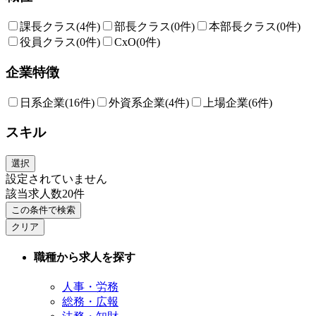
課長クラス
(4件)
部長クラス
(0件)
本部長クラス
(0件)
役員クラス
(0件)
CxO
(0件)
企業特徴
日系企業
(16件)
外資系企業
(4件)
上場企業
(6件)
スキル
選択
設定されていません
該当求人数
20
件
この条件で検索
クリア
職種から求人を探す
人事・労務
総務・広報