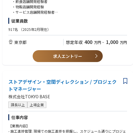
・新規物件の開発
・飲食店舗開発経験者
・既存店舗の適正配置の推進
・物販店舗開発経験
・リロケーションの提案
・サービス店舗開発経験者
・閉店時の家主交渉・対応
・市街地／ロードサイド立地の開発経験（上記にプラスして経験があれ
従業員数
・既存店の契約交渉
ば尚よし）
・新規FCオーナーの開拓
②不動産業経験者
917名
（2025年2月現在）
・既存FCオーナーの対応
400
1,000
東京都
想定年収
万円
~
万円
■期待する成果
【希望】
・担当地域における店舗出店の実現 ・想定していた出店企画数値（売
・パワーポイントを用いての物件概要資料の作成、エクセルを用いての売
上・利益）を上回る出店
上予測・出店企画作成を行う為、
求人エントリー
PC操作に苦手意識がなく、数式等を理解して説明することが出来るレベル
を求めます。
【求める人物像】
ストアデザイン・空間ディレクション / プロジェク
・論理的思考力
・ポジティブ志向
トマネージャー
・最後まであきらめずやり遂げようとするヴァイタリティ
株式会社TOKYO BASE
・傾聴の姿勢を持ち、意見が対立したときでも利害調整・合意形成・交渉
ができる人あたり
課長以上
上場企業
・既存の枠にとらわれず、新しいことに取り組むことにわくわくする人
仕事内容
【業務内容】
- 施工進捗管理: 現場での施工進捗を把握し、スケジュール通りにプロジェ