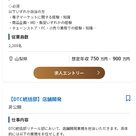
店頭で得た顧客の声を発信に反映し、発信で来店動機を作る。この循環を
■期待役割
◇必須
ご自身で回していただくのがこの時期のコアです。
・商品企画・MD方針の設計
以下いずれか該当の方
・営業・製造・販促・マーケ部門との調整ハブ
・菓子マーケットに関する経験・知識
上記と並行して、産地、地域との関係構築を進めていただきます。これは
・若手MDメンバーの育成・業務レビュー
・商品企画・MD・販促いずれかの経験
マーケティング活動と分けておらず、一体として設計すべきものだと考え
・売り場・カテゴリ単位での中長期MD設計
・チェーンストア・FC・小売り業態での経験・知識
ています。
・データ分析の基礎スキル
従業員数
・鯖江の地域イベント(眼鏡フェスタ等)への参画・出店
■業務内容
・普通自動車免許
・地元自治体・眼鏡協会・観光協会等との関係構築
※下記はスキル優先度の高い順で記載しています。
2,200名
・工場ツアーの対応(旅行代理店、学校、企業研修等からの依頼窓口)
①商品企画（菓子・酒類・パン・デリカ 等）
◆歓迎
・他の産地企業・職人とのリレーション作り
・年間構成、カテゴリー方針を踏まえた企画立案
・チームリーダー・主幹クラスの経験（管理職経験は不問）
750
900
山梨県
想定年収
万円
~
万円
商品単体ではなく、売り場全体・カテゴリ全体を見据えたMD設計が求め
・菓子・スイーツ・パン・デリカの取扱い経験
【1〜2年】
られます。
・日配食品・チルド商品の取扱い経験
このフェーズでは、単なる直営店から脱して「鯖江を訪れたら立ち寄りた
プロダクトアウト一辺倒ではなく、顧客起点（マーケットイン）で背景・
・商品名・パッケージ企画への関与経験
求人エントリー
い場所」にすることを目標にします。具体的には
データ・市場視点を持った企画が求められます。
・若手メンバーと協働しながらチームを牽引できる柔軟
・工場ツアーをプログラム化し、外部において取材・紹介できる行軒に育
てる
②商品開発部との連携・調整
・メディア取材対応を一手に引き受け、Optiq TailorととSASAKIブランド
・売れ筋データ、地域特性、季節・イベント要因を踏まえた商品企画立案
の窓口を統一ブランドの窓口を統一
・新商品については、約5〜6ヶ月前から商品開発部へ企画インプット
【DTC統括部】店舗開発
・産地をテーマにした自主企画(職人との対話会、素材展、他産地ブランド
・試作、量産可否を踏まえた現実的な企画調整や、工場、生産制約を理解
非公開
とのコラボ等)を立ち上げる
した上での企画設計
・年間のマーケティングカレンダーをご自身で設計・運用
※製造、量産工程は商品開発部が主導、MDは「企画と設計」に集中する
仕事内容
役割
【2〜3年】
DTC統括部リテール部において、店舗開発業務を担当いただきます。具体
店舗を拠点にしながらも、店舗を超えたSASAKIブランド全体の対外発信を
③売場設計・販促設計
的には以下の業務をお任せします。
担っていただきます。
・新商品導入時の売場レイアウト案の企画・設計