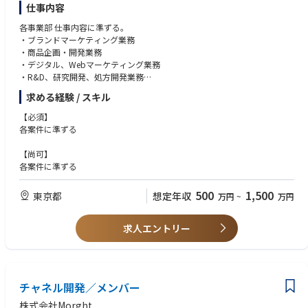
きればと思います。ぜひご応募ください。
仕事内容
【担当いただく業務】
各事業部 仕事内容に準ずる。
アサインされる事業・ユニットによって異なりますが、以下のような役割
・ブランドマーケティング業務
を期待しています。
・商品企画・開発業務
・デジタル、Webマーケティング業務
• 事業戦略の策定・実行(KPI設計、予算管理、ロードマップ作成など)
・R&D、研究開発、処方開発業務
• 事業部内のチームマネジメントおよびメンバー育成
・他
求める経験 / スキル
• マーケティング・営業・プロダクトなど各機能との連携推進
• 新規事業・新チャネル・新商品の企画・立ち上げへの参画
【必須】
• 経営陣との連携による事業方針の合意形成・推進
各案件に準ずる
• AIツールを活用した業務効率化・データ分析
• マイクロバイオームデータを活用した事業開発
【尚可】
各案件に準ずる
500
1,500
東京都
想定年収
万円
~
万円
求人エントリー
チャネル開発／メンバー
株式会社Morght