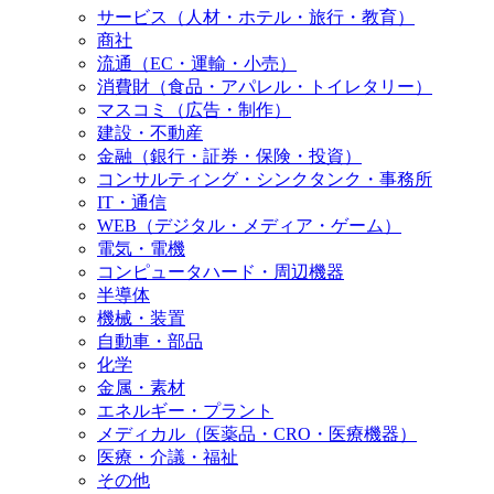
サービス（人材・ホテル・旅行・教育）
商社
流通（EC・運輸・小売）
消費財（食品・アパレル・トイレタリー）
マスコミ（広告・制作）
建設・不動産
金融（銀行・証券・保険・投資）
コンサルティング・シンクタンク・事務所
IT・通信
WEB（デジタル・メディア・ゲーム）
電気・電機
コンピュータハード・周辺機器
半導体
機械・装置
自動車・部品
化学
金属・素材
エネルギー・プラント
メディカル（医薬品・CRO・医療機器）
医療・介議・福祉
その他