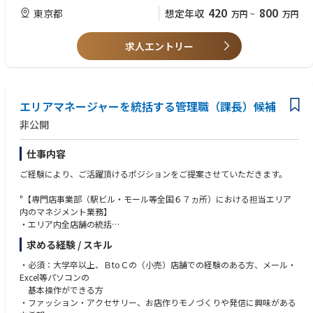
・年間カレンダー、並びに各種イベント、プロモーションスケジュールに
・店舗運営やリテールマーケティングに関する基礎知識。
420
800
東京都
想定年収
万円
~
万円
基づき、取引先との交渉を通じて獲得した効果的な営業施策を立案・実行
・ECチャネルに関するビジネス経験や知識。
する。
・プロジェクトマネジメントの経験。
求人エントリー
②ビジネス機会の創出:
【求める人物像】
・ポップアップストア、期間限定イベント、共同プロモーションなど、ブ
- TENTIALのミッション・バリューに共感していただける方
ランドの売上拡大と露出強化に繋がる新たなビジネス機会を発掘し、企画
- 指示を待つのではなく、自ら課題を発見し、積極的に解決・業務推進し
立案から実現までを推進する。
ていける方
・ブランドに有利なプロモーションスペースの確保や、売上貢献に資する
エリアマネージャーを統括する管理職（課長）候補
- 社内外問わず、関係者と積極的にコミュニケーションを取り、連携がで
協業条件の獲得に向けた交渉を行う。
きる方（個人戦ではなくチーム戦）
非公開
・取引先担当者と販売計画、プロモーション計画を定期的に打合わせ、効
- 既存の「当たり前」を疑い、効率や質の面で「より良い」状態を常に目
果的な媒体を獲得し売り上げを拡大する
指していける方
仕事内容
- ブランドの世界観を深く理解し、空間で具現化できる方
③情報収集とフィードバック:
- 社内外とのコミュニケーションを大切にできる方
ご経験により、ご活躍頂けるポジションをご提案させていただきます。
・百貨店、各種デベロッパー等、主要取引先における売り場責任者等ステ
- 美的感覚と実用性を両立できるクリエイティブな方
ークホルダーとのタイムリーなコミュニケーションを行い、優位な取引条
- 変化やスピード感のある環境を楽しめる柔軟性のある方
"【専門店事業部（駅ビル・モール等全国６７ヵ所）における担当エリア
件のための良好な関係を構築するとともに、市場情報や競合情報を能動的
内のマネジメント業務】
に収集し、社内（特にリテールビジネス開発部内の事業開発グループや、
・エリア内全店舗の統括
ビジネス本部内のMD・マーケティング担当）へフィードバックする。
・エリア内の予算作成、計画の進捗状況チェック
・主要取引先から得られるデータや、SVとの連携を通じて、店舗の売上、
求める経験 / スキル
・新店、退店の主導
客数、NPS等、各種KPIを間接的にモニタリング・分析し、取引先との交
・出店先窓口との折衝
・必須：大学卒以上、ＢtoＣの（小売）店舗での経験のある方、メール・
渉やプロモーション計画に活かす課題・解決案を立案する。
※所属は本社、国内出張多々あり
Excel等パソコンの
※将来の幹部候補"
基本操作ができる方
・ファッション・アクセサリー、お店作りモノづくりや発信に興味がある