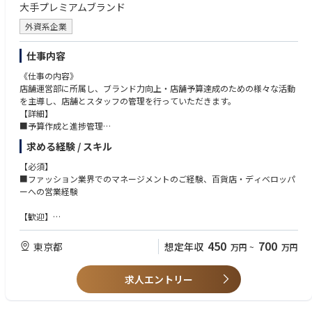
大手プレミアムブランド
外資系企業
仕事内容
《仕事の内容》
店舗運営部に所属し、ブランド力向上・店舗予算達成のための様々な活動
を主導し、店舗とスタッフの管理を行っていただきます。
【詳細】
■予算作成と進捗管理
■ブランド力向上のための店舗環境の最適化
求める経験 / スキル
■百貨店・ディベロッパーとの調整(20店舗・アウトレット5店舗）
■人材管理と育成
【必須】
■その他の付随業務
■ファッション業界でのマネージメントのご経験、百貨店・ディベロッパ
■店長会議・営業会議等の進行
ーへの営業経験
■店舗回り※変更範囲：企業の定める業務
【歓迎】
【教育体制】
■店舗管理のご経験、数値管理が得意な方、接客販売のご経験
業務に慣れるまで店舗運営部メンバーと一緒に業務を行います。上司であ
450
700
東京都
想定年収
万円
~
万円
る取締役に、気軽に相談できる環境です。
【やりがい】
販売業績好調のため、ブランドの成長に貢献できます。また、各店舗のマ
求人エントリー
ネジメントやスタッフの育成を通じ「店舗の成長」などの機会に触れるこ
とができます。