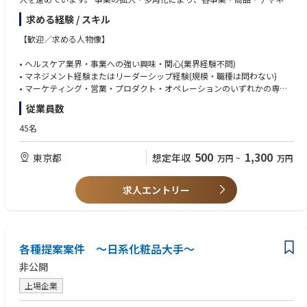
ごとに責任を担うリーダーの確保が急務となっています。
求める経験 / スキル
今回の採用は、特定の事業部・役割に限定したものではなく、「オープン
【歓迎／求める人物像】
ポジション」として募集します。
ご応募者のご経歴・ご経験を踏まえた上で、最適な事業・ユニットにアサ
• ヘルスケア業界・事業への強い興味・関心(業界経験不問)
インする形を取ります。 まずはディスカッションからスタートし、ご一緒
• マネジメント経験またはリーダーシップ経験(規模・職種は問わない)
に活躍いただける場を柔軟に検討いたします。
• マーケティング・営業・プロダクト・オペレーションのいずれかの専門
経験
従業員数
【このポジションにフィットする方】
• AI/テクノロジーツールの活用経験
「事業の成長を自分ごととして牽引したい」「ヘルスケアという領域で社
• 事業責任者・事業部長などの経験
45名
会に貢献したい」という志をお持ちの方を求めています。
• 新規事業立ち上げ・グロース・M&Aなどへの参画経験
• 複数のステークホルダーを巻き込みながら成果を出した経験
500
1,300
東京都
想定年収
万円
~
万円
■ AIネイティブな働き方に興味がある方
• データ分析・データドリブンな意思決定の経験
生成AIを活用した最先端の業務プロセスに挑戦したい方
※候補者様の経験・スキルに応じて応相談しながら選考を進めます。
求人エントリー
■ データドリブンな事業開発に興味がある方
KINSだけが持つマイクロバイオームデータを活用した新規事業・プロダク
ト開発に携わりたい方
■ 医療×事業の最前線で働きたい方
各種提案案件 ～日系化粧品大手～
元医師のファウンダーと共に、科学的エビデンスに基づいたヘルスケア事
非公開
業を推進したい方
上場企業
バックグラウンドや専門領域は問いません。まずはカジュアルにお話しで