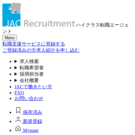
ハイクラス転職
エージェ
ント
Menu
転職支援サービスに登録する
ご登録済みの方
求人紹介を申し込む
求人検索
転職希望者
採用担当者
会社概要
JACで働きたい方
FAQ
お問い合わせ
保存済み
新規登録
Mypage