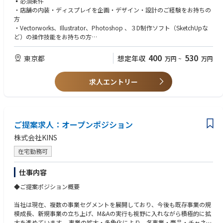
▪必須条件
【このポジションでしか得られない経験】
行います。
・店舗の内装・ディスプレイを企画・デザイン・設計のご経験をお持ちの
① 1年で10店舗という、稀有な“立ち上げの場数”
方
通常なら数年かけて積む新店立ち上げの経験を、わずか1年で凝縮して得
▪具体的な担当業務イメージ
・Vectorworks、Illustrator、Photoshop 、３D制作ソフト（SketchUpな
られます。
＜店舗開発＞
ど）の操作技能をお持ちの方
新店・リニューアル時の店舗空間やイベント空間のデザイン設計
※PC環境：Mac
② “勝ちパターン”を全国へ展開する側に立てる
・店舗空間の企画デザイン
・国内出張が可能な方
高い坪効率を記録した池袋モデルを、自分の手で各地に再現していく面白
400
530
東京都
想定年収
万円
~
万円
・平面図・立体図の作成、プレゼン資料の作成
さがあります。
・基本設計、施工業者への依頼、立会い など
▪歓迎
求人エントリー
・建築士の資格をお持ちの方
③ 施設・設計・現場まで、店舗開発のフルプロセスに一気通貫で関われる
＜ディスプレイ＞
・化粧品店の内装関連の会社にお勤めの方
折衝から内装、採用・教育、オープンまで。分業ではなく、はじめから終
新製品発売時及び、プロモーションごとのディスプレイデザイン
わりまでを任される裁量があります。
・什器やPOPを含めたディスプレイの企画提案
・図面・パース・見本の作成 など
④ ブランドの“次の業態”まで描ける長期性
ご提案求人：オープンポジション
PUNIKKOの先には、TOKOTOYZ旗艦店やアニメ専門業態への展開構想
も。立ち上げた店舗網が、会社の長期成長の核になります。
株式会社KINS
在宅勤務可
仕事内容
◆ご提案ポジション概要
当社は現在、複数の事業セグメントを展開しており、今後も既存事業の規
模成長、新規事業の立ち上げ、M&Aの実行も視野に入れながら積極的に拡
大を進めています。 事業の拡大・多角化により、各事業・商品・チャネル