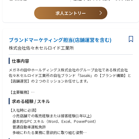
求人エントリー
ブランドマーケティング担当(店舗運営を含む)
株式会社佐々木セルロイド工業所
仕事内容
メガネの田中ホールディングス株式会社のグループ会社である株式会社
佐々木セルロイド工業所の自社ブランド「Sasaki」の【ブランド構築】と
【店舗運営】の２つのミッションお任せします。
【主要職務】
１． Sasaki ブランド推進業務
求める経験 / スキル
・ブランド戦略の立案・推進
・Sasaki ブランド商品の店舗・EC展開戦略の企画・立案
【入社時に必須】
・国内外でのブランド認知度向上
小売店舗での販売経験または接客経験(1年以上)
・Sasaki ブランドの売上・利益目標の策定と達成に向けた施策実行
基本的なPC スキル（Word、Excel、PowerPoint）
２． 店長業務
普通自動車運転免許
・店舗運営、店舗内装レイアウト、店舗収支（PL）の把握と改善・実行
多岐にわたる業務に意欲的に取り組む姿勢
・Instagram公式アカウントの運用・投稿