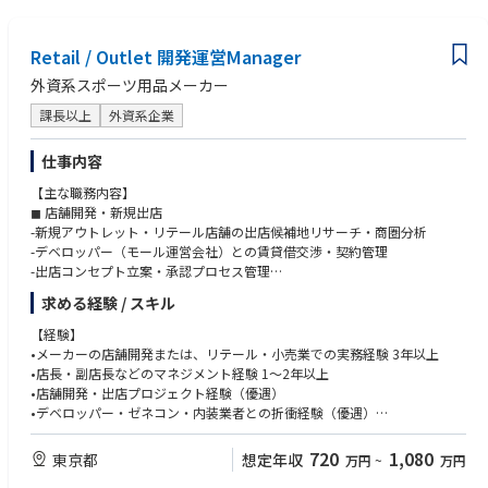
・飲食フードのマーケティング市場調査
Retail / Outlet 開発運営Manager
【ミッション】
外資系スポーツ用品メーカー
会社全体の営業戦略を踏まえて、事業の営業戦略の事業計画の立案、現状
の直営飲食店と業務委託運営先と連携しながら営業・企画提案が求められ
課長以上
外資系企業
ます。
仕事内容
【主な職務内容】
◼ 店舗開発・新規出店
-新規アウトレット・リテール店舗の出店候補地リサーチ・商圏分析
-デベロッパー（モール運営会社）との賃貸借交渉・契約管理
-出店コンセプト立案・承認プロセス管理
-店舗設計・内装工事の監修（ブランドガイドライン遵守）
求める経験 / スキル
-グランドオープンに向けた人員採用・研修・オペレーション構築
■商圏・マーケット分析
【経験】
-競合スポーツブランド・アウトレット店舗の出店動向調査
•メーカーの店舗開発または、リテール・小売業での実務経験 3年以上
-商圏人口・ターゲット顧客層（スポーツ愛好者・アウトレット来客層）の
•店長・副店長などのマネジメント経験 1〜2年以上
分析
•店舗開発・出店プロジェクト経験（優遇）
-分析のレポーティング・プレゼンテーション
•デベロッパー・ゼネコン・内装業者との折衝経験（優遇）
■店舗運営・管理
•スポーツ・アパレル・フットウェア業界での経験（優遇）
-日次・週次・月次の売上管理、分析
•アウトレット業態・セール運営の経験（尚可）
720
1,080
東京都
想定年収
万円
~
万円
-シーズン商品・アウトレット限定商品の在庫適正管理
■VMD・商品管理