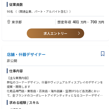
（目安2〜3年以上）
関連ステークホルダーと共有する。
従業員数
•デベロッパー、または設計・内装会社との折衝・進行管理の経験
• ブランド本社やAPAC（アジア太平洋地域）向けの承認用資料を作成し、
「出店が決まったあと」から「店がオープンするまで」を、主役として動
•複数案件を並行して管理できる段取り力・プロジェクト推進力
90名
（（関連企業、パート・アルバイト含む））
内容の正確性とガイドラインへの適合を確保する。
かしていただきます。
• ブランド本社と内装業者間の調整を行い、予算や要件に沿った計画とな
【歓迎】
401
700
るよう店舗設計プロセスを支援する。
東京都
想定年収
万円
~
万円
■ 商業施設・デベロッパーとの折衝（契約後）
•バラエティ・ホビー・雑貨など物販店舗の立ち上げ経験
• 各ブランドのリテールチームと緊密に連携し、出店準備や、オープン後
・ 出店区画・出店条件の詰め、施設担当者との各種調整・やりとり
•店舗スタッフの採用・教育に携わった経験
の円滑な業務引き継ぎをサポートする。
•地方出店に伴う出張に前向きであること
求人エントリー
• 既存店舗の契約更新や変更など、契約関連業務を支援する。
■ 設計・内装会社とのプロジェクト管理
•スクイーズ・キャラクター・ホビー領域への関心
• 既存店舗における内装リフレッシュ（改装）プロジェクトの計画および
・ 内装デザインの方向性共有、スケジュール・コスト・施工進行の管理
実施を支援する。
■ こんな方と働きたい
■ 新店オープンの立ち上げ実務
•図面と現場、その両方を行き来しながら段取りを組むのが得意な方
・ スタッフ採用・教育の手配、什器・備品・初期在庫の搬入手配、オープ
店舗・什器デザイナー
•「まだ決まっていないこと」を、自分で判断して前に進められる方
ン準備全般の取り仕切り
•スピード感のある変化を、不安ではなく面白さと感じられる方
非公開
•社内外（施設・設計・現場スタッフ）の間に立って物事を動かすのが好
■ 複数店舗の同時進行・進捗管理
きな方
仕事内容
・ 時期の重なる複数案件を並行管理し、開店日から逆算して全体を着地さ
•自分が立ち上げた店が数字で返ってくることに、純粋にワクワクできる
せる
方
【主な業務内容】
（リアル：関東だけでなく名古屋・大阪・広島・福岡・仙台など地方出店
弊社のコーナーデザイン、什器やヴィジュアルディスプレイのデザインを
も進む想定です。図面に向き合う日もあれば、オープン前夜に現場で什器
提案・開発します
を並べる日も。決まっていないことを自分で決めて前に進める、スピード
化粧品専門店・業態店・百貨店・海外店舗・空港DFSなど各流通におい
と泥くささの両方がある仕事です）
て、全ブランドのコーポレートアイデンティティとなるコーナーデザイン
や、商品を試したくなるテスター什器やヴィジュアルディスプレイを今ま
業務内容の変更範囲：会社の指示する業務
求める経験 / スキル
でにないデザイン・機能・新素材を用いて提案・開発をし設計・施工・制
作の進行管理、施工会社への依頼・立ち会い、コスト管理までトータルで