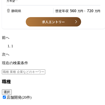
方希望
・服飾雑貨等の小売でエリアマネージャーや店長の経験ある方やスーパー
等でシフト管理
560
720
静岡県
想定年収
万円
~
万円
の経験ある方なら尚可
求人エントリー
前へ
1
次へ
現在の検索条件
職種
選択
店舗開発
(20件)