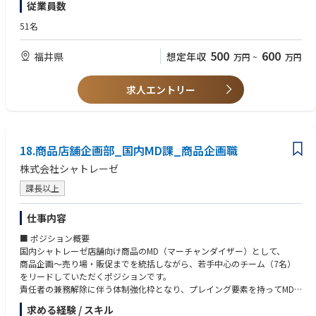
従業員数
・工場見学プログラムの運営、店内イベントの企画・開催、地域イベン
【歓迎要件】
ト参加
眼鏡業界またはファッション関連業界での就業経験
51名
・ECサイト注文の受付・発送対応 など
店舗マネジメント経験
英語、中国語、フランス語のいずれか、または複数
500
600
福井県
想定年収
万円
~
万円
ブランディングまたはブランドマネジメント経験
＊＊＊＊＊＊入社後 3年間の業務イメージ＊＊＊＊＊＊
商品企画またはMD（マーチャンダイジング）経験
【入社〜半年】
写真・動画編集（Photoshop、Illustrator、After Effects、Premiere Pro
求人エントリー
店頭業務の日常オペレーション(接客、販売、在庫管理、ディスプレイ )を
の経験）
習得いただきますが、重点は「佐々木セルロイドの製品と産地を深く知
る」ことに置きます。製造工程の研修、素材理解、職人からのヒアリング
に加えて、鯖江の同業他社、関連店舗、展示施設、地域イベントを自ら足
を運んで体感していただきます。
18.商品店舗企画部_国内MD課_商品企画職
発信業務は既存コンテンツの運用と店頭からの一次発信(新入荷、日常の気
株式会社シャトレーゼ
づき )から始めます。この期間に蓄える「語る言葉」が、その後すべての
発信の基礎になります。
課長以上
【半年〜1年】
仕事内容
このフェーズから、店頭業務は定常業務として回しつつ、時間、エネルギ
ーの主軸をマーケティングに移していきます。
■ ポジション概要
・SNS運用の主導権を立ち上げ (企画、撮影、投稿、分析のサイクルを一
国内シャトレーゼ店舗向け商品のMD（マーチャンダイザー）として、
人で回す )
商品企画～売り場・販促までを統括しながら、若手中心のチーム（7名）
・店頭演出、ビジュアルマーチャンダイジングの見直し
をリードしていただくポジションです。
・店頭イベント
責任者の兼務解除に伴う体制強化枠となり、プレイング要素を持ってMD
(新作発表会、職人を招いたトークイベント等 )の企画実行
業務の中核を担うことが期待されています。
求める経験 / スキル
・顧客データの蓄積と分析