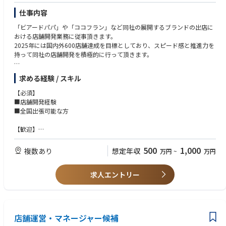
・売価、商品名、パッケージにもMDとして深く関与
・店舗・製造・営業・デザイナーなど、関係部署が非常に多い
仕事内容
・大きな裁量を持ち、売場全体を設計・演出する「総合プロデューサー」
「ビアードパパ」や「ココフラン」など同社の展開するブランドの出店に
に近い役割
おける店舗開発業務に従事頂きます。
・商品企画・MD業務の特性上、開発中・発売予定商品の確認として、日常
2025年には国内外600店舗達成を目標としており、スピード感と推進力を
的に試食を行いながら業務を進めていただきます。
持って同社の店舗開発を積極的に行って頂きます。
商品理解・品質判断のため、「実際に食べて判断する」ことが前提となる
業務環境です。
【具体的に・・・】
求める経験 / スキル
・出店候補の立地物件の情報収集
■求める人物像
・物件オーナーとの交渉業務
・商品単体ではなく、売り場全体・ブランド世界観まで考えたい方
【必須】
・店舗の賃貸借契約締結業務
・データ分析と現場感覚を行き来しながら企画を磨ける方
■店舗開発経験
・施工管理（施工業者との折衝・打ち合わせ）
・「企画して終わり」ではなく、売れるところまで責任を持ちたい方
■全国出張可能な方
・FC開発
・製造・営業・販促・デザイナーなど、多部署調整を前向きに楽しめる方
・コンビニ本部・専門店・D2Cでの経験を、より裁量の大きな全国ブラン
【歓迎】
※ショッピングセンターなどの商業施設内や駅中などが中心ですが、
ドMDで活かしたい方
■マネジメント経験
今後は路面店なども出店強化したいと考えております。
■小規模店舗における店舗開発経験
500
1,000
複数あり
想定年収
万円
~
万円
■部門構成
既存部署：責任者の兼務解除に伴い本ポジションを募集
【求める人物像】
部署人数：7名
求人エントリー
■スピード感を持って主体的に取り組むことができる方
男女比：男性1名・女性6名
年齢構成：20代中心（3年目程度のプロパー）
店舗運営・マネージャー候補