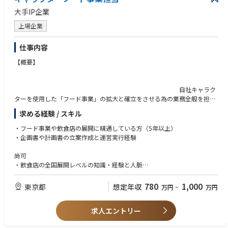
大手IP企業
上場企業
仕事内容
【概要】
自社キャラク
ターを使用した「フード事業」の拡大と確立をさせる為の業務全般を担っ
ていただきます。
求める経験 / スキル
【具体的業務】
・フード事業や飲食店の展開に精通している方（5年以上）
・企画書や計画書の立案作成と運営実行経験
尚可
・フード事業全般（運営・営業・販売計画・企画立案・商品開発など）
・飲食店の全国展開レベルの知識・経験と人脈
・食品衛生法に精通
・飲食店の施工や機材などに精通
780
1,000
東京都
想定年収
万円
~
万円
・メニュー開発経験
・飲食事業拡大に向けて事業計画の作成（長期・中期・短期）
・拡大に向けての現状のフード事業の内容の把握とルールやマニュアルの
求人エントリー
整備
・拡大に向けての「ＦＣ契約書」および「運営業務委託契約書」の作成