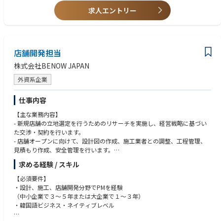
【スキル】
-ブランドガイドラインに沿ったビジュアルマーチャンダイジングの実施
求人エントリー
•店舗管理におけるKPIの理解と分析・改善能力
-アウトレット価格設定・マークダウン管理
•プロジェクトマネジメント能力（工程管理・複数業者調整）
■スタッフマネジメント
•商圏分析・売上予測・PL作成スキル
-採用・オンボーディング・トレーニングの実施
•AutoCAD・店舗図面の読み取り能力（尚可）
■売上・利益管理
•チームリーダーシップ・コーチングスキル
店舗開発担当
-売上目標・粗利目標の達成に向けた施策立案
•POSシステム・在庫管理システムの操作経験
■顧客エクスペリエンス
•Microsoft Office全般、特にエクセルでの数字管理能力
株式会社BENOW JAPAN
-スポーツ全般、ブランドのフォーカスカテゴリーに基づいた専門的接客の
徹底
外資系企業
【歓迎】
-コンプレッションの機能説明や、着用アドバイスなど専門知識を活かした
•不動産・テナントリーシング経験
提案
•ショッピングモール・アウトレットパークでの出店交渉経験
仕事内容
■コンプライアンス・安全管理
•店舗設計・VMD・ディスプレイデザインの知識
【主な業務内容】
•スポーツ競技経験（ランニング・フットボール・バスケ・アウトドア
- 新規店舗の立地選定を行うためのリサーチを実施し、経営戦略に基づい
等）
た交渉・契約を行います。
•SNS・コミュニティマーケティングの経験
- 店舗オープンに向けて、設計図の作成、施工業者との調整、工程管理、
•グローバルブランドでの就業経験
見積もり作成、安全管理を行います。
- 店舗の品質や安全管理を徹底し、トラブルが発生した際のご対応をいた
求める経験 / スキル
だきます。また、店舗維持・補修業務として、追加補修や改修の計画を立
案し、実施します。
【必須要件】
- 日本全域への出張があります。
・設計、施工、店舗開発分野でPMを経験
（中小企業で３～５年または大企業で１～３年）
【補足情報】
・韓国語ビジネス・ネイティブレベル
本ポジションは、成長中の企業でやりがいのあるプロジェクトに携わる絶
好の機会です。韓国語を活かし、グローバルな環境での業務が可能です。