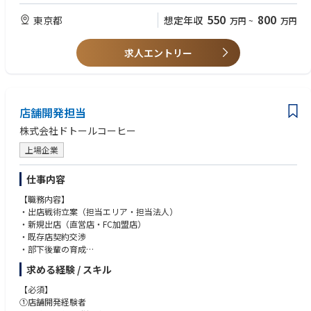
【歓迎要件】
福利厚生も充実しており、交通費全額支給や住宅手当、食事補助など、働
・2級建築士
550
800
東京都
想定年収
万円
~
万円
きやすい環境が整っています。チームワークを重視し、仲間意識を育むこ
・宅建士
とで、組織全体の成長を促進する文化を持っています。
求人エントリー
【求める人物像】
・主体的に行動し、課題に向き合える方
・チームで協力しながら業務を進められる方
・数字やデータに基づいて考えることができる方
店舗開発担当
・問題発生時に冷静に原因を整理できる方
・他部署とのコミュニケーションを円滑に行える方
株式会社ドトールコーヒー
上場企業
仕事内容
【職務内容】
・出店戦術立案（担当エリア・担当法人）
・新規出店（直営店・FC加盟店）
・既存店契約交渉
・部下後輩の育成
求める経験 / スキル
店舗開発業務全般（新規出店および付帯する社内外交渉、出店戦術立案、
部下後輩育成等）
【必須】
・ミニマーケットの把握・理解
①店舗開発経験者