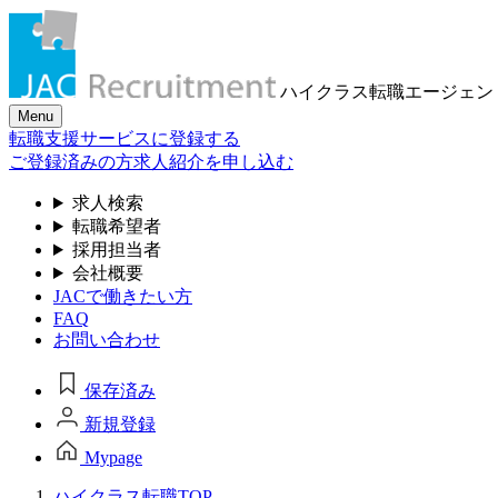
ハイクラス転職
エージェン
Menu
転職支援サービスに登録する
ご登録済みの方
求人紹介を申し込む
求人検索
転職希望者
採用担当者
会社概要
JACで働きたい方
FAQ
お問い合わせ
保存済み
新規登録
Mypage
ハイクラス転職TOP