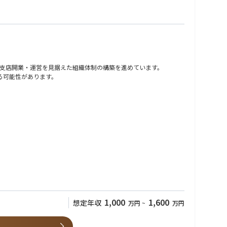
支店開業・運営を見据えた組織体制の構築を進めています。
する可能性があります。
ス申請フェーズにおいては、業務委託のアクチュアリーや外部コンサルティング
を期待しています。
1,000
1,600
想定年収
万円
~
万円