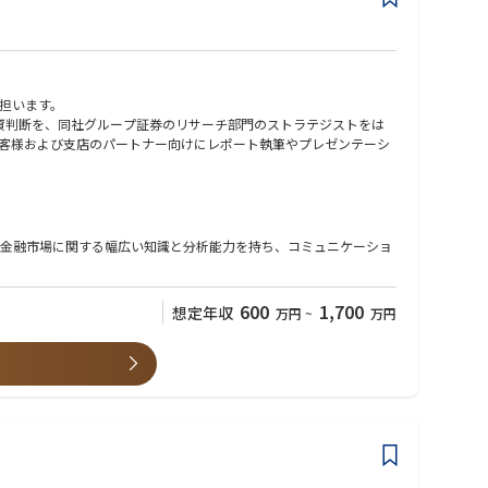
担います。
資判断を、同社グループ証券のリサーチ部門のストラテジストをは
客様および支店のパートナー向けにレポート執筆やプレゼンテーシ
金融市場に関する幅広い知識と分析能力を持ち、コミュニケーショ
600
1,700
想定年収
万円
~
万円