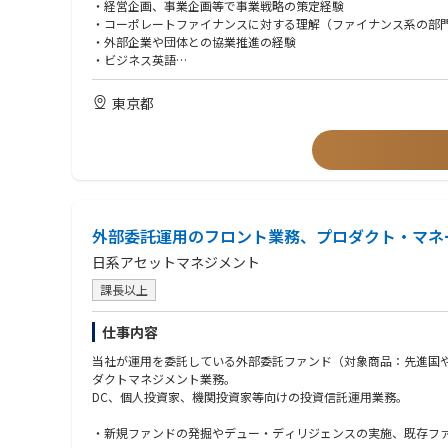
■この仕事で得られるもの
・経営企画、事業企画等で事業戦略の策定経験
・FMCGを中心として、国内外の多様なステージの会社に対するVal
・コーポレートファイナンスに対する理解（ファイナンス系の部
・本人の能力次第で、Value upのみならず投資やM&Aなども
・外部企業や団体との協業推進の経験
・社内外の多様なネットワークを拡大、構築することができる
・ビジネス英語
■おすすめポイント
■歓迎要件
東京都
・会社のステージ毎に直面する様々な課題とその解決策を自ら考
・コンサルティングファームでの事業成長支援経験
・チームメンバーとともに多様な知見を共有しあうことで、自分
・事業会社にて事業立ち上げ、経営企画、事業企画、事業撤退、事
・海外企業との事業開発に携わることができます。
・金融会社にてアナリスト、投資銀行、IPO等の業務経験
・FMCG領域での業務経験
■経歴
・コンサルティングファームでの事業成長支援経験
外部委託運用のフロント業務、プロダクト・マネ
・事業会社にて事業立ち上げ、経営企画、事業企画、事業撤退、事
・金融会社にてアナリスト、投資銀行、IPO等の業務経験
日系アセットマネジメント
・FMCG領域での業務経験
課長以上
■人物像​
​​・人に答えを求めるのではなく、自分で考え自走できる方
仕事内容
・交友関係を広げ深めることに恐れのない方
当社が運用を委託している外部委託ファンド（対象商品：先進国
・厳しい環境にあっても前向きに業務に取り組める方
ダクトマネジメント業務。
・人に対して真摯に向き合い、常に敬意と感謝を持てる方
DC、個人投資家、機関投資家等向けの投資信託運用業務。
・「心の豊かさ」を大切にできる方
・素直に、吸収しながら自己変革を恐れず実行できる方
・新規ファンドの発掘やデュー・ディリジェンスの実施、既存フ