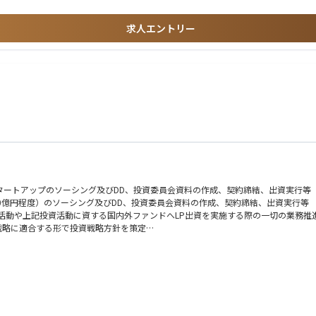
求人エントリー
チュアリアル・規制対応事項での緊密な連携
準備）
アンダーライティングチームとの商品戦略・ガイドラインに関する連携
バック）
スタートアップのソーシング及びDD、投資委員会資料の作成、契約締結、出資実行等
ーおよび外部コンサルティング会社と緊密に連携して業務を遂行します。日本支店の
00億円程度）のソーシング及びDD、投資委員会資料の作成、契約締結、出資実行等
のM&A活動や上記投資活動に資する国内外ファンドへLP出資を実施する際の一切の業務推
の戦略に適合する形で投資戦略方針を策定
、事業化を進めていくことで、本人の能力や意欲次第で事業に対して最後まで責任を負
収し学習することができる