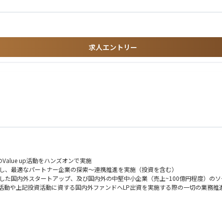
できる
内事業を問わず）を主体的に行なった経験
できる
ート（法務・税務等含む）経験
求人エントリー
業会社で投資実務経験を有する
Value up活動をハンズオンで実施
に対し、最適なパートナー企業の探索～連携推進を実施（投資を含む）
とした国内外スタートアップ、及び国内外の中堅中小企業（売上~100億円程度）の
のM&A活動や上記投資活動に資する国内外ファンドへLP出資を実施する際の一切の業務推
の戦略に適合する形で投資戦略方針を策定
知化、及び横展開の推進