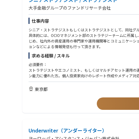
大手金融グループのファンドリサーチ会社
仕事内容
シニア・ストラテジストもしくはストラテジストとして、同社グ
具体的には、OCIOマネジメント部のストラテジーチームに所属
じめ、社内外の資産運用の専門家や運用機関等とコミュニケーシ
ョンなどによる情報発信も行って頂きます。
求める経験 / スキル
必須要件：
ストラテジストやエコノミスト、もしくはマルチアセット運用の
ン能力に優れた方。個人投資家向けのレポート作成やメディア対
東京都
Underwriter（アンダーライター）
ヨーロッパ・アシスタンス・ジャパン株式会社