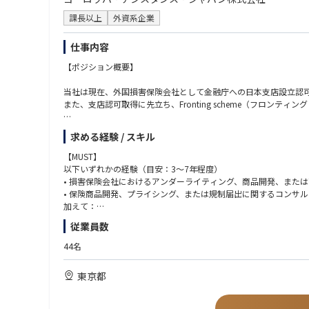
課長以上
外資系企業
仕事内容
【ポジション概要】
当社は現在、外国損害保険会社として金融庁への日本支店設立認
また、支店認可取得に先立ち、Fronting scheme（フロ
本ポジションは、リージョナルのChief Insurance Off
求める経験 / スキル
会社と連携しながら、約款等の書類作成、料率算定、規制対応書類
業務スコープには日本市場向けの商品開発・商品改定も含まれま
【MUST】
以下いずれかの経験（目安：3〜7年程度）
【主な業務内容】
• 損害保険会社におけるアンダーライティング、商品開発、また
• 保険商品開発、プライシング、または規制届出に関するコンサ
■ フロンティング・フェーズにおけるアンダーライティング支援
加えて：
• フロンティング・スキームに基づく旅行保険商品の設計支援
• 約款または規制届出書類のドラフティング実務経験
従業員数
• フロンティング商品の約款・特約条項・関連書類のドラフト・
• 保険料率算定・プライシングの基礎的理解
• 業務委託アクチュアリーと連携した保険料率の算定・プライシ
• 高いドキュメンテーション力および分析力
44名
• フロンターとの商品仕様・引受ガイドラインに関する調整
• Excelを用いたデータ分析・プライシング支援スキル
• 日本語ネイティブレベル／英語ビジネスレベル（リージョン・
東京都
■ 認可申請フェーズにおける商品・規制書類作成
• 金融庁認可申請に向けた約款（普通保険約款・特約）のドラフ
【歓迎要件】
• 業務委託アクチュアリー・コンサルティング会社と連携した料
• 旅行保険・傷害保険・医療保険のアンダーライティング経験