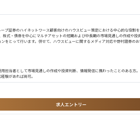
ループ証券のハイネットワース顧客向けのハウスビュー策定における中心的な役割を
し、株式・債券を中心にマルチアセットの短期および中長期の市場見通しの作成や投
ョンをとって行います。併せて、ハウスビューに関するメディア対応や野村證券のお
運用担当者として市場見通しの作成や投資判断、情報発信に携わったことのある方。
応経験があれば尚可。
求人エントリー