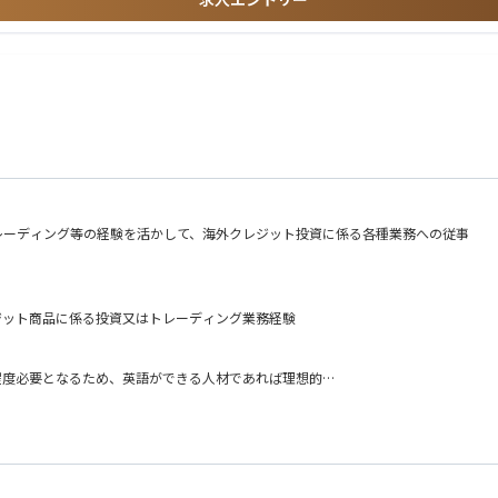
成支援
格（日本アクチュアリー会等）
定、届出書類作成を厭わない実行力
への成長意欲
ング・分析
奇心
レーディング等の経験を活かして、海外クレジット投資に係る各種業務への従事
働できる方
益性分析
ジット商品に係る投資又はトレーディング業務経験
程度必要となるため、英語ができる人材であれば理想的
ング分析
の反映