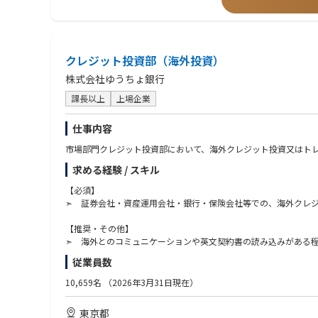
• 認可申請書類のうちアンダーライティング関連セクションの作
• 金融庁への規制届出（商品認可・料率届出等）の作成経験
• 日本の旅行保険市場における調査・競合分析
• アクチュアリーの基礎知識またはアクチュアリー試験の一部合
• 日本支店の引受ガイドライン・リスクアペタイトの策定への貢献
• 市場調査・競合分析を含む商品開発経験
• 外部アクチュアリー・コンサルティング会社との協働経験
■ 認可取得後のアンダーライティング・商品開発
クレジット投資部（海外投資）
• 旅行保険に関する再保険ストラクチャーの知識
株式会社ゆうちょ銀行
（アンダーライティング業務）
【求める人物像】
• 旅行保険商品の日常的なアンダーライティング業務
• 自ら手を動かす「Doer」マインド — 約款ドラフト、料率算
課長以上
上場企業
• リスク評価、引受条件の決定、アンダーライティング判断
• 書類・計算における正確性へのこだわり
• 約款・特約条項・商品関連書類の維持・更新
• 将来的に日本のアンダーライティングチームを率いるリーダー
仕事内容
• アンダーライティング実績（損害率・保険料動向）のモニタリ
• 旅行保険の商品設計・マーケットダイナミクスに対する知的好
市場部門クレジット投資部において、海外クレジット投資又はト
• 外部専門家（アクチュアリー、コンサルタント）と効果的に協
（商品開発・商品改定）
• 変化の多い環境で柔軟に対応し、自律的に業務を推進できる方
求める経験 / スキル
• 日本市場向け旅行保険新商品の開発主導
• 市場動向・規制変更・事業ニーズに応じた商品改定の企画・実行
【必須】
• アクチュアリーと連携したプライシング・料率見直し・商品収
➣ 証券会社・資産運用会社・銀行・保険会社等での、海外クレ
• 新商品・商品変更に関する金融庁への届出書類の作成・提出
【推奨・その他】
（プライシング・アクチュアリアル連携）
➣ 海外とのコミュニケーションや英文契約書の読み込みがある
• 業務委託アクチュアリーと連携した保険料率の算定・プライシ
➣ 証券アナリスト
従業員数
• 料率届出書類・関連資料の作成
➣ 英語中級～上級レベル
• クレーム実績・損害トレンドの分析によるプライシング判断へ
10,659名
（2026年3月31日現在）
【求める人物像】
（規制対応・コンプライアンス）
➣ マーケット経験のほか、企業分析経験もあれば尚良し
東京都
• 全商品・引受実務の金融庁規制・ガイドラインへの適合確認