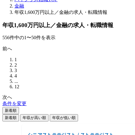
金融
年収1,600万円以上／金融の求人・転職情報
年収1,600万円以上／金融の求人・転職情報
556
件
中の
1
〜
50
件を表示
前へ
1
2
3
4
...
12
次へ
条件を変更
新着順
新着順
年収が高い順
年収が低い順
シニアストラテジスト / ストラテジスト