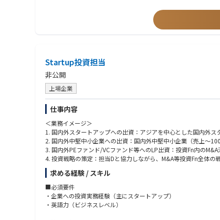
• 商品・料率に関する規制届出の作成・管理
• 旅行保険商品に影響する規制変更の継続的な把握
（ステークホルダー連携）
• 業務委託アクチュアリー・外部コンサルティング会社とのアク
• オペレーション・損害サービス部門との連携（商品実装・業務
• リージョナルChief Insurance Officer・グローバル
Startup投資担当
• 営業・販売部門との連携（商品ポジショニング・市場フィード
非公開
上場企業
【レポートライン】
仕事内容
• Solid Line：Chief Insurance Officer, Regional
• Dotted Line：CEO, Japan
＜業務イメージ＞
1. 国内外スタートアップへの出資：アジアを中心とした国内外
※ ライセンス申請フェーズにおいては、業務委託アクチュアリ
2. 国内外中堅中小企業への出資：国内外中堅中小企業（売上～1
するリーダーへの成長を期待しています。
3. 国内外PEファンド/VCファンド等へのLP出資：投資Fn内
4. 投資戦略の策定：担当Dと協力しながら、M&A等投資Fn全体
求める経験 / スキル
■この仕事で得られるもの
・単なる投資のみならず、M&AやValue upチームと連携し
■必須要件
・世の中に存在する多様な事業領域の多様なビジネスモデルを吸
・企業への投資実務経験（主にスタートアップ）
・VC投資、PE投資等幅広い投資経験を国内外で得ることができる
・英語力（ビジネスレベル）