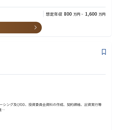
800
1,600
想定年収
万円
~
万円
ソーシング及びDD、投資委員会資料の作成、契約締結、出資実行等
進