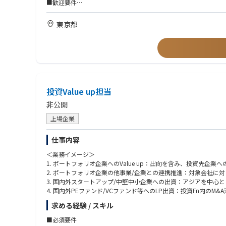
■おすすめポイント
■歓迎要件
・ 投資戦略から実行、成長支援まで、幅広い業務に携わることが
・会社/事業のValue up（スタートアップ、中小企業、大企業
・ 新規事業開発の最前線で、様々な経験を積み、成長することが
・海外での業務経験
東京都
・ 海外企業との事業開発に携わることができる
・コーポレートとの協業やExitの主導経験
・新規事業立ち上げや起業の経験 ・新規投資案件の企画又はサポ
・FMCG（消費財）領域の知見や就業経験を有する方
■経歴
・ベンチャーキャピタル、プライベートエクイティファンド、事
・コンサルタントとしての業務経験を有する
投資Value up担当
・金融会社にて投資やIPO経験を有する
・FMCG領域での業務経験を有する
非公開
上場企業
■人物像​
・厳しい環境にあっても前向きに業務に取り組める方
仕事内容
・人に対して真摯に向き合い、常に敬意と感謝を持てる方
＜業務イメージ＞
・交友関係を広げ深めることに恐れのない方
1. ポートフォリオ企業へのValue up：出向を含み、投資先企業への
・人に答えを求めるのではなく、自分で考え自走できる方
2. ポートフォリオ企業の他事業/企業との連携推進：対象会社
・「心の豊かさ」を大切にできる方
3. 国内外スタートアップ/中堅中小企業への出資：アジアを中心
・素直に、吸収しながら自己変革を恐れず実行できる方
4. 国内外PEファンド/VCファンド等へのLP出資：投資Fn内
5. 投資戦略の策定：担当Dと協力しながら、M&A等投資Fn全体
求める経験 / スキル
6. ラーニングの組織知化： Value up経験を種々の手段で組織
■必須要件