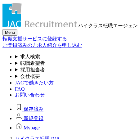
ハイクラス転職
エージェン
Menu
転職支援サービスに登録する
ご登録済みの方
求人紹介を申し込む
求人検索
転職希望者
採用担当者
会社概要
JACで働きたい方
FAQ
お問い合わせ
保存済み
新規登録
Mypage
ハイクラス転職TOP