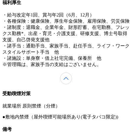
福利厚生
・給与改定年1回、賞与年2回（6月、12月）
・各種保険：健康保険、厚生年金保険、雇用保険、労災保険
・諸制度：退職金、企業年金、財形貯蓄、在宅勤務、フレッ
クス勤務*、出産・育児・介護支援、研修支援、博士号取得
支援、自己啓発支援他
・諸手当：通勤手当、家族手当、赴任手当、ライフ・ワーク
スタイルサポート手当 他
・諸施設：単身寮・借上社宅完備、保養所 他
※管理職は、家族手当の支給はございません。
受動喫煙対策
就業場所 原則禁煙（分煙）
●敷地内禁煙（屋外喫煙可能場所あり(電子タバコ限定))
備考