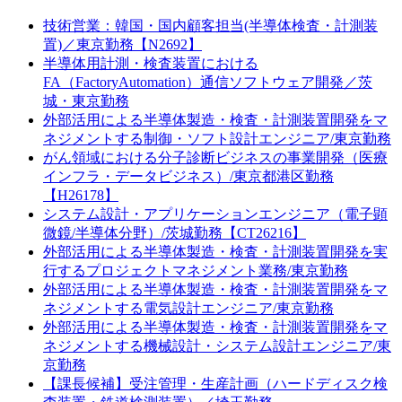
技術営業：韓国・国内顧客担当(半導体検査・計測装
置)／東京勤務【N2692】
半導体用計測・検査装置における
FA（FactoryAutomation）通信ソフトウェア開発／茨
城・東京勤務
外部活用による半導体製造・検査・計測装置開発をマ
ネジメントする制御・ソフト設計エンジニア/東京勤務
がん領域における分子診断ビジネスの事業開発（医療
インフラ・データビジネス）/東京都港区勤務
【H26178】
システム設計・アプリケーションエンジニア（電子顕
微鏡/半導体分野）/茨城勤務【CT26216】
外部活用による半導体製造・検査・計測装置開発を実
行するプロジェクトマネジメント業務/東京勤務
外部活用による半導体製造・検査・計測装置開発をマ
ネジメントする電気設計エンジニア/東京勤務
外部活用による半導体製造・検査・計測装置開発をマ
ネジメントする機械設計・システム設計エンジニア/東
京勤務
【課長候補】受注管理・生産計画（ハードディスク検