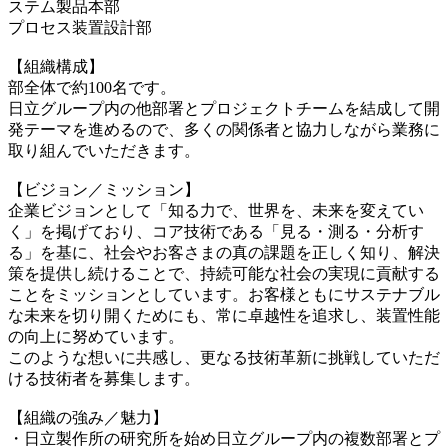
ステム製品本部
プロセス装置設計部
【組織構成】
部全体で約100名です。
日立グループ内の他部署とプロジェクトチームを結成して開
発テーマを進めるので、多くの関係者と協力しながら業務に
取り組んでいただきます。
【ビジョン／ミッション】
企業ビジョンとして「知る力で、世界を、未来を変えてい
く」を掲げており、コア技術である「見る・測る・分析す
る」を基に、社会やお客さまの真の課題を正しく知り、解決
策を提供し続けることで、持続可能な社会の実現に貢献する
ことをミッションとしています。お客様ともにサステナブル
な未来を切り開くためにも、常に卓越性を追求し、装置性能
の向上に努めています。
このような想いに共感し、更なる技術革新に挑戦していただ
ける技術者を募集します。
【組織の強み／魅力】
・日立製作所の研究所を始め日立グループ内の複数部署とプ