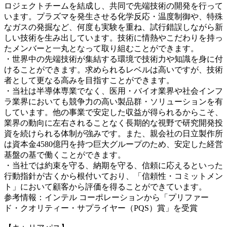
ロジェクトチームを結成し、共同で先端技術の開発を行って
います。プラズマを発生させる化学反応・温度制御や、特殊
なガスの発掘など、何度も実験を重ね、試行錯誤しながら新
しい技術を生み出しています。技術に情熱やこだわりを持っ
たメンバーと一丸となって取り組むことができます。
・世界中の先端技術が集結する環境で技術力や知識を身に付
けることができます。求められるレベルは高いですが、技術
者として更なる高みを目指すことができます。
・当社は半導体専業でなく、医用・バイオ業界や社会インフ
ラ業界においても競争力の高い製品群・ソリューションを有
しています。他の事業で安定した収益が得られるからこそ、
業界の動向に左右されることなく長期的な視野で研究開発投
資を続けられる体制が強みです。また、親会社の日立製作所
は資本金4580億円を持つ巨大グループのため、安定した経営
基盤の基で働くことができます。
・当社では約束を守る、納期を守る、信頼に応えるといった
行動指針が古くから根付いており、「信頼性・コミットメン
ト」において顧客から評価を得ることができています。
参考情報：インテル コーポレーションから「プリファー
ド・クオリティー・サプライヤー（PQS）賞」を受賞