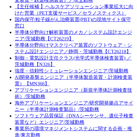
査装置・鉄道検測装置）／埼玉勤務
【主任候補 】ヘルスケアソリューション事業拡大に向
けた営業（PET支援サービス／セラノスティクス）
国内保守/粒子線がん治療装置(PBT)の現地サイト保守
窓口
半導体分野向け解析装置のメカ／システム設計エンジ
ニア/茨城勤務【CT26219】
半導体分野向けマスクリペア装置のソフトウェア・シ
ステム設計エンジニア／静岡・茨城勤務【CT26218】
制御・電気設計主任クラス(光学式半導体検査装置) ／
茨城勤務【N326】
強度・信頼性シミュレーションエンジニア/茨城勤務
AI開発基盤エンジニア（半導体製造装置・計測検査装
置）【MN366】
アプリケーションエンジニア（新規半導体計測検査技
術）/茨城勤務
海外アプリケーションエンジニア/研究開発拠点アサイ
ニー（半導体計測検査製品）/茨城勤務
ソフトウェア品質保証（DNAシーケンサ、遺伝子検査
装置など）エンジニア/茨城勤務
事業所の環境マネジメントシステムに関する企画・推
進/東京勤務