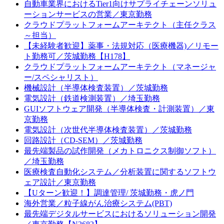
自動車業界におけるTier1向けサプライチェーンソリュ
ーションサービスの営業／東京勤務
クラウドプラットフォームアーキテクト（主任クラス
～担当）
【未経験者歓迎】薬事・法規対応（医療機器)／リモー
ト勤務可／茨城勤務【H178】
クラウドプラットフォームアーキテクト（マネージャ
ー/スペシャリスト）
機械設計（半導体検査装置）／茨城勤務
電気設計（鉄道検測装置）／埼玉勤務
GUIソフトウェア開発（半導体検査・計測装置）／東
京勤務
電気設計（次世代半導体検査装置）／茨城勤務
回路設計（CD-SEM）／茨城勤務
最先端製品の試作開発（メカトロニクス制御ソフト）
／埼玉勤務
医療検査自動化システム／分析装置に関するソフトウ
ェア設計／東京勤務
【Uターン歓迎！】調達管理/ 茨城勤務・虎ノ門
海外営業／粒子線がん治療システム(PBT)
最先端デジタルサービスにおけるソリューション開発