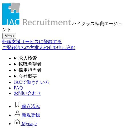
ハイクラス転職
エージェ
ント
Menu
転職支援サービスに登録する
ご登録済みの方
求人紹介を申し込む
求人検索
転職希望者
採用担当者
会社概要
JACで働きたい方
FAQ
お問い合わせ
保存済み
新規登録
Mypage