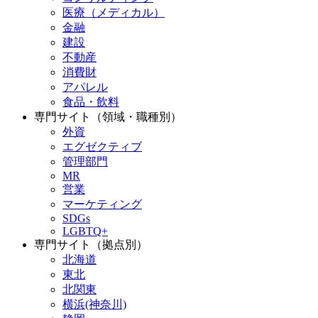
医療（メディカル）
金融
建設
不動産
消費財
アパレル
食品・飲料
専門サイト（領域・職種別）
外資
エグゼクティブ
管理部門
MR
営業
マーケティング
SDGs
LGBTQ+
専門サイト（拠点別）
北海道
東北
北関東
横浜(神奈川)