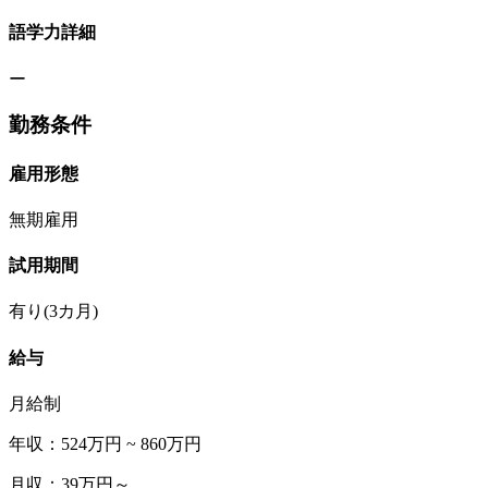
語学力詳細
ー
勤務条件
雇用形態
無期雇用
試用期間
有り(3カ月)
給与
月給制
年収：524万円 ~ 860万円
月収：39万円～