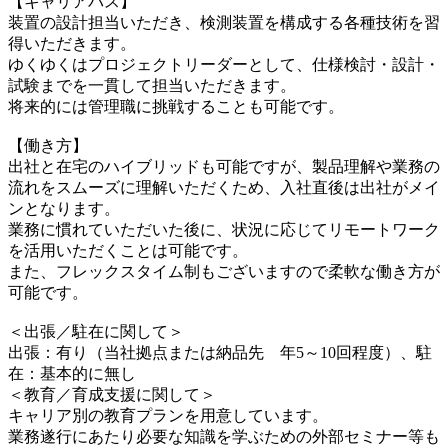
【キャリアパス】
装置の設計担当いただき、検測装置を構成する各種技術を習
得いただきます。
ゆくゆくはプロジェクトリーダーとして、仕様検討・設計・
試験までを一貫して担当いただきます。
将来的には管理職に挑戦することも可能です。
【働き方】
出社と在宅のハイブリッドも可能ですが、製品理解や業務の
流れをスムーズに理解いただくため、入社直後は出社がメイ
ンとなります。
業務に慣れていただいた後に、状況に応じてリモートワーク
を活用いただくことは可能です。
また、フレックスタイム制もございますので柔軟な働き方が
可能です。
＜出張／駐在に関して＞
出張：有り（当社拠点または納品先 年5～10回程度）、駐
在：基本的に無し
＜教育／育成支援に関して＞
キャリア別の教育プランを用意しています。
業務遂行にあたり必要な知識を学ぶための外部セミナー等も