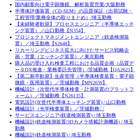
国内顧客向け電子顕微鏡、解析装置営業/大阪勤務
半導体評価装置（CD-SEM）の品質保証（出荷試験・
工程管理/業務全体の取りまとめ）/埼玉勤務
【未経験者歓迎】プロセスエンジニア（半導体エッチ
ング装置）／山口勤務【N354】
プロジェクトマネジメントエンジニア（鉄道検測装
置）／埼玉勤務【S2648】
リカーリングビジネス拡大に向けたサービス戦略企
画・営業（エッチング装置）／東京勤務
購入品の受け入れ検査工程における品質企画（品質デ
ータDX推進・業務委託先管理）/茨城勤務【QA2621】
【第二新卒歓迎】生産管理（半導体検査装置・電子顕
微鏡・医用装置）／茨城勤務【MN2659】
機械設計（次世代半導体検査・計測装置のプラットフ
ォーム）／茨城勤務【N26135】
電気設計(次世代半導体エッチング装置) / 山口勤務
機械設計（光学検査装置）／茨城勤務〇
サービスエンジニア(鉄道検測装置) / 埼玉勤務
機械設計(鉄道検測装置/3Dカメラ搭載計測機器) / 埼玉
勤務
機械設計(鉄道検測装置) / 埼玉勤務