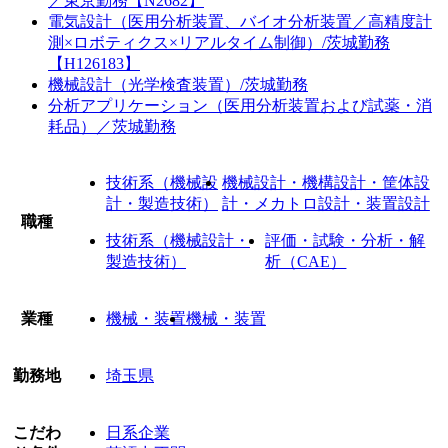
／東京勤務【N2682】
電気設計（医用分析装置、バイオ分析装置／高精度計
測×ロボティクス×リアルタイム制御）/茨城勤務
【H126183】
機械設計（光学検査装置）/茨城勤務
分析アプリケーション（医用分析装置および試薬・消
耗品）／茨城勤務
技術系（機械設
機械設計・機構設計・筐体設
計・製造技術）
計・メカトロ設計・装置設計
職種
技術系（機械設計・
評価・試験・分析・解
製造技術）
析（CAE）
業種
機械・装置
機械・装置
勤務地
埼玉県
こだわ
日系企業