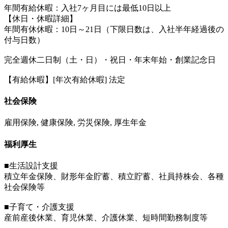
年間有給休暇：入社7ヶ月目には最低10日以上
【休日・休暇詳細】
年間有休休暇：10日～21日（下限日数は、入社半年経過後の
付与日数）
完全週休二日制（土・日）・祝日・年末年始・創業記念日
【有給休暇】[年次有給休暇] 法定
社会保険
雇用保険, 健康保険, 労災保険, 厚生年金
福利厚生
■生活設計支援
積立年金保険、財形年金貯蓄、積立貯蓄、社員持株会、各種
社会保険等
■子育て・介護支援
産前産後休業、育児休業、介護休業、短時間勤務制度等