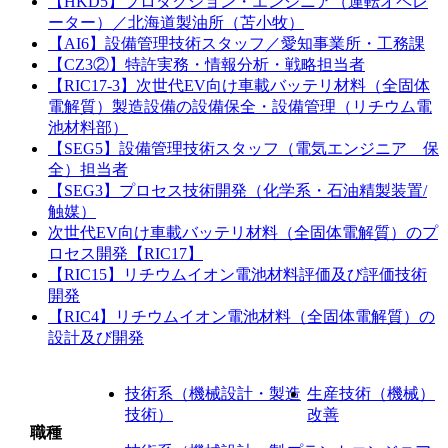
【HKD5】プロダクション・エンジニア（運転オペレ
ーター）／北海道製油所（苫小牧）
【AI6】設備管理技術スタッフ／愛知事業所・工務課
【CZ3②】特許実務・情報分析・戦略担当者
【RIC17-3】次世代EV向け車載バッテリ材料（全固体
電解質）製造設備の設備保全・設備管理（リチウム電
池材料部）
【SEG5】設備管理技術スタッフ（電気エンジニア 保
全）担当者
【SEG3】プロセス技術開発（化学系・石油精製装置/
触媒）
次世代EV向け車載バッテリ材料（全固体電解質）のプ
ロセス開発【RIC17】
【RIC15】リチウムイオン電池材料評価及び評価技術
開発
【RIC4】リチウムイオン電池材料（全固体電解質）の
設計及び開発
技術系（機械設計・製造
生産技術（機械）
技術）
改善
職種