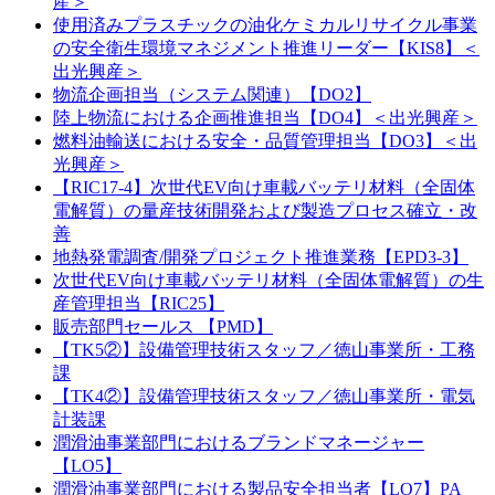
産＞
使用済みプラスチックの油化ケミカルリサイクル事業
の安全衛生環境マネジメント推進リーダー【KIS8】＜
出光興産＞
物流企画担当（システム関連）【DO2】
陸上物流における企画推進担当【DO4】＜出光興産＞
燃料油輸送における安全・品質管理担当【DO3】＜出
光興産＞
【RIC17-4】次世代EV向け車載バッテリ材料（全固体
電解質）の量産技術開発および製造プロセス確立・改
善
地熱発電調査/開発プロジェクト推進業務【EPD3-3】
次世代EV向け車載バッテリ材料（全固体電解質）の生
産管理担当【RIC25】
販売部門セールス 【PMD】
【TK5②】設備管理技術スタッフ／徳山事業所・工務
課
【TK4②】設備管理技術スタッフ／徳山事業所・電気
計装課
潤滑油事業部門におけるブランドマネージャー
【LO5】
潤滑油事業部門における製品安全担当者【LO7】PA