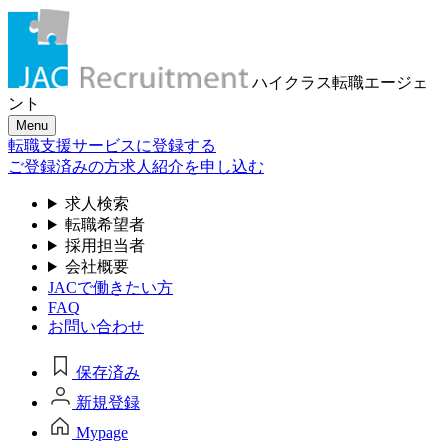
ハイクラス転職
エージェ
ント
Menu
転職支援サービスに登録する
ご登録済みの方
求人紹介を申し込む
求人検索
転職希望者
採用担当者
会社概要
JACで働きたい方
FAQ
お問い合わせ
保存済み
新規登録
Mypage