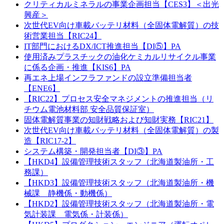
クリティカルミネラルの事業企画担当【CES3】＜出光
興産＞
次世代EV向け車載バッテリ材料（全固体電解質）の技
術営業担当【RIC24】
IT部門におけるDX/ICT推進担当【DI⑤】PA
使用済みプラスチックの油化ケミカルリサイクル事業
に係る企画・推進【KIS6】PA
再エネ上場インフラファンドの設立準備担当者
【ENE6】
【RIC22】プロセス安全マネジメントの推進担当（リ
チウム電池材料部 安全品質保証室）
固体電解質事業の知財戦略および知財実務【RIC21】
次世代EV向け車載バッテリ材料（全固体電解質）の製
造【RIC17-2】
システム構築・開発担当者【DI③】PA
【HKD4】設備管理技術スタッフ（北海道製油所・工
務課）
【HKD3】設備管理技術スタッフ（北海道製油所・機
械課 静機係・動機係）
【HKD2】設備管理技術スタッフ（北海道製油所・電
気計装課 電気係・計装係）