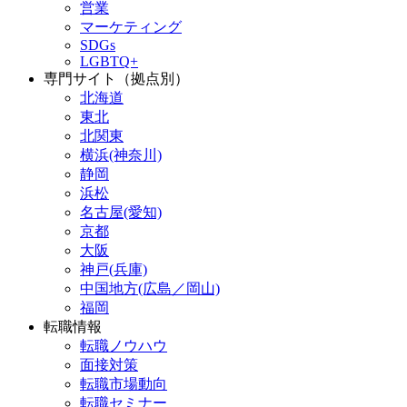
営業
マーケティング
SDGs
LGBTQ+
専門サイト（拠点別）
北海道
東北
北関東
横浜(神奈川)
静岡
浜松
名古屋(愛知)
京都
大阪
神戸(兵庫)
中国地方(広島／岡山)
福岡
転職情報
転職ノウハウ
面接対策
転職市場動向
転職セミナー