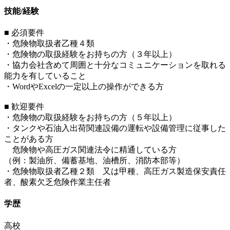
技能/経験
■ 必須要件
・危険物取扱者乙種４類
・危険物の取扱経験をお持ちの方（３年以上）
・協力会社含めて周囲と十分なコミュニケーションを取れる
能力を有していること
・WordやExcelの一定以上の操作ができる方
■ 歓迎要件
・危険物の取扱経験をお持ちの方（５年以上）
・タンクや石油入出荷関連設備の運転や設備管理に従事した
ことがある方
危険物や高圧ガス関連法令に精通している方
（例：製油所、備蓄基地、油槽所、消防本部等）
・危険物取扱者乙種２類 又は甲種、高圧ガス製造保安責任
者、酸素欠乏危険作業主任者
学歴
高校