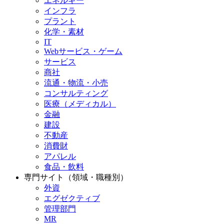
エネルギー
インフラ
プラント
化学・素材
IT
Webサービス・ゲーム
サービス
商社
流通・物流・小売
コンサルティング
医療（メディカル）
金融
建設
不動産
消費財
アパレル
食品・飲料
専門サイト（領域・職種別）
外資
エグゼクティブ
管理部門
MR