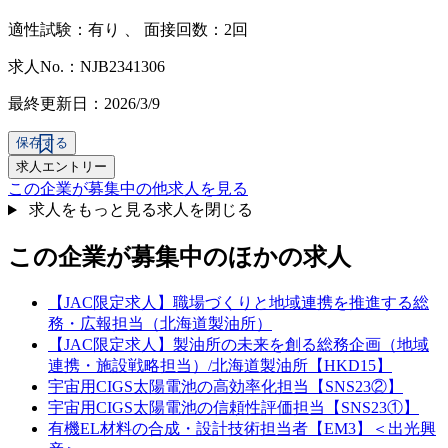
適性試験：
有り
、
面接回数：2回
求人No.：NJB2341306
最終更新日：2026/3/9
保存する
求人エントリー
この企業が募集中の他求人を見る
求人をもっと見る
求人を閉じる
この企業が募集中のほかの求人
【JAC限定求人】職場づくりと地域連携を推進する総
務・広報担当（北海道製油所）
【JAC限定求人】製油所の未来を創る総務企画（地域
連携・施設戦略担当）/北海道製油所【HKD15】
宇宙用CIGS太陽電池の高効率化担当【SNS23②】
宇宙用CIGS太陽電池の信頼性評価担当【SNS23①】
有機EL材料の合成・設計技術担当者【EM3】＜出光興