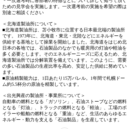
＊一次選考時に各部署の特徴などについて詳しく知って頂く
ための見学会を実施します。一次選考前の実施を希望の際は
別途ご相談ください
＜北海道製油所について＞
■北海道製油所は、苫小牧市に位置する日本最北端の製油所
です。 1973年に、北海道・東北・北陸などにエネルギーを
供給する基地として操業を開始しました。北海道をはじめ北
日本の各地では、石油製品のなかでも暖房用の灯油や軽油を
多く必要とします。そのエネルギーニーズに応えるため、北
海道製油所では分解装置を備えています。このように、需要
の多い石油製品の生産比率を高め、安定した供給に努めてい
ます。
■原油精製能力は、1日あたり15万バレル。1年間で札幌ドー
ム約5.5杯分の原油を精製しています。
＜出光興産の製油所・事業所について＞
自動車の燃料となる「ガソリン」、石油ストーブなどの燃料
となる「灯油」、トラックの燃料となる「軽油」、工場のボ
イラーや船舶の燃料となる「重油」など、生活のあらゆるエ
ネルギー・動力を支える「石油製品」を生産しています。