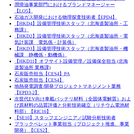
潤滑油事業部門におけるブランドマネージャー
【LO5】
石油ガス開発における物理探査技術者【EPD4】
【HKD4】設備管理技術スタッフ（北海道製油所・工
務課）
【HKD2】設備管理技術スタッフ（北海道製油所・電
気計装課 電気係・計装係）
【HKD3】設備管理技術スタッフ（北海道製油所・機
械課 静機係・動機係）
【HKD11】オフサイト設備管理／設備保全担当 (北海
道製油所 業務課)
石炭販売担当【CES4】PA
石炭販売担当【CES4】
地熱発電調査/開発プロジェクトマネジメント業務
【EPD3-2】
次世代EV向け車載バッテリ材料（全固体電解質）およ
び原材料の品質評価と分析技術確立（リチウム電池材
料部）【RIC16】
【SE10】スタッフエンジニア／試験分析技術者
ブラックペレット事業担当（プロジェクト推進、事業
開発）【CES2】