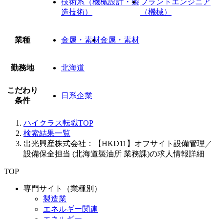
技術系（機械設計・製
プラントエンジニア
造技術）
（機械）
業種
金属・素材
金属・素材
勤務地
北海道
こだわり
日系企業
条件
ハイクラス転職TOP
検索結果一覧
出光興産株式会社：【HKD11】オフサイト設備管理／
設備保全担当 (北海道製油所 業務課)の求人情報詳細
TOP
専門サイト（業種別）
製造業
エネルギー関連