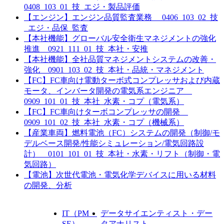
0408_103_01_技_エジ・製品評価
【エンジン】エンジン品質監査業務 0406_103_02_技
_エジ・品保_監査
【本社機能】グローバル安全衛生マネジメントの強化
推進 0921_111_01_技_本社・安推
【本社機能】全社品質マネジメントシステムの改善・
強化 0901_103_02_技_本社・品統・マネジメント
【FC】FC車向け電動ターボ式コンプレッサおよび内蔵
モータ、インバータ開発の電気系エンジニア
0909_101_01_技_本社_水素・コプ（電気系）
【FC】FC車向けターボコンプレッサの開発
0909_101_02_技_本社_水素・コプ（機械系）
【産業車両】燃料電池（FC）システムの開発（制御/モ
デルベース開発/性能シミュレーション/電気回路設
計） 0101_101_01_技_本社・水素・リフト（制御・電
気回路）
【電池】次世代電池・電気化学デバイスに用いる材料
の開発、分析
IT（PM・
データサイエンティスト・デー
SE）
タアナリスト