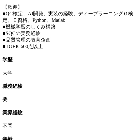
【歓迎】
■QC検定、AI開発、実装の経験、ディープラーニングＧ検
定、Ｅ資格、Python、Matlab
■機械学習のしくみ構築
■SQCの実務経験
■品質管理の教育企画
■TOEIC600点以上
学歴
大学
職務経験
要
業界経験
不問
年齢