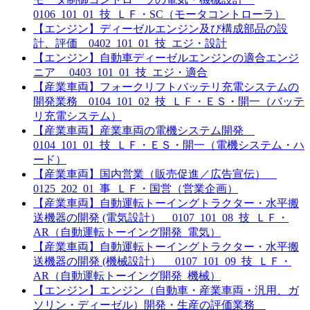
0106_101_01_技_ＬＦ・SC（モータコントローラ）
【エンジン】ディーゼルエンジン及び構成部品の設
計、評価 0402_101_01_技_エジ・設計
【エンジン】自動車ディーゼルエンジンの適合エンジ
ニア 0403_101_01_技_エジ・適合
【産業車両】フォークリフトバッテリ充電システムの
開発業務 0104_101_02_技_ＬＦ・ＥＳ・開一（バッテ
リ充電システム）
【産業車両】産業車両の電機システム開発
0104_101_01_技_ＬＦ・ＥＳ・開一（電機システム・ハ
ード）
【産業車両】国内営業（販売促進／広告宣伝）
0125_202_01_事_ＬＦ・国営（営業企画）
【産業車両】自動運転トーイングトラクター・水平搬
送機器の開発 (電気設計） 0107_101_08_技_ＬＦ・
AR（自動運転トーイング開発_電気）
【産業車両】自動運転トーイングトラクター・水平搬
送機器の開発 (機械設計） 0107_101_09_技_ＬＦ・
AR（自動運転トーイング開発_機械）
【エンジン】エンジン（自動車・産業車両・汎用、ガ
ソリン・ディーゼル）開発・生産の評価業務