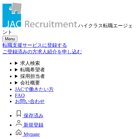
ハイクラス転職
エージェ
ント
Menu
転職支援サービスに登録する
ご登録済みの方
求人紹介を申し込む
求人検索
転職希望者
採用担当者
会社概要
JACで働きたい方
FAQ
お問い合わせ
保存済み
新規登録
Mypage