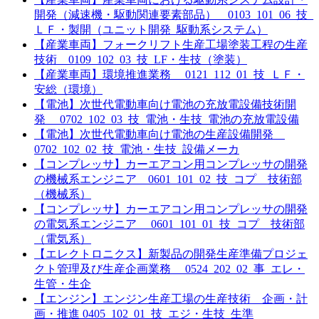
開発（減速機・駆動関連要素部品） 0103_101_06_技_
ＬＦ・製開（ユニット開発_駆動系システム）
【産業車両】フォークリフト生産工場塗装工程の生産
技術 0109_102_03_技_LF・生技（塗装）
【産業車両】環境推進業務 0121_112_01_技_ＬＦ・
安総（環境）
【電池】次世代電動車向け電池の充放電設備技術開
発 0702_102_03_技_電池・生技_電池の充放電設備
【電池】次世代電動車向け電池の生産設備開発
0702_102_02_技_電池・生技_設備メーカ
【コンプレッサ】カーエアコン用コンプレッサの開発
の機械系エンジニア 0601_101_02_技_コプ 技術部
（機械系）
【コンプレッサ】カーエアコン用コンプレッサの開発
の電気系エンジニア 0601_101_01_技_コプ 技術部
（電気系）
【エレクトロニクス】新製品の開発生産準備プロジェ
クト管理及び生産企画業務 0524_202_02_事_エレ・
生管・生企
【エンジン】エンジン生産工場の生産技術 企画・計
画・推進 0405_102_01_技_エジ・生技_生準