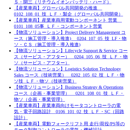
Ｓ・開三（リチウムイオンバッテリ・ハード）
【産業車両】グローバル共同開発の推進
0102_108_01_技_ＬＦ・製企（グローバル共同開発）
【産業車両】産業車両用電動コンポーネント 営業
0101_108_05事_ＬＦ・コンポーネント営業
【物流ソリューション】Project Delivery Management コ
ース（施工管理・導入推進) 0204_107_05_技_LF・物
ソ・ＣＳ（施工管理・導入推進)
【物流ソリューション】Lifecycle Support & Service コー
ス（サービス・アフター） 0204_105_06_技_ＬＦ・物
ソ（サービス・アフター）
【物流ソリューション】Logistics Solution Technology
Sales コース（技術営業） 0202_105_02_技_ＬＦ・物
ソ技_ＬＦ・物ソ（技術営業）
【物流ソリューション】Business Strategy & Operations
コース（企画・事業管理） 0201_108_01_技_ＬＦ・
物ソ（企画・事業管理）
【産業車両】産業車両向けモータコントローラの電
気・電子回路設計 0106_101_02_技_ＬＦ・SC（回路
設計）
【産業車両】電動フォークリフト用 走行/荷役/PS等の
モータ制御コントローラの電気・機械設計