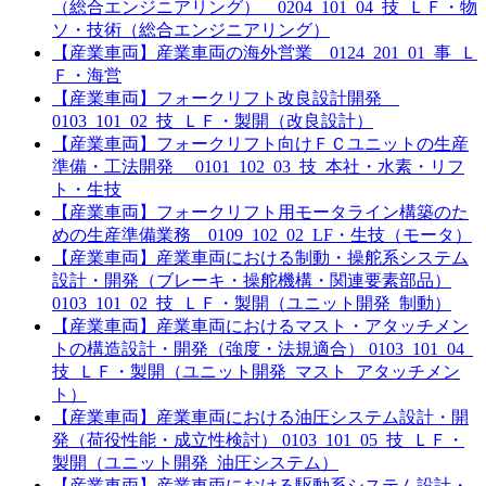
（総合エンジニアリング） 0204_101_04_技_ＬＦ・物
ソ・技術（総合エンジニアリング）
【産業車両】産業車両の海外営業 0124_201_01_事_Ｌ
Ｆ・海営
【産業車両】フォークリフト改良設計開発
0103_101_02_技_ＬＦ・製開（改良設計）
【産業車両】フォークリフト向けＦＣユニットの生産
準備・工法開発 0101_102_03_技_本社・水素・リフ
ト・生技
【産業車両】フォークリフト用モータライン構築のた
めの生産準備業務 0109_102_02_LF・生技（モータ）
【産業車両】産業車両における制動・操舵系システム
設計・開発（ブレーキ・操舵機構・関連要素部品）
0103_101_02_技_ＬＦ・製開（ユニット開発_制動）
【産業車両】産業車両におけるマスト・アタッチメン
トの構造設計・開発（強度・法規適合） 0103_101_04_
技_ＬＦ・製開（ユニット開発_マスト_アタッチメン
ト）
【産業車両】産業車両における油圧システム設計・開
発（荷役性能・成立性検討） 0103_101_05_技_ＬＦ・
製開（ユニット開発_油圧システム）
【産業車両】産業車両における駆動系システム設計・