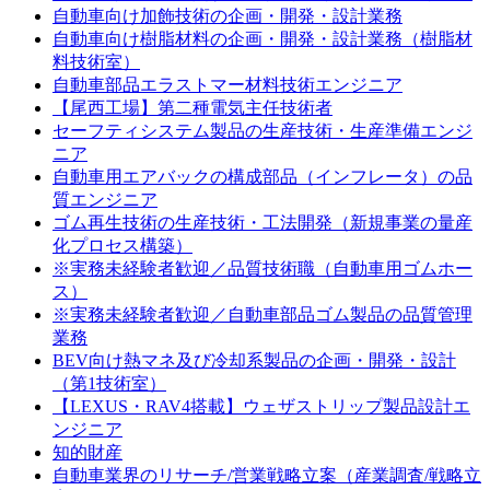
自動車向け加飾技術の企画・開発・設計業務
自動車向け樹脂材料の企画・開発・設計業務（樹脂材
料技術室）
自動車部品エラストマー材料技術エンジニア
【尾西工場】第二種電気主任技術者
セーフティシステム製品の生産技術・生産準備エンジ
ニア
自動車用エアバックの構成部品（インフレータ）の品
質エンジニア
ゴム再生技術の生産技術・工法開発（新規事業の量産
化プロセス構築）
※実務未経験者歓迎／品質技術職（自動車用ゴムホー
ス）
※実務未経験者歓迎／自動車部品ゴム製品の品質管理
業務
BEV向け熱マネ及び冷却系製品の企画・開発・設計
（第1技術室）
【LEXUS・RAV4搭載】ウェザストリップ製品設計エ
ンジニア
知的財産
自動車業界のリサーチ/営業戦略立案（産業調査/戦略立