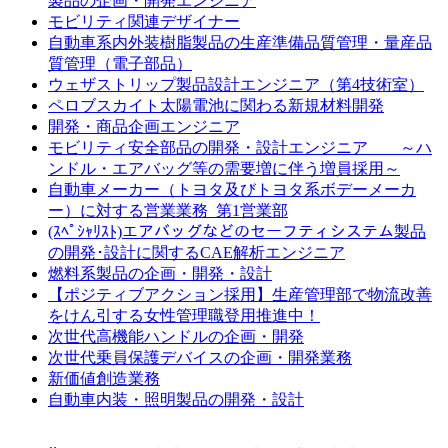
製品の企画・開発エンジニア
モビリティ関連デザイナー
自動車系内外装樹脂製品の生産準備品質管理・量産品
質管理（電子部品）
ウェザストリップ製品設計エンジニア（第4技術室）
ペロブスカイト太陽電池に関わる新規材料開発
開発・商品企画エンジニア
モビリティ安全部品の開発・設計エンジニア ～ハ
ンドル・エアバッグ等の需要増に伴う増員採用～
自動車メーカー（トヨタ及びトヨタ系ボデーメーカ
ー）に対する営業業務_第1営業部
(ｽﾍﾟｼｬﾘｽﾄ)エアバッグなどのセーフティシステム製品
の開発･設計に関するCAE解析エンジニア
燃料系製品の企画・開発・設計
【ポジティブアクション採用】生産管理部で物流改善
をけん引する女性管理職登用推進中！
次世代高機能ハンドルの企画・開発
次世代乗員保護デバイスの企画・開発業務
新価値創造業務
自動車内装・照明製品の開発・設計