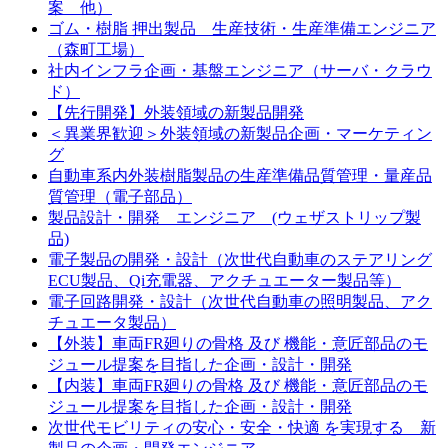
案 他）
ゴム・樹脂 押出製品 生産技術・生産準備エンジニア
（森町工場）
社内インフラ企画・基盤エンジニア（サーバ・クラウ
ド）
【先行開発】外装領域の新製品開発
＜異業界歓迎＞外装領域の新製品企画・マーケティン
グ
自動車系内外装樹脂製品の生産準備品質管理・量産品
質管理（電子部品）
製品設計・開発 エンジニア (ウェザストリップ製
品)
電子製品の開発・設計（次世代自動車のステアリング
ECU製品、Qi充電器、アクチュエーター製品等）
電子回路開発・設計（次世代自動車の照明製品、アク
チュエータ製品）
【外装】車両FR廻りの骨格 及び 機能・意匠部品のモ
ジュール提案を目指した企画・設計・開発
【内装】車両FR廻りの骨格 及び 機能・意匠部品のモ
ジュール提案を目指した企画・設計・開発
次世代モビリティの安心・安全・快適 を実現する 新