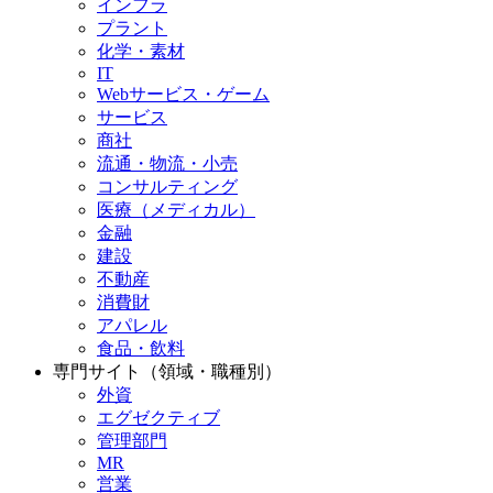
インフラ
プラント
化学・素材
IT
Webサービス・ゲーム
サービス
商社
流通・物流・小売
コンサルティング
医療（メディカル）
金融
建設
不動産
消費財
アパレル
食品・飲料
専門サイト（領域・職種別）
外資
エグゼクティブ
管理部門
MR
営業