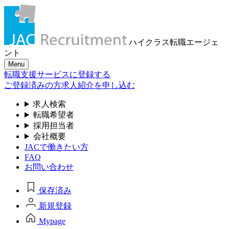
ハイクラス転職
エージェ
ント
Menu
転職支援サービスに登録する
ご登録済みの方
求人紹介を申し込む
求人検索
転職希望者
採用担当者
会社概要
JACで働きたい方
FAQ
お問い合わせ
保存済み
新規登録
Mypage