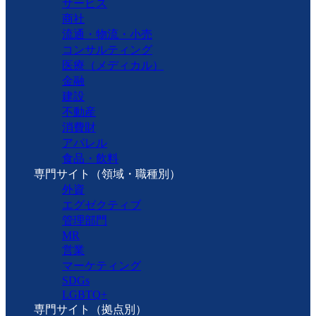
サービス
商社
流通・物流・小売
コンサルティング
医療（メディカル）
金融
建設
不動産
消費財
アパレル
食品・飲料
専門サイト（領域・職種別）
外資
エグゼクティブ
管理部門
MR
営業
マーケティング
SDGs
LGBTQ+
専門サイト（拠点別）