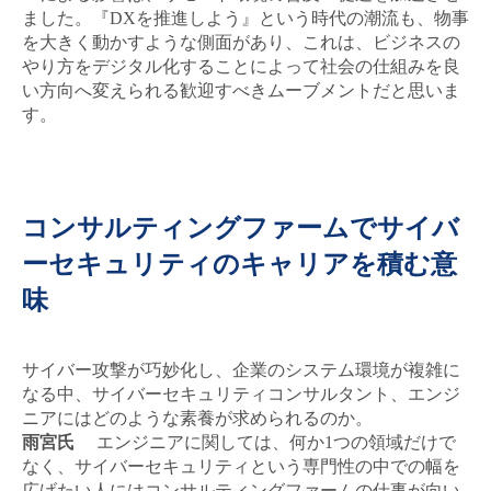
ました。『DXを推進しよう』という時代の潮流も、物事
を大きく動かすような側面があり、これは、ビジネスの
キャンセル
ログアウト
やり方をデジタル化することによって社会の仕組みを良
い方向へ変えられる歓迎すべきムーブメントだと思いま
す。
コンサルティングファームでサイバ
ーセキュリティのキャリアを積む意
味
サイバー攻撃が巧妙化し、企業のシステム環境が複雑に
閉じる
なる中、サイバーセキュリティコンサルタント、エンジ
ニアにはどのような素養が求められるのか。
雨宮氏
エンジニアに関しては、何か1つの領域だけで
なく、サイバーセキュリティという専門性の中での幅を
広げたい人にはコンサルティングファームの仕事が向い