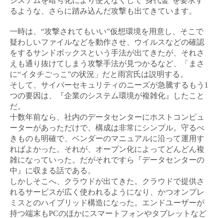
システムを暗号化により使えなくして“身代金”を要求す
るような、さらに踏み込んだ攻撃も出てきています。
一時は、“攻撃されてもいい”仮想環境を用意し、そこで
疑わしいファイルなどを動作させ、ウイルスなどの確認
をするサンドボックスという手法が出てきたが、それさ
えも通り抜けてしまう攻撃手法が見つかるなど、「まさ
に“イタチごっこ”の状況」だと雨宮氏は説明する。
そして、サイバーセキュリティのニーズが急騰するもう1
つの要因は、『企業のシステム環境が複雑化』したこと
だ。
十数年前なら、社内のデータセンターにホストコンピュ
ーターがあっただけで、構成は非常にシンプル。守るべ
きものも明確で、ベンダーのマニュアルに沿って運用す
ればよかった。それが、オープン化によってどんどん複
雑になっていった。だがそれですら『データセンターの
中』に収まる話である。
しかしそこへ、クラウドが出てきた。クラウドで提供さ
れるサービスが広く使われるようになり、かつオンプレ
ミスとのハイブリッド構造になった。エンドユーザーが
持つ端末もPCのほかにスマートフォンやタブレットなど