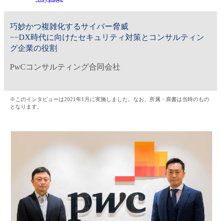
金融（銀行・証券・保険・投資）
巧妙かつ複雑化するサイバー脅威
コンサルティング・シンクタンク・事務所
−−DX時代に向けたセキュリティ対策とコンサルティン
グ企業の役割
IT・通信
PwCコンサルティング合同会社
WEB（デジタル・メディア・ゲーム）
※このインタビューは2021年1月に実施しました。なお、所属・肩書は当時のもの
電気・電機
となります。
コンピュータハード・周辺機器
半導体
機械・装置
自動車・部品
化学