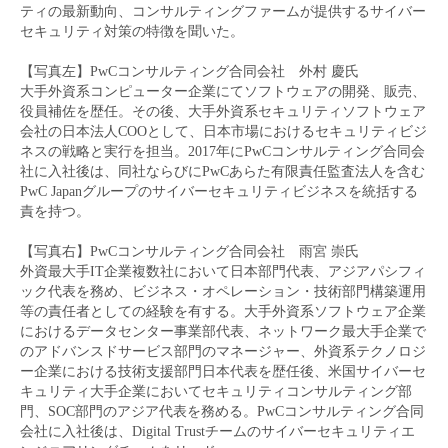
ティの最新動向、コンサルティングファームが提供するサイバー
セキュリティ対策の特徴を聞いた。
【写真左】PwCコンサルティング合同会社 外村 慶氏
大手外資系コンピューター企業にてソフトウェアの開発、販売、
役員補佐を歴任。その後、大手外資系セキュリティソフトウェア
会社の日本法人COOとして、日本市場におけるセキュリティビジ
ネスの戦略と実行を担当。2017年にPwCコンサルティング合同会
社に入社後は、同社ならびにPwCあらた有限責任監査法人を含む
PwC Japanグループのサイバーセキュリティビジネスを統括する
責を持つ。
【写真右】PwCコンサルティング合同会社 雨宮 崇氏
外資最大手IT企業複数社において日本部門代表、アジアパシフィ
ック代表を務め、ビジネス・オペレーション・技術部門構築運用
等の責任者としての経験を有する。大手外資系ソフトウェア企業
におけるデータセンター事業部代表、ネットワーク最大手企業で
のアドバンスドサービス部門のマネージャー、外資系テクノロジ
ー企業における技術支援部門日本代表を歴任後、米国サイバーセ
キュリティ大手企業においてセキュリティコンサルティング部
門、SOC部門のアジア代表を務める。PwCコンサルティング合同
会社に入社後は、Digital Trustチームのサイバーセキュリティエ