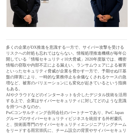
金属・素材
エネルギー・プラント
メディカル（医薬品・CRO・医療機器）
多くの企業がDX推進を意識する一方で、サイバー攻撃を受ける
医療・介護・福祉
リスクへの対処も忘れてはならない。情報処理推進機構が毎年公
開している「情報セキュリティ10大脅威」2020年度版では、機密
その他
情報の窃取や内部不正による漏えい、ランサムウェアによる被害
といったセキュリティ脅威が企業を脅かす一方で、予期せぬIT基
盤の障害により、一時的な業務停止を余儀なくされるケースの急
増など、被害のバリエーションにも変化が起きているという指摘
次へ
（ご経験職種を選択）
もある。
AIやクラウドなどのインターネットを介したデジタル技術を活用
する上で、企業はサイバーセキュリティに対してどのような意識
を持つべきなのか。
PwCコンサルティング合同会社のパートナーであり、PwC Japan
グループのサイバーセキュリティビジネスを統括する外村慶氏
と、技術面専門のサイバーセキュリティエンジニアリングチーム
をリードする雨宮崇氏に、チーム設立の背景やサイバーセキュリ