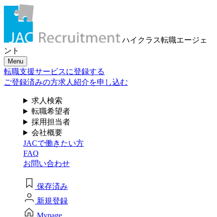
メール認証とは？
求人検索・転職事例
はじめに、
あなたが活かしたい
メール認証は当社サービスを利用される方が登録された
ハイクラス転職
エージェ
メールアドレスがご本人のもので受信可能であることを
「ご経験業種」
を
ント
確認するための仕組みです。 これは主に、なりすまし等
Menu
のセキュリティリスク低減や、サポートにおけるお客様
お選びください
転職支援サービスに登録する
のスムーズな本人認証に役立ちます。お客様が安心して
ジェイ エイ シー リクルートメントをお使いいただくため
ご登録済みの方
求人紹介を申し込む
の大切な認証操作となります。
サービス（人材・ホテル・旅行・教育）
求人検索
個人情報取り扱いおよびサービス利用規約
転職希望者
商社
採用担当者
会社概要
JACで働きたい方
流通（EC・運輸・小売）
FAQ
お問い合わせ
消費財（食品・アパレル・トイレタリー）
閉じる
保存済み
マスコミ（広告・制作）
新規登録
建設・不動産
Mypage