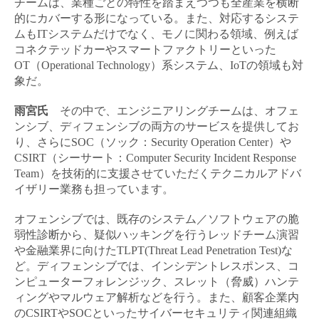
チームは、業種ごとの特性を踏まえつつも全産業を横断
的にカバーする形になっている。また、対応するシステ
ムもITシステムだけでなく、モノに関わる領域、例えば
コネクテッドカーやスマートファクトリーといった
OT（Operational Technology）系システム、IoTの領域も対
象だ。
雨宮氏
その中で、エンジニアリングチームは、オフェ
ンシブ、ディフェンシブの両方のサービスを提供してお
り、さらにSOC（ソック：Security Operation Center）や
CSIRT（シーサート：Computer Security Incident Response
Team）を技術的に支援させていただくテクニカルアドバ
イザリー業務も担っています。
オフェンシブでは、既存のシステム／ソフトウェアの脆
弱性診断から、疑似ハッキングを行うレッドチーム演習
や金融業界に向けたTLPT(Threat Lead Penetration Test)な
ど。ディフェンシブでは、インシデントレスポンス、コ
ンピューターフォレンジック、スレット（脅威）ハンテ
ィングやマルウェア解析などを行う。また、顧客企業内
のCSIRTやSOCといったサイバーセキュリティ関連組織