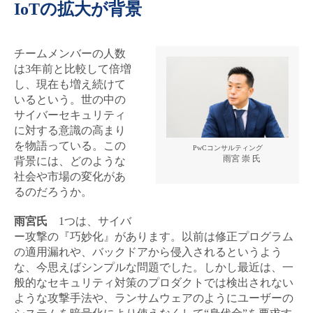
IoTの拡大が背景
チームメンバーの人数
は3年前と比較して倍増
し、現在も増え続けて
いるという。世の中の
サイバーセキュリティ
に対する意識の高まり
を物語っている。この
PwCコンサルティング
雨宮 崇 氏
背景には、どのような
社会や市場の変化があ
るのだろうか。
雨宮氏
1つは、サイバ
ー攻撃の『巧妙化』があります。以前は修正プログラム
の適用漏れや、バックドアから侵入されるというよう
な、今思えばシンプルな問題でした。しかし最近は、一
般的なセキュリティ対策のプロダクトでは検出されない
ような攻撃手法や、ランサムウェアのようにユーザーの