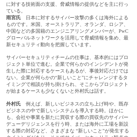
に対する技術面の支援、脅威情報の提供などを主に行っ
ている。
雨宮氏
日本に対するサイバー攻撃の多くは海外による
ものです。米国、オーストラリア、オランダ、ロシア、
中国などの多国籍のエンジニアリングメンバーが、PwC
グローバルネットワークを活用して脅威情報を集め、最
新セキュリティ動向を把握しています。
サイバーセキュリティチームの仕事は、基本的にはプロ
ジェクト単位で進む。企業で何らかのインシデントが発
生した際に対応するケースもあるが、事後対応だけでは
ない。企業が何らかの“新しいこと”にチャレンジするタ
イミングで相談が持ち掛けられ、そこからプロジェクト
が始まるケースも少なくないと外村氏は話す。
外村氏
例えば、新しいビジネスの立ち上げ時や、既存
ビジネスの中で新しいシステムを導入する時。ほかに
も、会社や事業を新たに買収する際の買収先のサイバー
デューデリジェンスを行う時、または海外に工場を新設
する際の対応など、さまざまな “新しいこと”が発生する