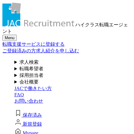
メール認証とは？
求人検索・転職事例
はじめに、
あなたが活かしたい
メール認証は当社サービスを利用される方が登録された
ハイクラス転職
エージェ
メールアドレスがご本人のもので受信可能であることを
「ご経験業種」
を
ント
確認するための仕組みです。 これは主に、なりすまし等
Menu
のセキュリティリスク低減や、サポートにおけるお客様
お選びください
転職支援サービスに登録する
のスムーズな本人認証に役立ちます。お客様が安心して
ジェイ エイ シー リクルートメントをお使いいただくため
ご登録済みの方
求人紹介を申し込む
の大切な認証操作となります。
サービス（人材・ホテル・旅行・教育）
求人検索
個人情報取り扱いおよびサービス利用規約
転職希望者
商社
採用担当者
会社概要
JACで働きたい方
流通（EC・運輸・小売）
FAQ
お問い合わせ
消費財（食品・アパレル・トイレタリー）
閉じる
保存済み
マスコミ（広告・制作）
新規登録
建設・不動産
Mypage