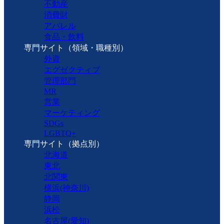
不動産
消費財
アパレル
食品・飲料
専門サイト（領域・職種別）
外資
エグゼクティブ
管理部門
MR
営業
マーケティング
SDGs
LGBTQ+
専門サイト（拠点別）
北海道
東北
北関東
横浜(神奈川)
静岡
浜松
名古屋(愛知)