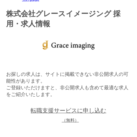
金融（銀行・証券・保険・投資）
株式会社グレースイメージング 採
用・求人情報
コンサルティング・シンクタンク・事務所
IT・通信
WEB（デジタル・メディア・ゲーム）
電気・電機
お探しの求人は、サイトに掲載できない非公開求人の可
コンピュータハード・周辺機器
能性があります。
ご登録いただけますと、非公開求人も含めて最適な求人
半導体
をご紹介いたします。
機械・装置
転職支援サービスに申し込む
自動車・部品
（無料）
化学