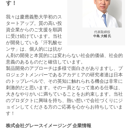
す！
我々は慶應義塾大学初のス
タートアップ。質の高い投
資企業からのご支援を順調
代表取締役
に受け続けています。当社
中島 大輔 氏
が開発している「汗乳酸セ
ンサ」は、個人的には抗が
ん剤の開発と本質的には変わらない社会的価値、社会的
意義のあるものだと確信しています。
製品開発のアプローチは多様で面白さがありますし、プ
ロジェクトメンバーであるアカデミアの研究者達は日本
のトップレベルで、その英知に触れられる機会は非常に
刺激的だと思います。その一員となって進める仕事は、
大きなやりがいに満ちていることをお約束します。当社
のプロダクトに興味を持ち、熱い想いで会社づくりにジ
ョインしてくださる方のご応募を心からお待ちしていま
す！
株式会社グレースイメージング 企業情報