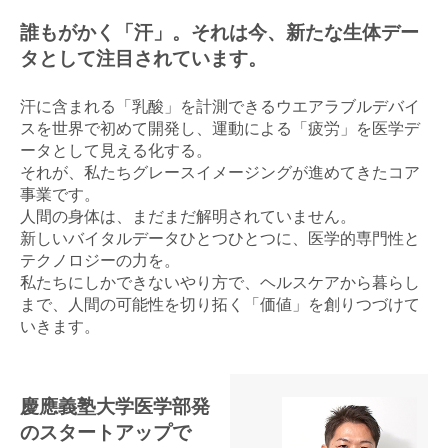
誰もがかく「汗」。それは今、新たな生体デー
金属・素材
タとして注目されています。
エネルギー・プラント
汗に含まれる「乳酸」を計測できるウエアラブルデバイ
メディカル（医薬品・CRO・医療機器）
スを世界で初めて開発し、運動による「疲労」を医学デ
ータとして見える化する。
医療・介護・福祉
それが、私たちグレースイメージングが進めてきたコア
事業です。
その他
人間の身体は、まだまだ解明されていません。
新しいバイタルデータひとつひとつに、医学的専門性と
テクノロジーの力を。
私たちにしかできないやり方で、ヘルスケアから暮らし
次へ
（ご経験職種を選択）
まで、人間の可能性を切り拓く「価値」を創りつづけて
いきます。
慶應義塾大学医学部発
のスタートアップで