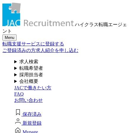
メール認証とは？
求人検索・転職事例
はじめに、
あなたが活かしたい
メール認証は当社サービスを利用される方が登録された
ハイクラス転職
エージェ
メールアドレスがご本人のもので受信可能であることを
「ご経験業種」
を
ント
確認するための仕組みです。 これは主に、なりすまし等
Menu
のセキュリティリスク低減や、サポートにおけるお客様
お選びください
転職支援サービスに登録する
のスムーズな本人認証に役立ちます。お客様が安心して
ジェイ エイ シー リクルートメントをお使いいただくため
ご登録済みの方
求人紹介を申し込む
の大切な認証操作となります。
サービス（人材・ホテル・旅行・教育）
求人検索
個人情報取り扱いおよびサービス利用規約
転職希望者
商社
採用担当者
会社概要
JACで働きたい方
流通（EC・運輸・小売）
FAQ
お問い合わせ
消費財（食品・アパレル・トイレタリー）
閉じる
保存済み
マスコミ（広告・制作）
新規登録
建設・不動産
Mypage