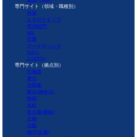
専門サイト（領域・職種別）
外資
エグゼクティブ
管理部門
MR
営業
マーケティング
SDGs
LGBTQ+
専門サイト（拠点別）
北海道
東北
北関東
横浜(神奈川)
静岡
浜松
名古屋(愛知)
京都
大阪
神戸(兵庫)