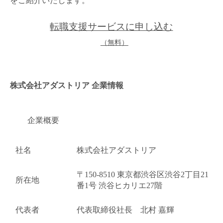
をご紹介いたします。
金属・素材
転職支援サービスに申し込む
エネルギー・プラント
（無料）
メディカル（医薬品・CRO・医療機器）
医療・介護・福祉
株式会社アダストリア 企業情報
その他
企業概要
次へ
（ご経験職種を選択）
社名
株式会社アダストリア
〒150-8510 東京都渋谷区渋谷2丁目21
所在地
番1号 渋谷ヒカリエ27階
代表者
代表取締役社長 北村 嘉輝