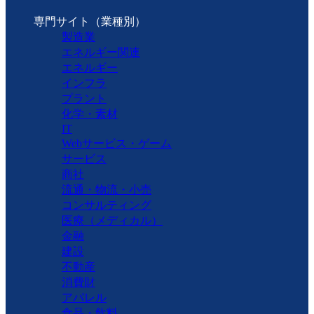
専門サイト（業種別）
製造業
エネルギー関連
エネルギー
インフラ
プラント
化学・素材
IT
Webサービス・ゲーム
サービス
商社
流通・物流・小売
コンサルティング
医療（メディカル）
金融
建設
不動産
消費財
アパレル
食品・飲料