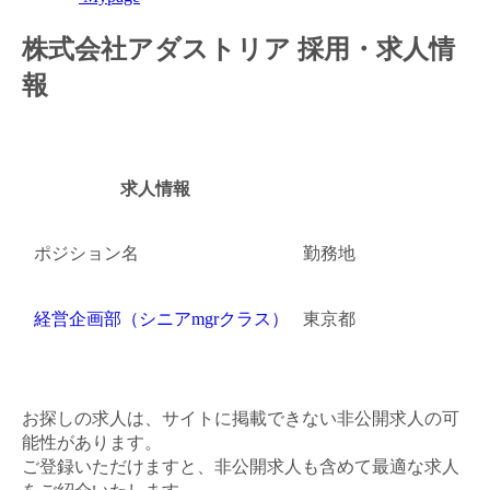
金融（銀行・証券・保険・投資）
株式会社アダストリア 採用・求人情
報
コンサルティング・シンクタンク・事務所
IT・通信
WEB（デジタル・メディア・ゲーム）
求人情報
電気・電機
ポジション名
勤務地
コンピュータハード・周辺機器
経営企画部（シニアmgrクラス）
東京都
半導体
機械・装置
お探しの求人は、サイトに掲載できない非公開求人の可
自動車・部品
能性があります。
ご登録いただけますと、非公開求人も含めて最適な求人
化学