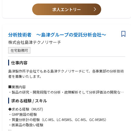
務に生かす意欲のある方のご応募を歓迎します。
rams, ensuring brand integrity and accreditation compliance.
• Support the adoption of hybrid audit delivery models and other innov
求人エントリー
ative practices to enhance efficiency and client satisfaction.
• Deliver audits personally, when required, to support business needs.
■Key Performance Indicators:
分析技術者 ～島津グループの受託分析会社～
•Achievement of individual and team PDRs and KPIs.
•Delivery of man-days vs budget.
株式会社島津テクノリサーチ
•Sector revenue, profit margin, and client satisfaction targets met.
在宅勤務可
•Auditor utilization, workforce balance, and cost efficiency achieved.
•Client attrition rate maintained within agreed thresholds.
•Compliance with accreditation requirements and operational excellence
仕事内容
standards.
島津製作所子会社でもある島津テクノリサーチにて、各事業部の分析技術
者を募集いたします。
■業務内容
・製品の研究・開発段階での分析・故障解析そして分析評価法の開発など
機器分析業務、顧客への報告書作成。
求める経験 / スキル
■事業内容
◆求める経験（MUST)
【環境事業部】
・GMP施設の経験
ダイオキシン、PCB、POPs、放射性物質、未規制化学物質、PFASなどの
・質量分析計の経験（LC-MS、LC-MSMS、GC-MS、GC-MSMS）
「環境汚染物質の分析」、焼却炉解体に伴う調査、土壌汚染、海洋プラス
・医薬品の取扱い経験
チック汚染、塗膜中の有害物質調査などの「環境対策に関する分析」