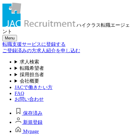
ハイクラス転職
エージェ
ント
Menu
転職支援サービスに登録する
ご登録済みの方
求人紹介を申し込む
求人検索
転職希望者
採用担当者
会社概要
JACで働きたい方
FAQ
お問い合わせ
保存済み
新規登録
Mypage