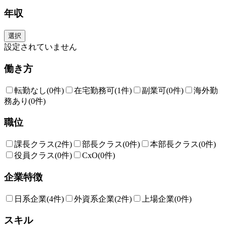
年収
選択
設定されていません
働き方
転勤なし
(0件)
在宅勤務可
(1件)
副業可
(0件)
海外勤
務あり
(0件)
職位
課長クラス
(2件)
部長クラス
(0件)
本部長クラス
(0件)
役員クラス
(0件)
CxO
(0件)
企業特徴
日系企業
(4件)
外資系企業
(2件)
上場企業
(0件)
スキル