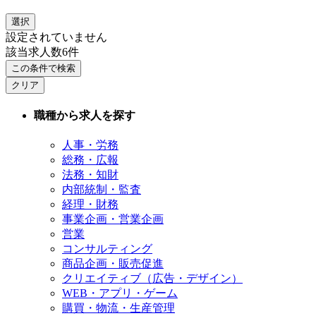
選択
設定されていません
該当求人数
6
件
この条件で検索
クリア
職種から求人を探す
人事・労務
総務・広報
法務・知財
内部統制・監査
経理・財務
事業企画・営業企画
営業
コンサルティング
商品企画・販売促進
クリエイティブ（広告・デザイン）
WEB・アプリ・ゲーム
購買・物流・生産管理