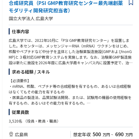
合成研究員（PSI GMP教育研究センター最先端創薬
ditation standards and BSI requirements.
• Assessor Development and External Resources Management: Recruit, tra
モダリティ開発研究担当者）
in, coach, and develop internal auditors and external resources (ERs), en
国立大学法人 広島大学
suring timely qualification, continuous professional development, and p
erformance improvement, in collaboration with Sector Managers.
• Oversee workforce planning and management, including overtime redu
仕事内容
ction, well-being initiatives, and achievement of budget and MOP target
広島大学では、2022年10月に「PSI GMP教育研究センター」を設置しま
s.
した。本センターは、メッセンジャーRNA（mRNA）ワクチンをはじめ、
• Manage annual budget delivery and cost control, including expenses rel
核酸やペプチドなど中分子を主体とした治験薬製造施設(GMPおよびnonG
ated to accreditation acquisition and maintenance.
MP)と３極対応GMP教育システムを実施します。なお、治験薬GMP製造施
• Ensure timely training, qualification renewal (QR, Re-QR), and continuo
設は新たに施設を2026年度に広島大学霞キャンパス内に設置予定で、治験
us improvement of auditor competency.
薬GMP製造（原薬製造、製剤化）はPSI Biologics株式会社で行い、本セン
• Handle client complaints, incidents, and dissatisfaction cases, ensuring
求める経験 / スキル
ターと密に連携して実施していきます。PSI Biologics株式会社は、治験薬
effective resolution and corrective actions.
GMP製造実施に先行して、2024年11月に創設し、広島大学霞キャンパス
【必須要件】
• Monitor resource gaps, secure new auditors/certifiers, and provide train
内の研究施設でワクチンや中分子医薬品のnonGMP製造、CMC開発などの
・mRNA、核酸、ペプチド等の合成経験を有するもの、あるいは合成経験
ing or mentoring to enhance competence and multi-skilling.
サービスを開始しています。
はなくてもその能力を有するもの
• Oversee PDR setting, KPI evaluation, VOC and Driving Force manageme
・医薬品の製造法、品質試験法開発、または、試験用の機器の使用経験を
nt for auditors and staff.
【業務内容】
有するもの、あるいはその能力を有するもの。
• New Product Development and Customized Audit Solutions: Manage a
・mRNA, ペプチド, 核酸など中分子医薬品の品質管理試験方法の研究開発
nd coordinate the development and launch of new products and custo
従業員数
・mRNA, ペプチド, 核酸など中分子医薬品原薬の製造補助
【歓迎要件】
mized audit solutions, including scheme registration, documentation, tr
・その他、本センターの共通業務等
・博士の学位を有する者（採用予定日までに博士号を取得する見込みであ
aining, and accreditation approvals, working closely with Sales, Technic
3,520名
（役員・教員・職員）
る者も含む）、ポスドク経験者又はそれらに相当する研究能力・研究実績
al, and Compliance functions.
を有するもの。
• Drive operational excellence initiatives, including systematic procedure
500
690
広島県
想定年収
万円
~
万円
・博士の学位を有していない方でも、企業等での実務経験を本センター業
s, internal audits, awareness training, and continuous improvement prog