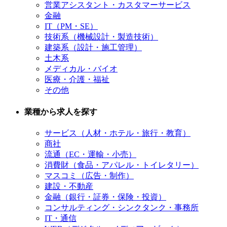
営業アシスタント・カスタマーサービス
金融
IT（PM・SE）
技術系（機械設計・製造技術）
建築系（設計・施工管理）
土木系
メディカル・バイオ
医療・介護・福祉
その他
業種から求人を探す
サービス（人材・ホテル・旅行・教育）
商社
流通（EC・運輸・小売）
消費財（食品・アパレル・トイレタリー）
マスコミ（広告・制作）
建設・不動産
金融（銀行・証券・保険・投資）
コンサルティング・シンクタンク・事務所
IT・通信