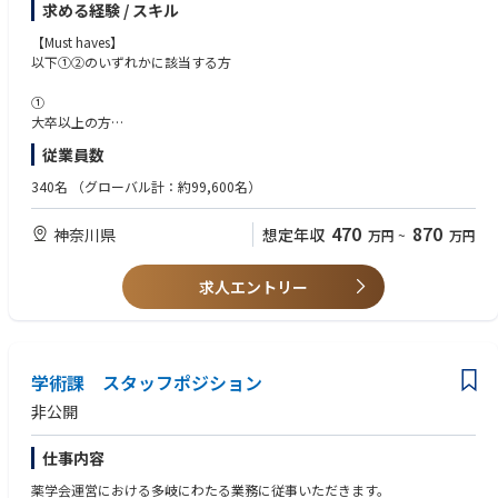
求める経験 / スキル
きます。
【Must haves】
・審査活動全般
以下①②のいずれかに該当する方
・審査計画書の策定
・審査報告書の策定
①
・医療機器認証に係る研修の開発及び研修講師
大卒以上の方
・審査業務についてのサポート業務（マニュアル等の作成、審査員への教
4年以上、医療機器の製造業者又は試験機関に所属していらっしゃる方
従業員数
育、対応、他）
2年以上、能動医療機器の設計開発、品質保証、生産技術など製造に基づ
・関連規格等に関する情報収集
く品質に係る業務の経験をお持ちの方
340名
（グローバル計：約99,600名）
これまでのご経験を活かして社会に貢献したい、一生涯使える資格を取得
②
470
870
神奈川県
想定年収
万円
~
万円
したいという方のご応募をお待ちしております
大卒以上の方
4年以上、医療機器の製造業者又は試験機関に所属していらっしゃる方
■ポジションについて
2年以上、薬機法下における承認或いは認証申請業務の経験をお持ちの方
求人エントリー
医療機器や体外診断用医薬品を日本国内や世界各国の市場に流通させるに
あたり、該当するライセンスの取得や、製品・マネジメントシステムの第
三者認証が必要です。 SGSは、規制当局や認定機関に登録された第三者認
【Nice to haves】
証機関であり、国内外のさまざまな地域で、より有効かつ安全な医療機器
ISO13485の審査員資格をお持ちの方
が使用できるよう認証活動をするリーディングカンパニーです。これまで
学術課 スタッフポジション
の経験を活かし、世界規模で医療機器業界に貢献したいという方の応募を
非公開
お待ちしております。
仕事内容
・審査員業務は定年後も一生続けることができる仕事です。
・未経験でも審査員資格取得から主任審査員になるまで完全にサポート致
薬学会運営における多岐にわたる業務に従事いただきます。
します。ご経験によりますが資格をお持ちでない方で入社から６ヶ月～１