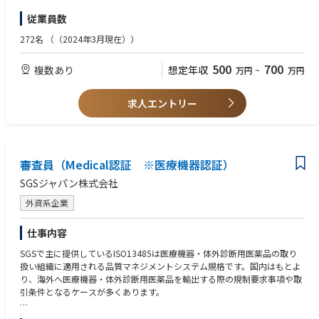
◆求める経験（WANT)
従業員数
【試験解析事業部】
・理系学部卒
材料試験、表面観察、有機分析、無機分析、物性測定、構造解析、異物分
・計測機器の取り扱い、分析部門の経験がある方
272名
（（2024年3月現在））
析、におい・香りの評価、グリーン調達などの規制対応、製品の不具合調
査
500
700
複数あり
想定年収
万円
~
万円
事業対象業界：自動車業界、半導体業界、化学業界等
【医薬ライフサイエンス事業部】
求人エントリー
医薬品製造に関する測定、バイオアナリシス、CMC関連試験、抗体医薬
品・タンパク製剤の分析などを行う「医薬品の受託試験」
医療機器に関する評価試験、オミクス、バイオマーカー探索・スクリーニ
ング、再生医療分野での試験など「ライフサイエンスに関する分析」
事業対象先：メーカーの研究所、大学の研究室等
審査員（Medical認証 ※医療機器認証）
SGSジャパン株式会社
外資系企業
仕事内容
SGSで主に提供しているISO13485は医療機器・体外診断用医薬品の取り
扱い組織に適用される品質マネジメントシステム規格です。国内はもとよ
り、海外へ医療機器・体外診断用医薬品を輸出する際の規制要求事項や取
引条件となるケースが多くあります。
入社時後には審査員資格取得を目指し、資格取得後は以下をご担当いただ