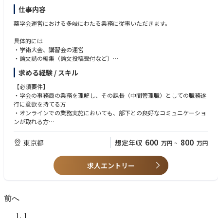
の信頼のおける専門ブランドを通じて専門的なサービスを提供していま
仕事内容
す。
薬学会運営における多岐にわたる業務に従事いただきます。
具体的には
・学術大会、講習会の運営
・論文誌の編集（論文投稿受付など）
・学術冊子の作成、発行
求める経験 / スキル
・セミナーの開催
・理事会運営企画会議資料の作成
【必須要件】
・各委員会運営のサポート、進捗マネジメント
・学会の事務局の業務を理解し、その課長（中間管理職）としての職務遂
・会員管理
行に意欲を持てる方
・オンラインでの業務実施においても、部下との良好なコミュニケーショ
ンが取れる方
・薬学を通して全国の先生をサポートする業務に関心・意欲のある方
・多くの先生方とのコミュニケーションを円滑に取れる方
600
800
東京都
想定年収
万円
~
万円
・責任感を持って仕事を遂行できる方
求人エントリー
【歓迎要件】
・Excelのマクロ（VBA）の業務使用経験がある方歓迎
前へ
1