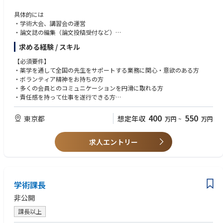
２ヶ月程度で審査員資格を取得している方が多いです。
具体的には
・審査員資格取得まではオフィス出社、テレワーク、オンサイト審査が組
・学術大会、講習会の運営
み合わさったOJTを行います。審査員資格取得まではオフィス出社がメイ
・論文誌の編集（論文投稿受付など）
ンになりますが、状況に応じてテレワークも可能です。(地方の方は出張ベ
・学会誌の作成、発行
ースでのオフィス出社です。流動的ではあるが月3～4回、各3～5日程度を
求める経験 / スキル
・セミナーの開催
想定しております。)
・理事会運営企画会議資料の作成
【必須要件】
・資格取得後はお客様先での審査や月1回のオフィス出社以外は、レポー
・各委員会運営のサポート、進捗マネジメント
・薬学を通して全国の先生をサポートする業務に関心・意欲のある方
ト作成等をご自宅で行って頂きます。審査は週３～４日程あり、基本はお
・会員管理
・ボランティア精神をお持ちの方
客様先での審査となる為、出張が多いお仕事です。（日帰り・宿泊を含
・多くの会員とのコミュニケーションを円滑に取れる方
む）但し、土日の移動や審査は基本的にはございません。月曜が移動、火
・責任感を持って仕事を遂行できる方
～金が審査～帰着というパターンが多いです。
【歓迎要件】
■会社概要
400
550
東京都
想定年収
万円
~
万円
・Excelのマクロ（VBA）の業務使用経験がある方歓迎
SGSはスイスジュネーブに本拠を置き、全世界119か国に2,700拠点のオフ
ィス・ラボと99,250人を超えるプロフェッショナルを擁する世界最大の試
求人エントリー
験・検査・認証会社です。145年以上にわたる卓越したサービスの歴史と
スイス企業としての矜持である精密さ、正確さを備え、お客様企業がGlob
al且つ世界最高基準の品質・安全性・コンプライアンスを達成する為の試
験/Testing・検査/Inspection・認証/Certificationサービスを提供していま
す。
学術課長
SGSのTaglineである「When you need to be sure」は、信頼性、完全性、
および信用に対する当社のコミットメントであり、お客様企業の繁栄をお
非公開
約束する私たちの決意の表れです。
課長以上
またSGSの他にもBrightsight、Bluesign、Maine Pointe、Nutrasourceなど