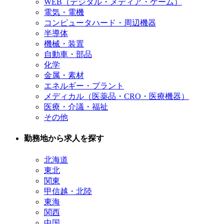
WEB（デジタル・メディア・ゲーム）
電気・電機
コンピュータハード・周辺機器
半導体
機械・装置
自動車・部品
化学
金属・素材
エネルギー・プラント
メディカル（医薬品・CRO・医療機器）
医療・介議・福祉
その他
勤務地から求人を探す
北海道
東北
関東
甲信越・北陸
東海
関西
中国