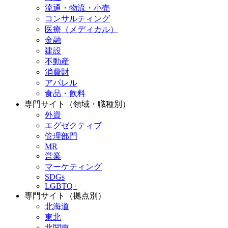
流通・物流・小売
コンサルティング
医療（メディカル）
金融
建設
不動産
消費財
アパレル
食品・飲料
専門サイト（領域・職種別）
外資
エグゼクティブ
管理部門
MR
営業
マーケティング
SDGs
LGBTQ+
専門サイト（拠点別）
北海道
東北
北関東