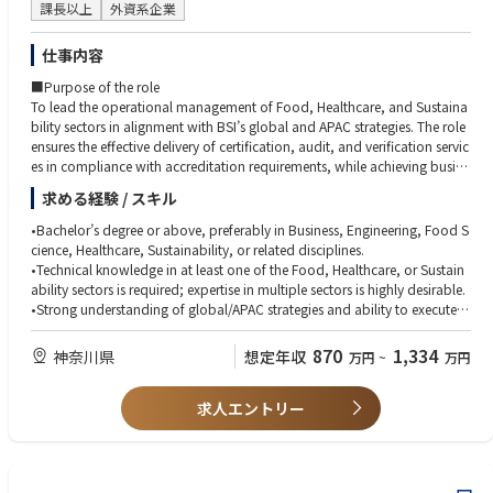
課長以上
外資系企業
仕事内容
■Purpose of the role
To lead the operational management of Food, Healthcare, and Sustaina
bility sectors in alignment with BSI’s global and APAC strategies. The role
ensures the effective delivery of certification, audit, and verification servic
es in compliance with accreditation requirements, while achieving busine
ss targets such as revenue, profitability, and client satisfaction. The Opera
求める経験 / スキル
tion Manager will secure, develop, and manage auditor resources, imple
ment operational excellence, and contribute to the growth, resilience, an
•Bachelor’s degree or above, preferably in Business, Engineering, Food S
d reputation of BSI Japan.
cience, Healthcare, Sustainability, or related disciplines.
•Technical knowledge in at least one of the Food, Healthcare, or Sustain
■Responsibilities & Accountabilities
ability sectors is required; expertise in multiple sectors is highly desirable.
The role is responsible for the following in the product portfolio of Foo
•Strong understanding of global/APAC strategies and ability to execute w
d, Healthcare, and Sustainability
ithin the Japan market.
• Lead the formulation and execution of operational strategies in collab
•Extensive experience in certification/audit operations and accreditation
870
1,334
神奈川県
想定年収
万円
~
万円
oration with Sales, aligned with global, APAC, and Japan business plans
management.
and KPIs.
•Proven track record in managing business processes, KPIs, and financial
• Achieve planned delivery man-days against budget by optimizing reso
求人エントリー
performance.
urce allocation, managing CAV and RAV postponements, and monitorin
•International business experience preferred.
g client attrition and cost efficiency.
• Ensure audits and verifications (certification, surveillance, recertificatio
n, special audits, verifications) are delivered in full compliance with accre