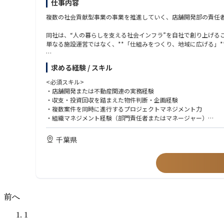
仕事内容
複数の社会貢献型事業の事業を推進していく、店舗開発部の責任
同社は、“人の暮らしを支える社会インフラ”を自社で創り上げる
単なる施設運営ではなく、**「仕組みをつくり、地域に広げる」*
<業務ミッション>
求める経験 / スキル
利益を見込める物件を、早く・安く仕入れ、安定的に運用できる
<店舗開発の主な業務内容>
<必須スキル>
① 新規出店・改良計画に基づく物件確保
・店舗開発または不動産関連の実務経験
新規出店戦略に基づく物件探索・選定
・収支・投資回収を踏まえた物件判断・企画経験
不動産購入・賃貸借契約・売却に関する判断および交渉
・複数案件を同時に進行するプロジェクトマネジメント力
不動産会社・オーナー・金融機関との折衝
・組織マネジメント経験（部門責任者またはマネージャー）
事業採算性（投資回収・利回り等）の検証・判断
・社内外関係者との調整・交渉力
千葉県
② 店舗の設計・施工・施工管理
<経験>
店舗（施設）の設計・施工方針の策定
・チェーン展開・多店舗展開企業での店舗開発経験
設計会社・施工会社の選定、コントロール
・設計・施工の標準化、コスト削減の仕組みづくり経験
コスト・品質・工期の管理
・部門責任者・マネージャーとしての組織マネジメント経験
各事業部と連携した現場要件の整理・反映
・福祉・医療・介護・サービス業界での店舗開発経験
・千葉・埼玉・東京・神奈川の地の利がある人
前へ
③ 店舗施工の標準化・仕組み化
出店・施工に関する業務フローの構築・改善
<求める人物像>
1
設計・施工仕様の標準化によるコスト削減・スピード向上
・千葉・埼玉・東京・神奈川の地の利がある人
複数拠点展開を見据えた再現性ある出店モデルの確立