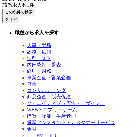
該当求人数
1
件
この条件で検索
クリア
職種から求人を探す
人事・労務
総務・広報
法務・知財
内部統制・監査
経理・財務
事業企画・営業企画
営業
コンサルティング
商品企画・販売促進
クリエイティブ（広告・デザイン）
WEB・アプリ・ゲーム
購買・物流・生産管理
営業アシスタント・カスタマーサービス
金融
IT（PM・SE）