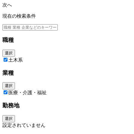
・スピードと合理性を重視しながらも品質を担保できる方
次へ
・仕組み化・標準化にやりがいを感じる方
④ マネジメント・経営連携
・事業成長の基盤づくりに主体的に関わりたい方
現在の検索条件
店舗開発部メンバーのマネジメント・育成
経営陣・事業責任者との連携による出店計画策定
中長期の出店戦略・投資計画への参画
職種
選択
土木系
業種
選択
医療・介護・福祉
勤務地
選択
設定されていません