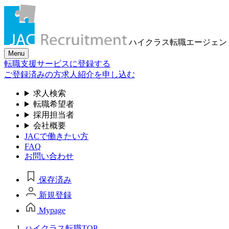
ハイクラス転職
エージェン
Menu
転職支援サービスに登録する
ご登録済みの方
求人紹介を申し込む
求人検索
転職希望者
採用担当者
会社概要
JACで働きたい方
FAQ
お問い合わせ
保存済み
新規登録
Mypage
ハイクラス転職TOP