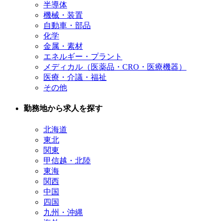
半導体
機械・装置
自動車・部品
化学
金属・素材
エネルギー・プラント
メディカル（医薬品・CRO・医療機器）
医療・介議・福祉
その他
勤務地から求人を探す
北海道
東北
関東
甲信越・北陸
東海
関西
中国
四国
九州・沖縄