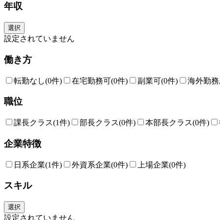
年収
選択
設定されていません
働き方
転勤なし
(0件)
在宅勤務可
(0件)
副業可
(0件)
海外勤務
職位
課長クラス
(1件)
部長クラス
(0件)
本部長クラス
(0件)
企業特徴
日系企業
(1件)
外資系企業
(0件)
上場企業
(0件)
スキル
選択
設定されていません