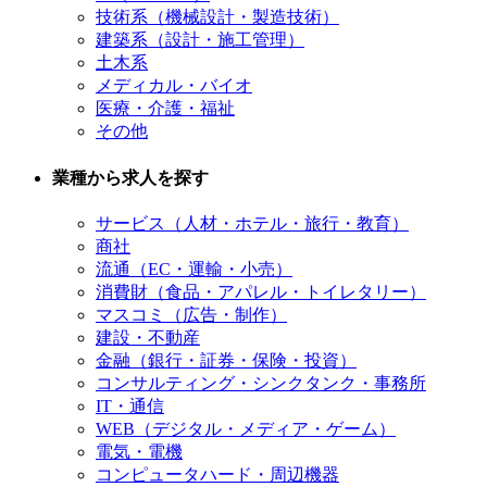
技術系（機械設計・製造技術）
建築系（設計・施工管理）
土木系
メディカル・バイオ
医療・介護・福祉
その他
業種から求人を探す
サービス（人材・ホテル・旅行・教育）
商社
流通（EC・運輸・小売）
消費財（食品・アパレル・トイレタリー）
マスコミ（広告・制作）
建設・不動産
金融（銀行・証券・保険・投資）
コンサルティング・シンクタンク・事務所
IT・通信
WEB（デジタル・メディア・ゲーム）
電気・電機
コンピュータハード・周辺機器