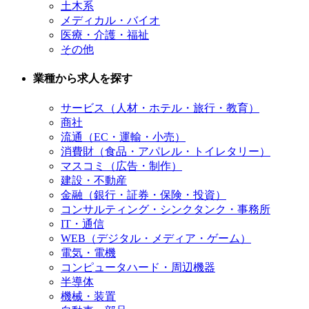
土木系
メディカル・バイオ
医療・介護・福祉
その他
業種から求人を探す
サービス（人材・ホテル・旅行・教育）
商社
流通（EC・運輸・小売）
消費財（食品・アパレル・トイレタリー）
マスコミ（広告・制作）
建設・不動産
金融（銀行・証券・保険・投資）
コンサルティング・シンクタンク・事務所
IT・通信
WEB（デジタル・メディア・ゲーム）
電気・電機
コンピュータハード・周辺機器
半導体
機械・装置