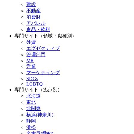
建設
不動産
消費財
アパレル
食品・飲料
専門サイト（領域・職種別）
外資
エグゼクティブ
管理部門
MR
営業
マーケティング
SDGs
LGBTQ+
専門サイト（拠点別）
北海道
東北
北関東
横浜(神奈川)
静岡
浜松
名古屋(愛知)