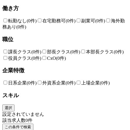
働き方
転勤なし
(0件)
在宅勤務可
(0件)
副業可
(0件)
海外勤
務あり
(0件)
職位
課長クラス
(0件)
部長クラス
(0件)
本部長クラス
(0件)
役員クラス
(0件)
CxO
(0件)
企業特徴
日系企業
(0件)
外資系企業
(0件)
上場企業
(0件)
スキル
選択
設定されていません
該当求人数
0
件
この条件で検索