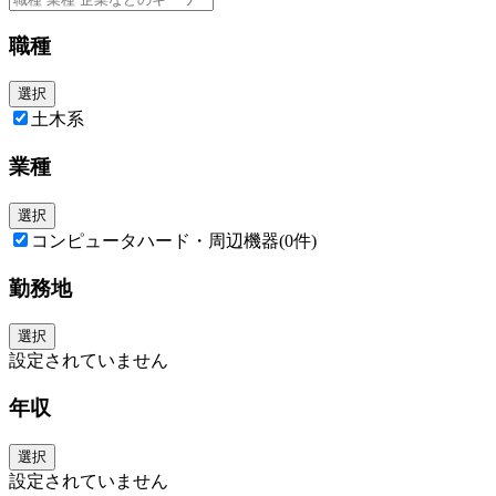
職種
選択
土木系
業種
選択
コンピュータハード・周辺機器
(0件)
勤務地
選択
設定されていません
年収
選択
設定されていません