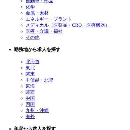
自動車・部品
化学
金属・素材
エネルギー・プラント
メディカル（医薬品・CRO・医療機器）
医療・介議・福祉
その他
勤務地から求人を探す
北海道
東北
関東
甲信越・北陸
東海
関西
中国
四国
九州・沖縄
海外
年収から求人を探す