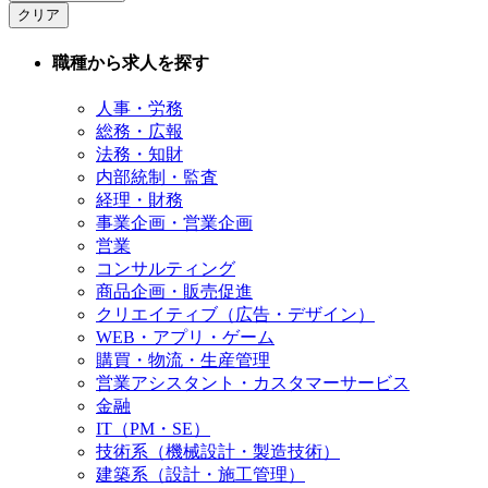
クリア
職種から求人を探す
人事・労務
総務・広報
法務・知財
内部統制・監査
経理・財務
事業企画・営業企画
営業
コンサルティング
商品企画・販売促進
クリエイティブ（広告・デザイン）
WEB・アプリ・ゲーム
購買・物流・生産管理
営業アシスタント・カスタマーサービス
金融
IT（PM・SE）
技術系（機械設計・製造技術）
建築系（設計・施工管理）