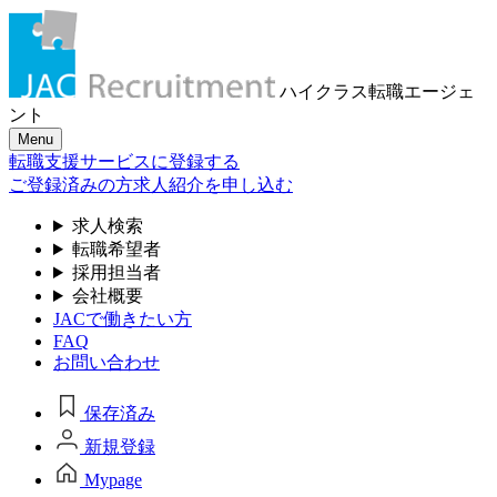
ハイクラス転職
エージェ
ント
Menu
転職支援サービスに登録する
ご登録済みの方
求人紹介を申し込む
求人検索
転職希望者
採用担当者
会社概要
JACで働きたい方
FAQ
お問い合わせ
保存済み
新規登録
Mypage