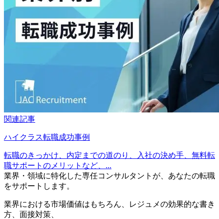
関連記事
ハイクラス転職成功事例
転職のきっかけ、内定までの道のり、入社の決め手、無料転
職サポートのメリットなど、...
業界・領域に特化した
専任コンサルタントが、
あなたの転職
をサポートします。
業界における市場価値
はもちろん、
レジュメの効果的な書き
方
、
面接対策
、