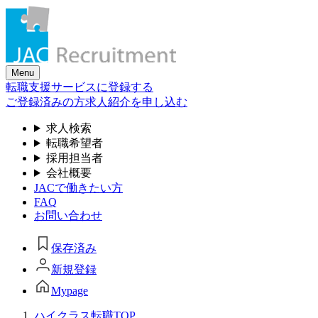
Skip
to
the
content
Menu
転職支援サービスに登録する
ご登録済みの方
求人紹介を申し込む
求人検索
転職希望者
採用担当者
会社概要
JACで働きたい方
FAQ
お問い合わせ
保存済み
新規登録
Mypage
ハイクラス転職TOP