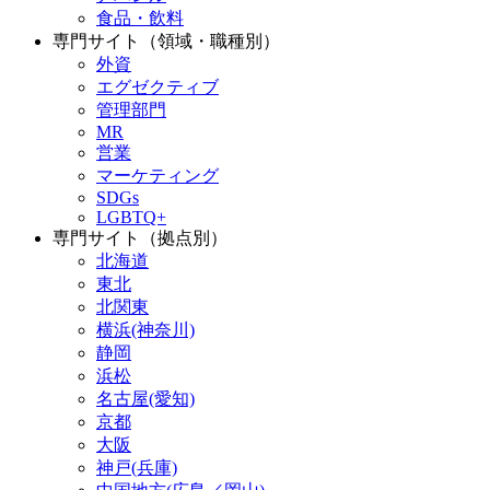
食品・飲料
専門サイト（領域・職種別）
外資
エグゼクティブ
管理部門
MR
営業
マーケティング
SDGs
LGBTQ+
専門サイト（拠点別）
北海道
東北
北関東
横浜(神奈川)
静岡
浜松
名古屋(愛知)
京都
大阪
神戸(兵庫)