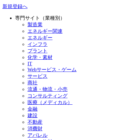
新規登録へ
専門サイト（業種別）
製造業
エネルギー関連
エネルギー
インフラ
プラント
化学・素材
IT
Webサービス・ゲーム
サービス
商社
流通・物流・小売
コンサルティング
医療（メディカル）
金融
建設
不動産
消費財
アパレル