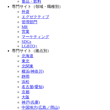
食品・飲料
専門サイト（領域・職種別）
外資
エグゼクティブ
管理部門
MR
営業
マーケティング
SDGs
LGBTQ+
専門サイト（拠点別）
北海道
東北
北関東
横浜(神奈川)
静岡
浜松
名古屋(愛知)
京都
大阪
神戸(兵庫)
中国地方(広島／岡山)