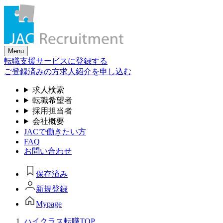
Skip
to
the
content
Menu
転職支援サービスに登録する
ご登録済みの方
求人紹介を申し込む
求人検索
転職希望者
採用担当者
会社概要
JACで働きたい方
FAQ
お問い合わせ
保存済み
新規登録
Mypage
ハイクラス転職TOP