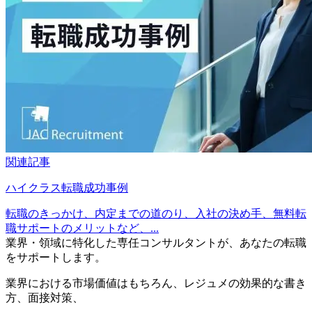
関連記事
ハイクラス転職成功事例
転職のきっかけ、内定までの道のり、入社の決め手、無料転
職サポートのメリットなど、...
業界・領域に特化した
専任コンサルタントが、
あなたの転職
をサポートします。
業界における市場価値
はもちろん、
レジュメの効果的な書き
方
、
面接対策
、