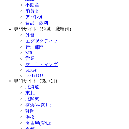
不動産
消費財
アパレル
食品・飲料
専門サイト（領域・職種別）
外資
エグゼクティブ
管理部門
MR
営業
マーケティング
SDGs
LGBTQ+
専門サイト（拠点別）
北海道
東北
北関東
横浜(神奈川)
静岡
浜松
名古屋(愛知)