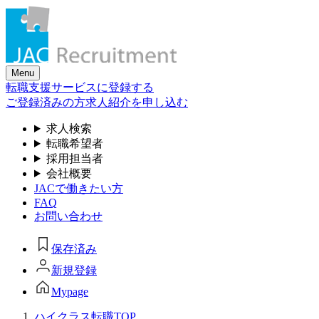
Skip
to
the
content
Menu
転職支援サービスに登録する
ご登録済みの方
求人紹介を申し込む
求人検索
転職希望者
採用担当者
会社概要
JACで働きたい方
FAQ
お問い合わせ
保存済み
新規登録
Mypage
ハイクラス転職TOP