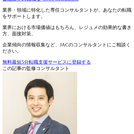
業界・領域に特化した
専任コンサルタントが、
あなたの転職
をサポートします。
業界における市場価値
はもちろん、
レジュメの効果的な書き
方
、
面接対策
、
企業傾向の情報収集
など、
JACのコンサルタントにご相談く
ださい。
無料
最短5分
転職支援サービスに登録する
この記事の監修コンサルタント