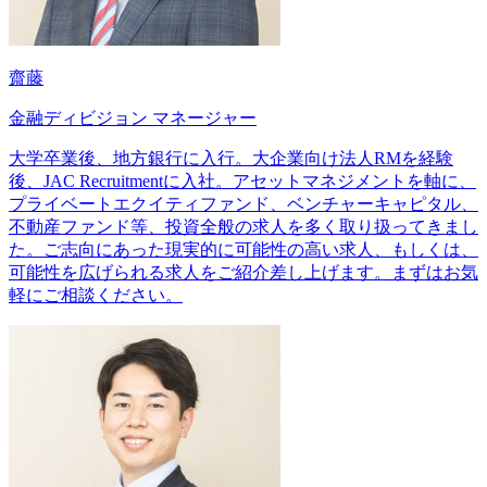
齋藤
金融ディビジョン マネージャー
大学卒業後、地方銀行に入行。大企業向け法人RMを経験
後、JAC Recruitmentに入社。アセットマネジメントを軸に、
プライベートエクイティファンド、ベンチャーキャピタル、
不動産ファンド等、投資全般の求人を多く取り扱ってきまし
た。ご志向にあった現実的に可能性の高い求人、もしくは、
可能性を広げられる求人をご紹介差し上げます。まずはお気
軽にご相談ください。