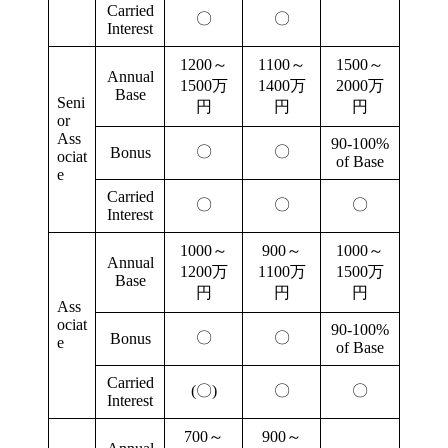
Carried
〇
〇
Interest
1200～
1100～
1500～
Annual
1500万
1400万
2000万
Base
Seni
円
円
円
or
Ass
90-100%
〇
〇
Bonus
ociat
of Base
e
Carried
〇
〇
〇
Interest
1000～
900～
1000～
Annual
1200万
1100万
1500万
Base
円
円
円
Ass
ociat
90-100%
〇
〇
Bonus
e
of Base
Carried
(〇)
〇
〇
Interest
700～
900～