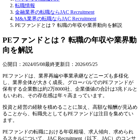
転職情報
金融業界の転職ならJAC Recruitment
M&A業界の転職ならJAC Recruitment
PEファンドとは？ 転職の年収や業界動向を解説
PEファンドとは？ 転職の年収や業界動
向を解説
公開日：
2024/05/08
最終更新日：
2026/05/25
PEファンドは、業界再編や事業承継などニーズも多様化
し、業界全体が大きく成長。グローバルでのPEファンドが
保有する企業数は約2万8000社、企業価値の合計は3兆ドルと
もいわれ、その存在感は年々高まっています。
投資と経営の経験を積めることに加え、高額な報酬が見込め
ることから、転職先としてもPEファンドは注目を集めてい
ます。
PEファンドの転職における年収相場、求人傾向、求められ
るスキルについて、JAC Recruitment（以下、JAC）のコンサ