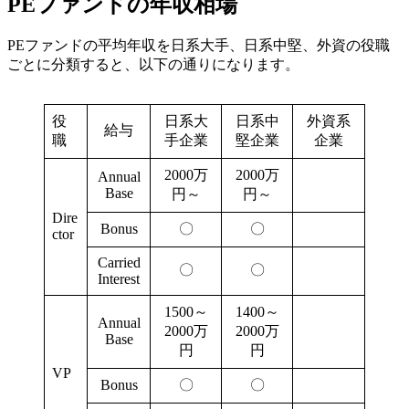
PEファンドの年収相場
PEファンドの平均年収を日系大手、日系中堅、外資の役職
ごとに分類すると、以下の通りになります。
役
日系大
日系中
外資系
給与
職
手企業
堅企業
企業
2000万
2000万
Annual
Base
円～
円～
Dire
Bonus
〇
〇
ctor
Carried
〇
〇
Interest
1500～
1400～
Annual
2000万
2000万
Base
円
円
VP
Bonus
〇
〇