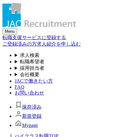
Skip
to
the
content
Menu
転職支援サービスに登録する
ご登録済みの方
求人紹介を申し込む
求人検索
転職希望者
採用担当者
会社概要
JACで働きたい方
FAQ
お問い合わせ
保存済み
新規登録
Mypage
ハイクラス転職TOP