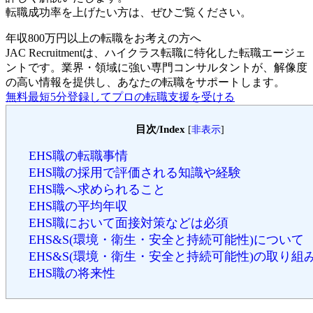
転職成功率を上げたい方は、ぜひご覧ください。
年収800万円以上の転職を
お考えの方へ
JAC Recruitmentは、ハイクラス転職に特化した転職エージェ
ントです。
業界・領域に強い専門コンサルタントが、解像度
の高い情報を提供し、あなたの転職をサポートします。
無料
最短5分
登録してプロの転職支援を受ける
目次/Index
[
非表示
]
EHS職の転職事情
EHS職の採用で評価される知識や経験
EHS職へ求められること
EHS職の平均年収
EHS職において面接対策などは必須
EHS&S(環境・衛生・安全と持続可能性)について
EHS&S(環境・衛生・安全と持続可能性)の取り組
EHS職の将来性