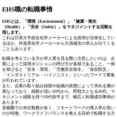
EHS職の転職事情
EHSとは、「環境（Environment）」「健康・衛生
（Health）」「安全（Safety）」をマネジメントする活動を
指します。
これは日系大手総合化学メーカーによる採用が活発化してい
るほか、外資系化学メーカーから欠員補充の求人が出てくる
こともあります。
転職を考えている方が求人票を見る際に注意したいのは、企
業によって採用ポジションの呼び方が多様であること。一例
を挙げると「安全・環境」「労働安全衛生」「保安防災」
「インダストリアル・ハイジニスト」といったワードで募集
が行われています。
また、企業の取り組み段階や組織の状態によって求める層が
異なっており、経験が浅い30代から、即戦力となる40代、マ
ネジメント経験を持つ50代前半まで、幅広く転職成功事例が
あります。
首都圏での本社勤務が多く、リモートワークの導入率が高い
のが特徴。ワークライフバランスを整える目的で転職する方