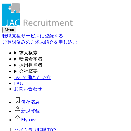
Skip
to
the
content
Menu
転職支援サービスに登録する
ご登録済みの方
求人紹介を申し込む
求人検索
転職希望者
採用担当者
会社概要
JACで働きたい方
FAQ
お問い合わせ
保存済み
新規登録
Mypage
ハイクラス転職TOP