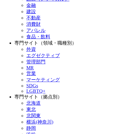
金融
建設
不動産
消費財
アパレル
食品・飲料
専門サイト（領域・職種別）
外資
エグゼクティブ
管理部門
MR
営業
マーケティング
SDGs
LGBTQ+
専門サイト（拠点別）
北海道
東北
北関東
横浜(神奈川)
静岡