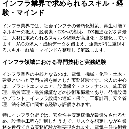
インフラ業界で求められるスキル・経
験・マインド
インフラ業界では、社会インフラの老朽化対策、再生可能エ
ネルギーの拡大、脱炭素・GXへの対応、DX推進などを背景
に、人材に求められるスキルや経験が高度化・多様化してい
ます。JACの求人・成約データを踏まえ、企業が特に重視す
るスキル・経験・マインドを整理して解説します。
インフラ領域における専門技術と実務経験
インフラ業界の中核となるのは、電気・機械・化学・土木・
建築といった専門技術を軸とした実務経験です。求人の中心
は、プラントエンジニア、設備保全・メンテナンス、施工管
理、品質管理・品質保証などの技術系職種であり、発電設備
やプラント、インフラ設備の運転・保全、工事計画、安全管
理、法令対応に関する経験が評価されます。
特にインフラ分野では、安全性や安定稼働が最優先されるた
め、設備や工程を理解したうえで、リスクを想定しながら業
務を遂行できる実務経験が重要視されます。電気主任技術者