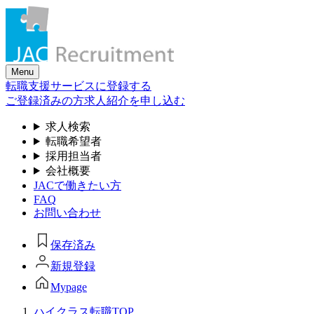
Skip
to
the
content
Menu
転職支援サービスに登録する
ご登録済みの方
求人紹介を申し込む
求人検索
転職希望者
採用担当者
会社概要
JACで働きたい方
FAQ
お問い合わせ
保存済み
新規登録
Mypage
ハイクラス転職TOP