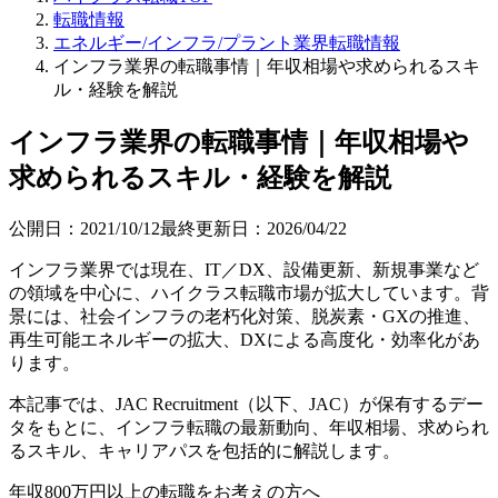
転職情報
エネルギー/インフラ/プラント業界転職情報
インフラ業界の転職事情｜年収相場や求められるスキ
ル・経験を解説
インフラ業界の転職事情｜年収相場や
求められるスキル・経験を解説
公開日：
2021/10/12
最終更新日：
2026/04/22
インフラ業界では現在、IT／DX、設備更新、新規事業など
の領域を中心に、ハイクラス転職市場が拡大しています。背
景には、社会インフラの老朽化対策、脱炭素・GXの推進、
再生可能エネルギーの拡大、DXによる高度化・効率化があ
ります。
本記事では、JAC Recruitment（以下、JAC）が保有するデー
タをもとに、インフラ転職の最新動向、年収相場、求められ
るスキル、キャリアパスを包括的に解説します。
年収800万円以上の転職を
お考えの方へ