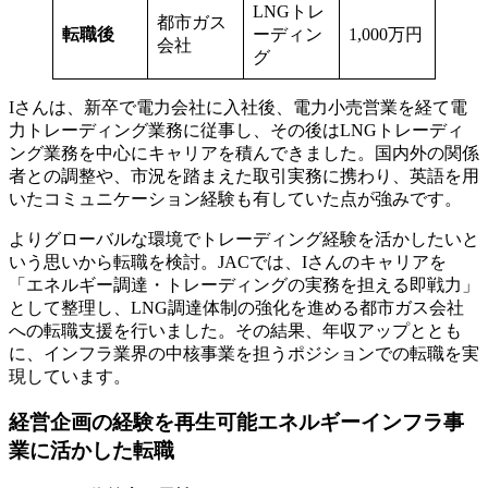
LNGトレ
都市ガス
転職後
ーディン
1,000万円
会社
グ
Iさんは、新卒で電力会社に入社後、電力小売営業を経て電
力トレーディング業務に従事し、その後はLNGトレーディ
ング業務を中心にキャリアを積んできました。国内外の関係
者との調整や、市況を踏まえた取引実務に携わり、英語を用
いたコミュニケーション経験も有していた点が強みです。
よりグローバルな環境でトレーディング経験を活かしたいと
いう思いから転職を検討。JACでは、Iさんのキャリアを
「エネルギー調達・トレーディングの実務を担える即戦力」
として整理し、LNG調達体制の強化を進める都市ガス会社
への転職支援を行いました。その結果、年収アップととも
に、インフラ業界の中核事業を担うポジションでの転職を実
現しています。
経営企画の経験を再生可能エネルギーインフラ事
業に活かした転職