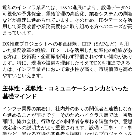
近年のインフラ業界では、DXの進展により、設備データの
可視化や予兆保全、需給管理の高度化、業務システムの刷新
などが急速に進められています。そのため、ITやデータを活
用して業務改善や業務高度化に取り組める方へのニーズが高
まっています。
DX推進プロジェクトへの参画経験、ERP（SAPなど）を用
いた業務改革の経験、ITツールを活用した効率化の経験があ
る方は、技術職・企画職を問わず評価されやすい傾向があり
ます。特に、現場や設備を理解したうえでDXを推進できる
方は、インフラ業界において希少性が高く、市場価値を高め
やすいといえます。
主体性・柔軟性・コミュニケーション力といった
基礎マインド
インフラ業界の業務は、社内外の多くの関係者と連携しなが
ら進めることが前提です。そのためハイクラス層では、複数
部門、協力会社、行政などの関係者を束ねる調整力や、意思
決定者への説明力がより重視されます。設備・工事・IT・事
業など、異なる立場の関係者を調整しながらプロジェクトを