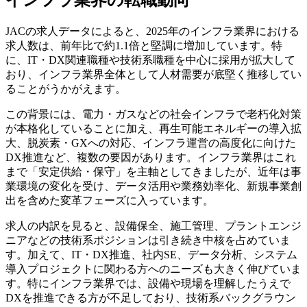
JACの求人データによると、2025年のインフラ業界における
求人数は、前年比で約1.1倍と堅調に増加しています。特
に、IT・DX関連職種や技術系職種を中心に採用が拡大して
おり、インフラ業界全体として人材需要が底堅く推移してい
ることがうかがえます。
この背景には、電力・ガスなどの社会インフラで老朽化対策
が本格化していることに加え、再生可能エネルギーの導入拡
大、脱炭素・GXへの対応、インフラ運営の高度化に向けた
DX推進など、複数の要因があります。インフラ業界はこれ
まで「安定供給・保守」を主軸としてきましたが、近年は事
業環境の変化を受け、データ活用や業務効率化、新規事業創
出を含めた変革フェーズに入っています。
求人の内訳を見ると、設備保全、施工管理、プラントエンジ
ニアなどの技術系ポジションは引き続き中核を占めていま
す。加えて、IT・DX推進、社内SE、データ分析、システム
導入プロジェクトに関わる方へのニーズも大きく伸びていま
す。特にインフラ業界では、設備や現場を理解したうえで
DXを推進できる方が不足しており、技術系バックグラウン