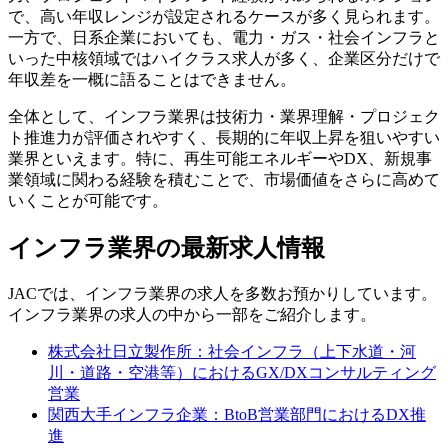
で、高い年収レンジが設定されるケースが多く見られます。
一方で、日系企業においても、電力・ガス・社会インフラと
いった中核領域ではハイクラス求人が多く、企業区分だけで
年収差を一概に語ることはできません。
全体として、インフラ業界は技術力・業界理解・プロジェク
ト推進力が評価されやすく、長期的に年収上昇を狙いやすい
業界といえます。特に、再生可能エネルギーやDX、新規事
業領域に関わる経験を積むことで、市場価値をさらに高めて
いくことが可能です。
インフラ業界の最新求人情報
JACでは、インフラ業界の求人を多数お預かりしています。
インフラ業界の求人の中から一部をご紹介します。
株式会社日立製作所：社会インフラ（上下水道・河
川・道路・空港等）におけるGX/DXコンサルティング
営業
関西大手インフラ企業：BtoB営業部門におけるDX推
進