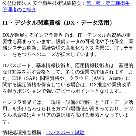
公益財団法人 安全衛生技術試験協会：
第一種・第二種衛生
管理者のご紹介
IT・デジタル関連資格（DX・データ活用）
DXが進展するインフラ業界では、IT・デジタル系資格の重
要性も高まっています。設備データの可視化や予兆保全、業
務システム刷新、需給管理の高度化などを背景に、ITリテラ
シーをもつ方へのニーズが拡大しています。
ITパスポート、基本情報技術者、応用情報技術者は、基礎的
なIT知識を示す資格として、多くの企業で評価されます。ま
た、ERP（SAP）関連資格や、クラウド（AWS、Azure）に
関する認定資格を保有している場合は、DX推進や業務改革
を担うポジションで強いアピールポイントとなります。
インフラ業界では、「現場・設備の理解」と「IT・データ活
用」を掛け合わせられる方の市場価値が高まっており、デジ
タル系資格はキャリアの選択肢を広げる要素となっていま
す。
情報処理推進機構：
ITパスポート試験