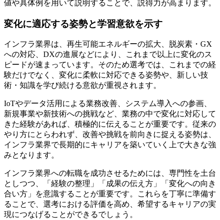
値や具体例を用いて説明することで、説得力が高まります。
変化に適応する姿勢と学習意欲を示す
インフラ業界は、再生可能エネルギーの拡大、脱炭素・GX
への対応、DXの進展などにより、これまで以上に変化のス
ピードが速まっています。そのため選考では、これまでの経
験だけでなく、変化に柔軟に対応できる姿勢や、新しい技
術・知識を学び続ける意欲が重視されます。
IoTやデータ活用による業務改善、システム導入への参画、
新規事業や新技術への挑戦など、業務の中で変化に対応して
きた経験があれば、積極的に伝えることが重要です。従来の
やり方にとらわれず、改善や挑戦を前向きに捉える姿勢は、
インフラ業界で長期的にキャリアを築いていく上で大きな強
みとなります。
インフラ業界への転職を成功させるためには、専門性を土台
としつつ、「経験の整理」「成果の伝え方」「変化への向き
合い方」を意識することが重要です。これらを丁寧に準備す
ることで、選考における評価を高め、希望するキャリアの実
現につなげることができるでしょう。