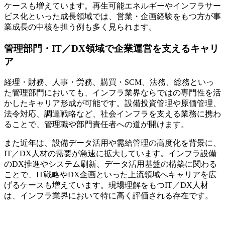
ケースも増えています。再生可能エネルギーやインフラサー
ビス化といった成長領域では、営業・企画経験をもつ方が事
業成長の中核を担う例も多く見られます。
管理部門・IT／DX領域で企業運営を支えるキャリ
ア
経理・財務、人事・労務、購買・SCM、法務、総務といっ
た管理部門においても、インフラ業界ならではの専門性を活
かしたキャリア形成が可能です。設備投資管理や原価管理、
法令対応、調達戦略など、社会インフラを支える業務に携わ
ることで、管理職や部門責任者への道が開けます。
また近年は、設備データ活用や需給管理の高度化を背景に、
IT／DX人材の需要が急速に拡大しています。インフラ設備
のDX推進やシステム刷新、データ活用基盤の構築に関わる
ことで、IT戦略やDX企画といった上流領域へキャリアを広
げるケースも増えています。現場理解をもつIT／DX人材
は、インフラ業界において特に高く評価される存在です。