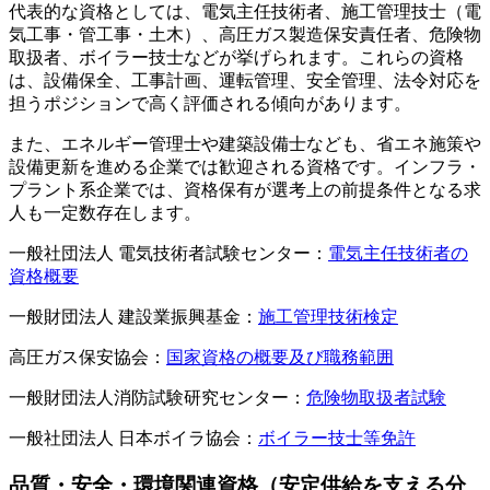
代表的な資格としては、電気主任技術者、施工管理技士（電
気工事・管工事・土木）、高圧ガス製造保安責任者、危険物
取扱者、ボイラー技士などが挙げられます。これらの資格
は、設備保全、工事計画、運転管理、安全管理、法令対応を
担うポジションで高く評価される傾向があります。
また、エネルギー管理士や建築設備士なども、省エネ施策や
設備更新を進める企業では歓迎される資格です。インフラ・
プラント系企業では、資格保有が選考上の前提条件となる求
人も一定数存在します。
一般社団法人 電気技術者試験センター：
電気主任技術者の
資格概要
一般財団法人 建設業振興基金：
施工管理技術検定
高圧ガス保安協会：
国家資格の概要及び職務範囲
一般財団法人消防試験研究センター：
危険物取扱者試験
一般社団法人 日本ボイラ協会：
ボイラー技士等免許
品質・安全・環境関連資格（安定供給を支える分