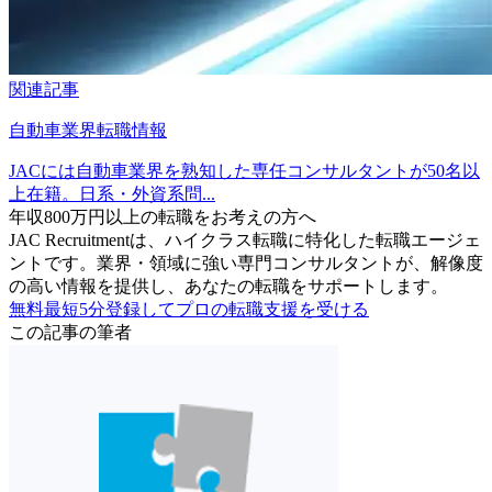
関連記事
自動車業界転職情報
JACには自動車業界を熟知した専任コンサルタントが50名以
上在籍。日系・外資系問...
年収800万円以上の転職を
お考えの方へ
JAC Recruitmentは、ハイクラス転職に特化した転職エージェ
ントです。
業界・領域に強い専門コンサルタントが、解像度
の高い情報を提供し、あなたの転職をサポートします。
無料
最短5分
登録してプロの転職支援を受ける
この記事の筆者