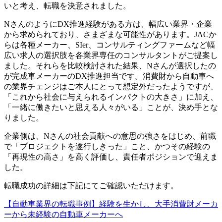
いと考え、転職を決意されました。
NさんのようにDX推進経験がある方は、幅広い業界・企業
から求められており、さまざまな可能性があります。JACか
らは各種メーカー、SIer、コンサルティングファームなど幅
広い求人の選択肢を各業界専任のコンサルタントがご提案し
ました。それらを比較検討された結果、Nさんが選択したの
が完成車メーカーのDX推進担当です。消費財から自動車へ
の業界チェンジはご本人にとって想定外だったようですが、
「これから社会に与えられるインパクトの大きさ」に加え、
「一緒に働きたいと思える人々がいる」ことが、決め手とな
りました。
企業側は、Nさんの社会貢献への意思の強さをはじめ、前職
で「プロジェクトを遂行しきった」こと、かつその経験の
「再現性の高さ」を高く評価し、責任者ポジションで迎えま
した。
転職成功の詳細は下記にてご確認いただけます。
【自動車業界の転職事例】経験を生かし、大手消費財メーカ
ーから未経験の自動車メーカーへ