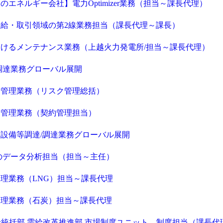
エネルギー会社】電力Optimizer業務（担当～課長代理）
給・取引領域の第2線業務担当（課長代理～課長）
けるメンテナンス業務（上越火力発電所/担当～課長代理）
調達業務グローバル展開
ク管理業務（リスク管理総括）
ク管理業務（契約管理担当）
設備等調達/調達業務グローバル展開
備のデータ分析担当（担当～主任）
理業務（LNG）担当～課長代理
管理業務（石炭）担当～課長代理
需給統括部 需給改革推進部 市場制度ユニット 制度担当（課長代