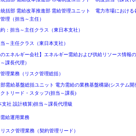
需給統括部 需給改革推進部 需給管理ユニット 電力市場における
ト管理（担当～主任）
契約：担当～主任クラス（東日本支社）
担当～主任クラス（東日本支社）
級のエネルギー会社】エネルギー需給および供給リソース情報
当～課長代理）
求人検索・転職事例
あなたが活かしたい
「ご経
はじめに、
ク管理業務（リスク管理総括）
基盤部需給基盤総括ユニット 電力需給の業務基盤構築(システム開
クトリード・スタッフ(担当～課長)
サービス（人材・ホテル・旅行・教育）
商社
本支社 設計積算)担当～課長代理級
消費財（食品・アパレル・トイレタリー）
マ
用される方が登録されたメールアドレスがご本人のもので受信可能
等のセキュリティリスク低減や、サポートにおけるお客様のスムー
建設・不動産
金融（銀行・証券・保険・投資
の需給運用業務
ートメントをお使いいただくための大切な認証操作となります。
コンサルティング・シンクタンク・事務所
IT
ビス利用規約
けるリスク管理業務（契約管理リード）