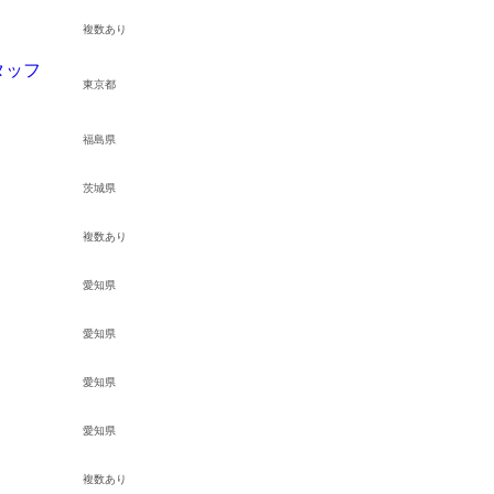
電機
IT（PM・
複数あり
機械・装置
自動車・部品
土木系
タッフ
東京都
次
・介護・福祉
その他
福島県
茨城県
複数あり
愛知県
愛知県
愛知県
愛知県
複数あり