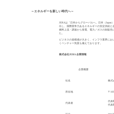
～エネルギーを新しい時代へ～
JERAは「日本からグローバルへ。日本（Jap
出し、国際競争力あるエネルギーの安定供給と
燃料上流・調達から発電、電力／ガスの卸販売
た。
ビジネスの規模感が大きく、インフラ業界にお
くベンチャー気質も備えております。
株式会社JERA 企業情報
企業概要
社名
株式会
所在地
〒1
代表取
代表者
代表