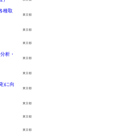
各種取
東京都
東京都
東京都
の分析・
東京都
求人検索・転職事例
験業種」
あな
を
お選びください
次に、
東京都
発)に向
東京都
流通（EC・運輸・小売）
人事・労務
東京都
スコミ（広告・制作）
事業企画・
であることを確認するための仕組みで
ズな本人認証に役立ちます。お客様が安心
）
クリエイテ
東京都
・通信
購買・物流
東京都