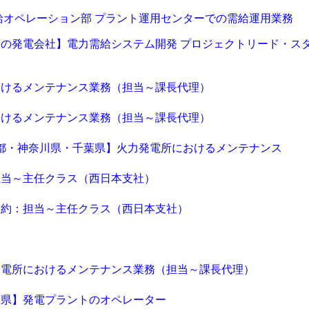
WEB（デジタル・メディア・ゲーム）
電気・
給オペレーション部 プラント運用センターでの需給運用業務
コンピュータハード・周辺機器
半導体
の発電会社】電力需給システム開発 プロジェクトリード・ス
キャンセル
ログアウト
化学
金属・素材
エネルギー・プラント
メディカル（医薬品・CRO・医療機器）
医療
おけるメンテナンス業務（担当～課長代理）
閉じる
おけるメンテナンス業務（担当～課長代理）
次へ
（ご経験職種を選択）
京都・神奈川県・千葉県】火力発電所におけるメンテナンス
閉じる
担当～主任クラス（西日本支社）
契約：担当～主任クラス（西日本支社）
発電所におけるメンテナンス業務（担当～課長代理）
葉県】発電プラントのオペレーター