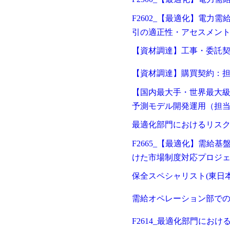
F2602_【最適化】電力
引の適正性・アセスメン
【資材調達】工事・委託
【資材調達】購買契約：
【国内最大手・世界最大
予測モデル開発運用（担
最適化部門におけるリス
F2665_【最適化】需給
けた市場制度対応プロジェ
メール認証とは？
保全スペシャリスト(東日
メール認証は当社サービスを利
す。 これは主に、なりすまし
需給オペレーション部で
してジェイ エイ シー リクル
個人情報取り扱いおよびサー
F2614_最適化部門にお