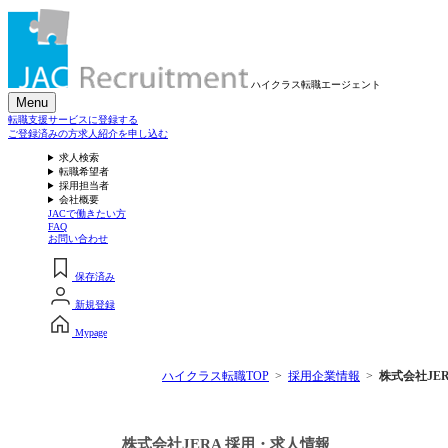
ハイクラス転職
エージェント
Menu
転職支援サービスに登録する
ご登録済みの方
求人紹介を申し込む
求人検索
転職希望者
採用担当者
会社概要
JACで働きたい方
FAQ
お問い合わせ
保存済み
新規登録
Mypage
ハイクラス転職TOP
採用企業情報
株式会社JE
株式会社JERA 採用・求人情報