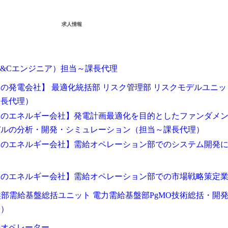
求人情報
E&Cエンジニア）担当～課長代理
の発電会社】 最適化統括部 リスク管理部 リスクモデルユニッ
課長代理）
級のエネルギー会社】発電計画最適化を目的としたファンダメ
デルの分析・開発・シミュレーション（担当～課長代理）
級のエネルギー会社】需給オペレーション部でのシステム開発
級のエネルギー会社】需給オペレーション部での市場戦略策定
基盤部需給基盤総括ユニット 電力需給基盤部PgMO技術総括・開
長）
のオペレーター