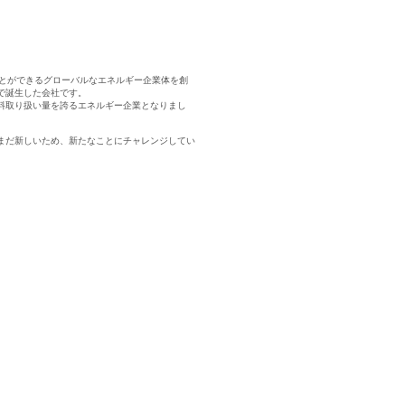
うことができるグローバルなエネルギー企業体を創
で誕生した会社です。
料取り扱い量を誇るエネルギー企業となりまし
まだ新しいため、新たなことにチャレンジしてい