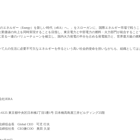
an）のエネルギー（Energy）を新しい時代（eRA）へ。」をスローガンに、国際エネルギー市場で戦
企業価値の向上を同時実現することを目指し、東京電力と中部電力の燃料・火力部門が統合すること
に至る一連のバリューチェーンを確立し、国内火力発電の半分を占める発電能力と、世界最大級の燃
いて人の生活に必要不可欠なエネルギーを作るという高い社会的使命を担いながらも、組織としては
社JERA
03-6125 東京都中央区日本橋2丁目5番1号 日本橋髙島屋三井ビルディング25階
締役会長 Global CEO 可児 行夫
取締役社長 CEO兼COO 奥田 久栄