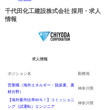
金融（銀行・証券・保険・投資）
千代田化工建設株式会社 採用・求人
情報
コンサルティング・シンクタンク・事務所
IT・通信
WEB（デジタル・メディア・ゲーム）
電気・電機
求人情報
コンピュータハード・周辺機器
ポジション名
勤務地
半導体
営業職（海外エネルギー・脱炭素、素
機械・装置
神奈川県
材分野）
自動車・部品
【海外案件比率80％！】コミッショニ
神奈川県
ング（試運転）エンジニア
化学