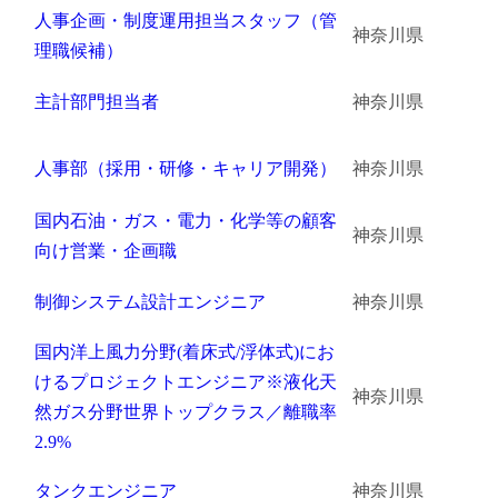
人事企画・制度運用担当スタッフ（管
神奈川県
金属・素材
理職候補）
エネルギー・プラント
主計部門担当者
神奈川県
メディカル（医薬品・CRO・医療機器）
人事部（採用・研修・キャリア開発）
神奈川県
医療・介護・福祉
国内石油・ガス・電力・化学等の顧客
神奈川県
その他
向け営業・企画職
制御システム設計エンジニア
神奈川県
次へ
（ご経験職種を選択）
国内洋上風力分野(着床式/浮体式)にお
けるプロジェクトエンジニア※液化天
神奈川県
然ガス分野世界トップクラス／離職率
2.9%
タンクエンジニア
神奈川県