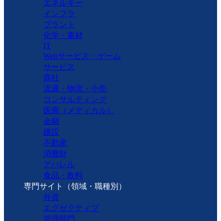
エネルギー
インフラ
プラント
化学・素材
IT
Webサービス・ゲーム
サービス
商社
流通・物流・小売
コンサルティング
医療（メディカル）
金融
建設
不動産
消費財
アパレル
食品・飲料
専門サイト（領域・職種別）
外資
エグゼクティブ
管理部門