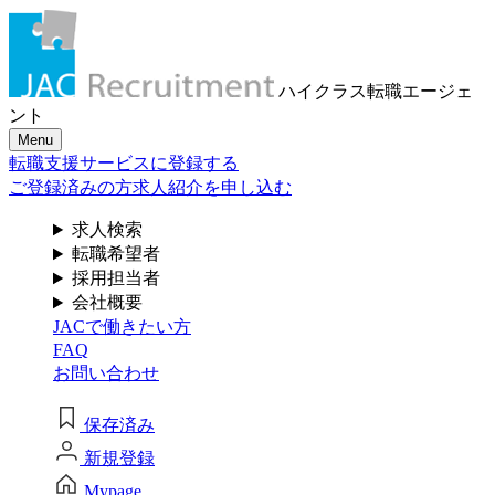
メール認証とは？
求人検索・転職事例
はじめに、
あなたが活かしたい
メール認証は当社サービスを利用される方が登録された
ハイクラス転職
エージェ
メールアドレスがご本人のもので受信可能であることを
「ご経験業種」
を
ント
確認するための仕組みです。 これは主に、なりすまし等
Menu
のセキュリティリスク低減や、サポートにおけるお客様
お選びください
転職支援サービスに登録する
のスムーズな本人認証に役立ちます。お客様が安心して
ジェイ エイ シー リクルートメントをお使いいただくため
ご登録済みの方
求人紹介を申し込む
の大切な認証操作となります。
サービス（人材・ホテル・旅行・教育）
求人検索
個人情報取り扱いおよびサービス利用規約
転職希望者
商社
採用担当者
会社概要
JACで働きたい方
流通（EC・運輸・小売）
FAQ
お問い合わせ
消費財（食品・アパレル・トイレタリー）
閉じる
保存済み
マスコミ（広告・制作）
新規登録
建設・不動産
Mypage