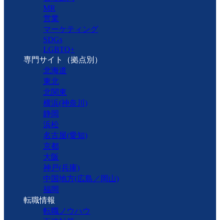
MR
営業
マーケティング
SDGs
LGBTQ+
専門サイト（拠点別）
北海道
東北
北関東
横浜(神奈川)
静岡
浜松
名古屋(愛知)
京都
大阪
神戸(兵庫)
中国地方(広島／岡山)
福岡
転職情報
転職ノウハウ