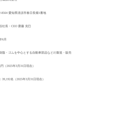
2-8564 愛知県清須市春日長畑1番地
役社長・CEO 齋藤 克巳
9年6月
樹脂・ゴムを中心とする自動車部品などの製造・販売
億円（2025年3月31日現在）
39,192名（2025年3月31日現在）