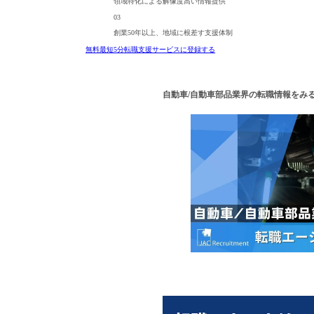
領域特化による
解像度高い情報提供
03
創業50年以上、
地域に根差す支援体制
無料
最短5分
転職支援サービスに登録する
自動車/自動車部品業界の転職情報をみ