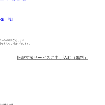
WEB（デジタル・メディア・ゲーム）
電気・
コンピュータハード・周辺機器
半導体
キャンセル
ログアウト
開発・設計
化学
金属・素材
エネルギー・プラント
メディカル（医薬品・CRO・医療機器）
医療
閉じる
求人の可能性があります。
適な求人をご紹介いたします。
次へ
（ご経験職種を選択）
閉じる
転職支援サービスに申し込む
（無料）
合成株式会社