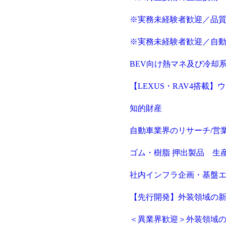
※実務未経験者歓迎／品
※実務未経験者歓迎／自
BEV向け熱マネ及び冷却
【LEXUS・RAV4搭載
知的財産
自動車業界のリサーチ/営
ゴム・樹脂 押出製品 生
社内インフラ企画・基盤
【先行開発】外装領域の
＜異業界歓迎＞外装領域