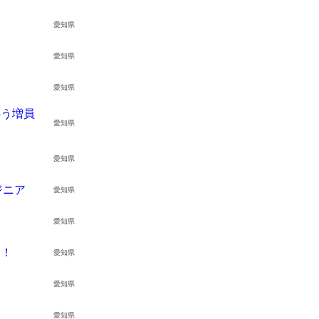
愛知県
愛知県
愛知県
う増員
愛知県
愛知県
求人検索・転職事例
験業種」
あな
を
お選びください
次に、
ジニア
愛知県
流通（EC・運輸・小売）
人事・労務
愛知県
スコミ（広告・制作）
事業企画・
であることを確認するための仕組みで
中！
愛知県
ズな本人認証に役立ちます。お客様が安心
）
クリエイテ
愛知県
・通信
購買・物流
愛知県