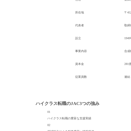
所在地
〒45
代表者
取締
設立
194
事業内容
合成
資本金
281
従業員数
連結：
ハイクラス転職のJAC
3つの強み
01
ハイクラス転職の
豊富な支援実績
02