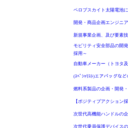
ペロブスカイト太陽電池
開発・商品企画エンジニ
新規事業企画、及び要素
モビリティ安全部品の開
採用～
自動車メーカー（トヨタ及
(ｽﾍﾟｼｬﾘｽﾄ)エアバ
燃料系製品の企画・開発
メール認証とは？
メール認証は当社サービスを利
【ポジティブアクション
す。 これは主に、なりすまし
してジェイ エイ シー リクル
次世代高機能ハンドルの
個人情報取り扱いおよびサー
次世代乗員保護デバイス