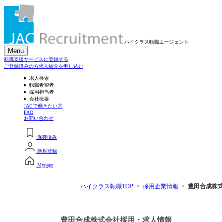
ハイクラス転職
エージェント
Menu
転職支援サービスに登録する
ご登録済みの方
求人紹介を申し込む
求人検索
転職希望者
採用担当者
会社概要
JACで働きたい方
FAQ
お問い合わせ
保存済み
新規登録
Mypage
ハイクラス転職TOP
採用企業情報
豊田合成株
豊田合成株式会社採用・求人情報