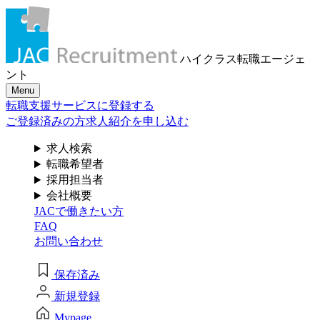
メール認証とは？
求人検索・転職事例
はじめに、
あなたが活かしたい
メール認証は当社サービスを利用される方が登録された
ハイクラス転職
エージェ
メールアドレスがご本人のもので受信可能であることを
「ご経験業種」
を
ント
確認するための仕組みです。 これは主に、なりすまし等
Menu
のセキュリティリスク低減や、サポートにおけるお客様
お選びください
転職支援サービスに登録する
のスムーズな本人認証に役立ちます。お客様が安心して
ジェイ エイ シー リクルートメントをお使いいただくため
ご登録済みの方
求人紹介を申し込む
の大切な認証操作となります。
サービス（人材・ホテル・旅行・教育）
求人検索
個人情報取り扱いおよびサービス利用規約
転職希望者
商社
採用担当者
会社概要
JACで働きたい方
流通（EC・運輸・小売）
FAQ
お問い合わせ
消費財（食品・アパレル・トイレタリー）
閉じる
保存済み
マスコミ（広告・制作）
新規登録
建設・不動産
Mypage