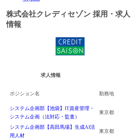
金融（銀行・証券・保険・投資）
株式会社クレディセゾン 採用・求人
情報
コンサルティング・シンクタンク・事務所
IT・通信
WEB（デジタル・メディア・ゲーム）
電気・電機
求人情報
コンピュータハード・周辺機器
ポジション名
勤務地
半導体
システム企画部【池袋】IT資産管理・
機械・装置
東京都
システム企画（法対応・監査）
自動車・部品
システム企画部【高田馬場】生成AI活
東京都
用人材
化学