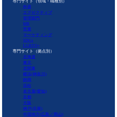
専門サイト（領域・職種別）
外資
エグゼクティブ
管理部門
MR
営業
マーケティング
SDGs
LGBTQ+
専門サイト（拠点別）
北海道
東北
北関東
横浜(神奈川)
静岡
浜松
名古屋(愛知)
京都
大阪
神戸(兵庫)
中国地方(広島／岡山)