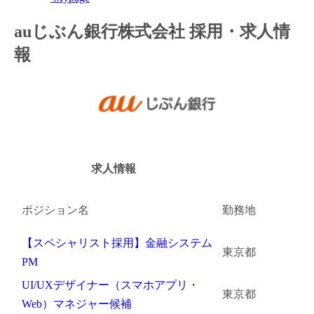
金融（銀行・証券・保険・投資）
auじぶん銀行株式会社 採用・求人情
報
コンサルティング・シンクタンク・事務所
IT・通信
WEB（デジタル・メディア・ゲーム）
電気・電機
求人情報
コンピュータハード・周辺機器
ポジション名
勤務地
半導体
【スペシャリスト採用】金融システム
機械・装置
東京都
PM
自動車・部品
UI/UXデザイナー（スマホアプリ・
東京都
Web）マネジャー候補
化学