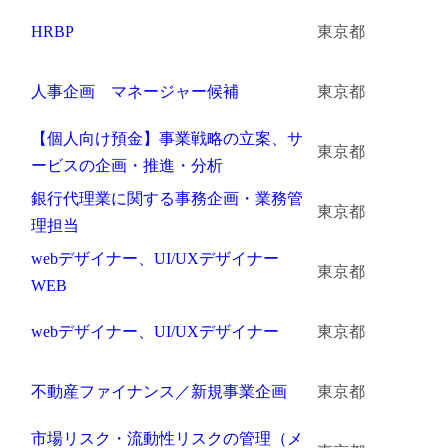
HRBP
東京都
金属・素材
エネルギー・プラント
人事企画 マネージャー候補
東京都
メディカル（医薬品・CRO・医療機器）
【個人向け預金】事業戦略の立案、サ
東京都
ービスの企画・推進・分析
医療・介護・福祉
銀行代理業に関する事務企画・業務管
東京都
その他
理担当
webデザイナー、UI/UXデザイナー
東京都
WEB
次へ
（ご経験職種を選択）
webデザイナー、UI/UXデザイナー
東京都
不動産ファイナンス／新規事業企画
東京都
市場リスク・流動性リスクの管理（メ