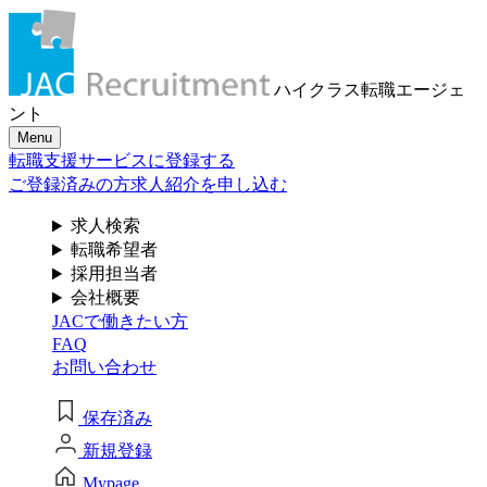
メール認証とは？
求人検索・転職事例
はじめに、
あなたが活かしたい
メール認証は当社サービスを利用される方が登録された
ハイクラス転職
エージェ
メールアドレスがご本人のもので受信可能であることを
「ご経験業種」
を
ント
確認するための仕組みです。 これは主に、なりすまし等
Menu
のセキュリティリスク低減や、サポートにおけるお客様
お選びください
転職支援サービスに登録する
のスムーズな本人認証に役立ちます。お客様が安心して
ジェイ エイ シー リクルートメントをお使いいただくため
ご登録済みの方
求人紹介を申し込む
の大切な認証操作となります。
サービス（人材・ホテル・旅行・教育）
求人検索
個人情報取り扱いおよびサービス利用規約
転職希望者
商社
採用担当者
会社概要
JACで働きたい方
流通（EC・運輸・小売）
FAQ
お問い合わせ
消費財（食品・アパレル・トイレタリー）
閉じる
保存済み
マスコミ（広告・制作）
新規登録
建設・不動産
Mypage