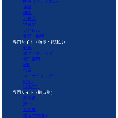
医療（メディカル）
金融
建設
不動産
消費財
アパレル
食品・飲料
専門サイト（領域・職種別）
外資
エグゼクティブ
管理部門
MR
営業
マーケティング
SDGs
LGBTQ+
専門サイト（拠点別）
北海道
東北
北関東
横浜(神奈川)