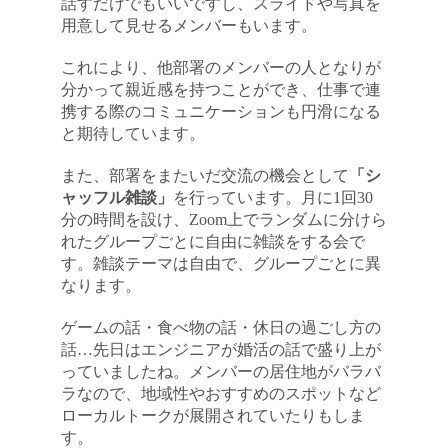
話すだけでもいいですし、スライドや写真を
用意して見せるメンバーもいます。
これにより、他部署のメンバーの人となりが
分かって親近感を持つことができ、仕事で連
携する際のコミュニケーションも円滑になる
と期待しています。
また、部署をまたいだ交流の機会として
「シ
ャッフル雑談」
を行っています。月に1回30
分の時間を設け、Zoom上でランダムに分けら
れたグループごとに自由に雑談をする会で
す。雑談テーマは自由で、グループごとに異
なります。
ゲームの話・食べ物の話・休日の過ごし方の
話…先日はエンジニアが婚活の話で盛り上が
っていましたね。メンバーの居住地がバラバ
ラなので、地域性やおすすめのスポットなど
ローカルトークが展開されていたりもしま
す。