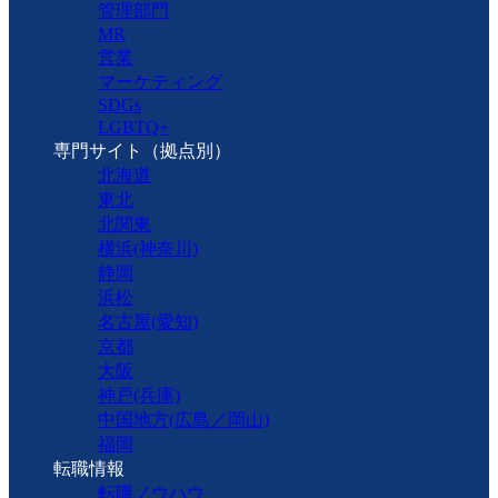
管理部門
MR
営業
マーケティング
SDGs
LGBTQ+
専門サイト（拠点別）
北海道
東北
北関東
横浜(神奈川)
静岡
浜松
名古屋(愛知)
京都
大阪
神戸(兵庫)
中国地方(広島／岡山)
福岡
転職情報
転職ノウハウ