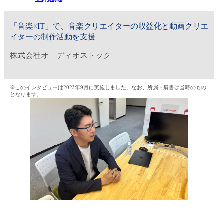
金融（銀行・証券・保険・投資）
「音楽×IT」で、音楽クリエイターの収益化と動画クリエ
コンサルティング・シンクタンク・事務所
イターの制作活動を支援
株式会社オーディオストック
IT・通信
WEB（デジタル・メディア・ゲーム）
※このインタビューは2023年9月に実施しました。なお、所属・肩書は当時のもの
となります。
電気・電機
コンピュータハード・周辺機器
半導体
機械・装置
自動車・部品
化学