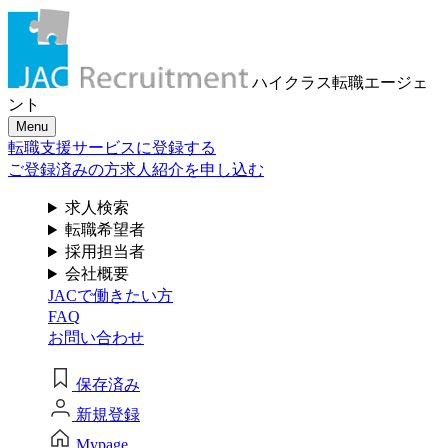
メール認証とは？
求人検索・転職事例
はじめに、
あなたが活かしたい
メール認証は当社サービスを利用される方が登録された
ハイクラス転職
エージェ
メールアドレスがご本人のもので受信可能であることを
「ご経験業種」
を
ント
確認するための仕組みです。 これは主に、なりすまし等
Menu
のセキュリティリスク低減や、サポートにおけるお客様
お選びください
転職支援サービスに登録する
のスムーズな本人認証に役立ちます。お客様が安心して
ジェイ エイ シー リクルートメントをお使いいただくため
ご登録済みの方
求人紹介を申し込む
の大切な認証操作となります。
サービス（人材・ホテル・旅行・教育）
求人検索
個人情報取り扱いおよびサービス利用規約
転職希望者
商社
採用担当者
会社概要
JACで働きたい方
流通（EC・運輸・小売）
FAQ
お問い合わせ
消費財（食品・アパレル・トイレタリー）
閉じる
保存済み
マスコミ（広告・制作）
新規登録
建設・不動産
Mypage