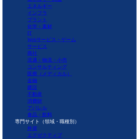
エネルギー
インフラ
プラント
化学・素材
IT
Webサービス・ゲーム
サービス
商社
流通・物流・小売
コンサルティング
医療（メディカル）
金融
建設
不動産
消費財
アパレル
食品・飲料
専門サイト（領域・職種別）
外資
エグゼクティブ