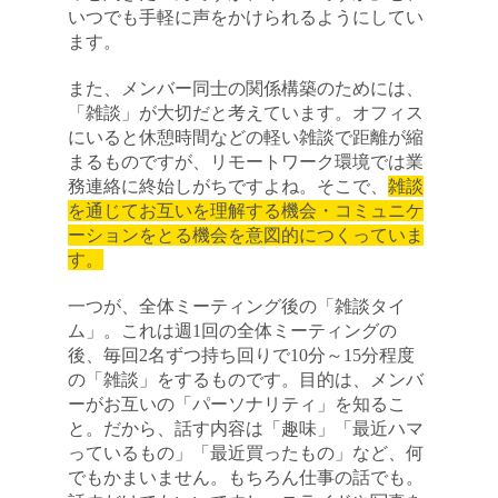
いつでも手軽に声をかけられるようにしてい
ます。
また、メンバー同士の関係構築のためには、
「雑談」が大切だと考えています。オフィス
にいると休憩時間などの軽い雑談で距離が縮
キャンセル
ログアウト
まるものですが、リモートワーク環境では業
務連絡に終始しがちですよね。そこで、
雑談
を通じてお互いを理解する機会・コミュニケ
ーションをとる機会を意図的につくっていま
す。
一つが、全体ミーティング後の「雑談タイ
ム」。これは週1回の全体ミーティングの
後、毎回2名ずつ持ち回りで10分～15分程度
の「雑談」をするものです。目的は、メンバ
ーがお互いの「パーソナリティ」を知るこ
と。だから、話す内容は「趣味」「最近ハマ
っているもの」「最近買ったもの」など、何
閉じる
でもかまいません。もちろん仕事の話でも。