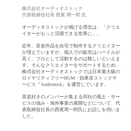
株式会社オーディオストック
金属・素材
代表取締役社長 西尾 周一郎 氏
エネルギー・プラント
オーディオストックが掲げる理念は、「クリエ
イターがもっと活躍できる世界に」。
メディカル（医薬品・CRO・医療機器）
近年、音楽作品を自宅で制作するクリエイター
医療・介護・福祉
が増えていますが、個人での販売はハードルが
高く、プロとして活動するのは難しいといえま
その他
す。そんなクリエイターをサポートするため、
株式会社オーディオストックでは日本最大級の
ロイヤリティフリーBGM・効果音ストックサ
ービス『Audiostock』を運営しています。
次へ
（ご経験職種を選択）
音楽好きのメンバーが集まる同社の風土・サー
ビスの強み・海外事業の展開などについて、代
表取締役社長の西尾周一郎氏にお話しを伺いま
した。