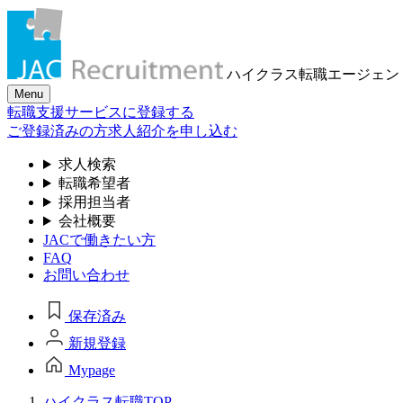
ハイクラス転職
エージェン
Menu
転職支援サービスに登録する
ご登録済みの方
求人紹介を申し込む
求人検索
転職希望者
採用担当者
会社概要
JACで働きたい方
FAQ
お問い合わせ
保存済み
新規登録
Mypage
ハイクラス転職TOP