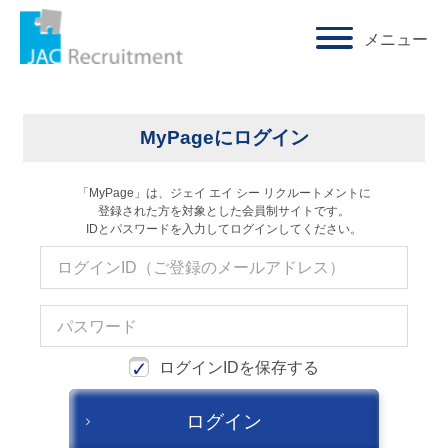
メニュー
求人検索・転職事例
ホーム
ログイン
はじめに、
あなたが活かしたい
「ご経験業種」
を
MyPageにログイン
お選びください
「MyPage」は、ジェイ エイ シー リクルートメントに
登録された方を対象とした会員制サイトです。
サービス(人材・ホテル・旅行・教育）
IDとパスワードを入力してログインしてください。
商社
流通（EC・運輸・小売）
消費財（食品・アパレル・トイレタリー）
ログインIDを保存する
マスコミ（広告・制作）
ログイン