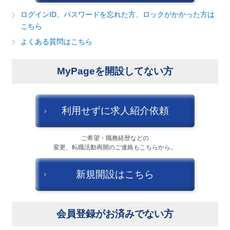
建設・不動産
ログインID、パスワードを忘れた方、ロックがかかった方は
こちら
金融（銀行・証券・保険・投資）
よくある質問はこちら
コンサルティング・シンクタンク・事務所
MyPageを開設してない方
IT・通信
キャンセル
ログアウト
WEB（デジタル・メディア・ゲーム）
利用せずに求人紹介依頼
電気・電機
ご希望・職務経歴などの
変更、転職活動再開のご連絡もこちらから。
コンピュータハード・周辺機器
新規開設はこちら
半導体
機械・装置
会員登録がお済みでない方
自動車・部品