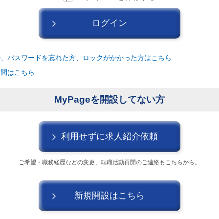
消費財（食品・アパレル・トイレタリー）
マ
建設・不動産
金融（銀行・証券・保険・投資
ログイン
コンサルティング・シンクタンク・事務所
IT
D、パスワードを忘れた方、ロックがかかった方はこちら
WEB（デジタル・メディア・ゲーム）
電気・
質問はこちら
コンピュータハード・周辺機器
半導体
MyPageを開設してない方
化学
金属・素材
エネルギー・プラント
キャンセル
ログアウト
メディカル（医薬品・CRO・医療機器）
医療
利用せずに求人紹介依頼
次へ
（ご経験職種を選
ご希望・職務経歴などの
変更、転職活動再開のご連絡もこちらから。
新規開設はこちら