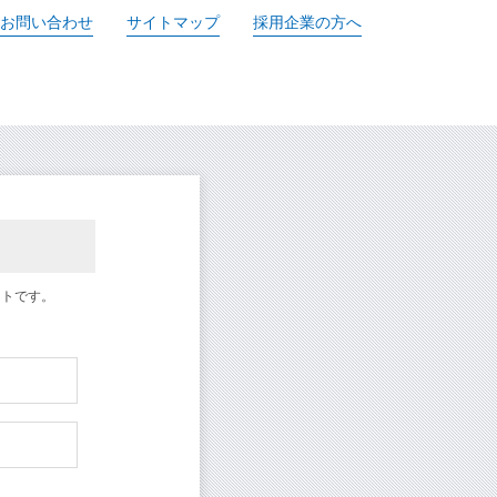
お問い合わせ
サイトマップ
採用企業の方へ
イトです。
求人検索・転職事
験業種」
あ
を
お選びください
次に、
流通（EC・運輸・小売）
人事・労務