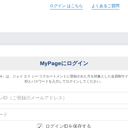
ログイン
はこちら
よくあるご質問
MyPageにログイン
age」は、ジェイ エイ シー リクルートメントに
登録された方を対象とした会員制サ
IDとパスワードを入力してログインしてください。
求人検索・転職事例
あなたが活かしたい
「ご経
はじめに、
サービス(人材・ホテル・旅行・教育）
商社
ログインIDを保存する