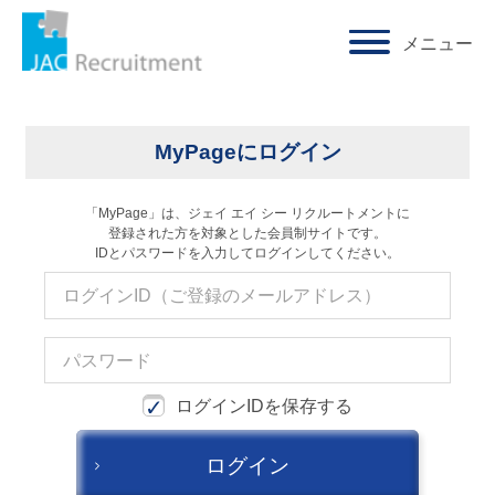
メニュー
求人検索・転職事例
ホーム
ログイン
はじめに、
あなたが活かしたい
「ご経験業種」
を
MyPageにログイン
お選びください
「MyPage」は、ジェイ エイ シー リクルートメントに
登録された方を対象とした会員制サイトです。
サービス(人材・ホテル・旅行・教育）
IDとパスワードを入力してログインしてください。
商社
流通（EC・運輸・小売）
消費財（食品・アパレル・トイレタリー）
ログインIDを保存する
マスコミ（広告・制作）
ログイン