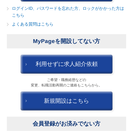
建設・不動産
ログインID、パスワードを忘れた方、ロックがかかった方は
こちら
金融（銀行・証券・保険・投資）
よくある質問はこちら
コンサルティング・シンクタンク・事務所
MyPageを開設してない方
IT・通信
キャンセル
ログアウト
WEB（デジタル・メディア・ゲーム）
利用せずに求人紹介依頼
電気・電機
ご希望・職務経歴などの
変更、転職活動再開のご連絡もこちらから。
コンピュータハード・周辺機器
新規開設はこちら
半導体
機械・装置
会員登録がお済みでない方
自動車・部品