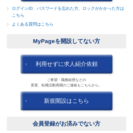
建設・不動産
ログインID、パスワードを忘れた方、ロックがかかった方は
こちら
金融（銀行・証券・保険・投資）
よくある質問はこちら
コンサルティング・シンクタンク・事務所
MyPageを開設してない方
IT・通信
キャンセル
ログアウト
WEB（デジタル・メディア・ゲーム）
利用せずに求人紹介依頼
電気・電機
ご希望・職務経歴などの
変更、転職活動再開のご連絡もこちらから。
コンピュータハード・周辺機器
新規開設はこちら
半導体
機械・装置
会員登録がお済みでない方
自動車・部品