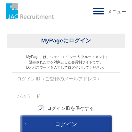
メニュー
求人検索・転職事例
ホーム
ログイン
はじめに、
あなたが活かしたい
「ご経験業種」
を
MyPageにログイン
お選びください
「MyPage」は、ジェイ エイ シー リクルートメントに
登録された方を対象とした会員制サイトです。
サービス(人材・ホテル・旅行・教育）
IDとパスワードを入力してログインしてください。
商社
流通（EC・運輸・小売）
消費財（食品・アパレル・トイレタリー）
ログインIDを保存する
マスコミ（広告・制作）
ログイン